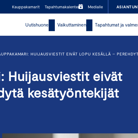
Kauppakamarit
Tapahtumakalenteri
Medialle
ASIANTUN
Uutishuone
Vaikuttaminen
Tapahtumat ja valme
UPPAKAMARI: HUIJAUSVIESTIT EIVÄT LOPU KESÄLLÄ – PEREHD
Huijausviestit eivät
dytä kesätyöntekijät