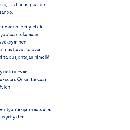
mia, jos huijari pääsee
 sanoo.
 ovat olleet yleisiä.
pyydetään tekemään
 hyväksyminen.
tit näyttävät tulevan
ai talousjohtajan nimellä.
äyttää tulevan
yväkseen. Onkin tärkeää
ävien
en työntekijän vastuulla.
ausyritysten