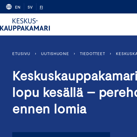
Skip
EN
SV
FI
to
content
ETUSIVU
›
UUTISHUONE
›
TIEDOTTEET
›
KESKUSKA
Keskuskauppakamari: 
lopu kesällä – pereh
ennen lomia