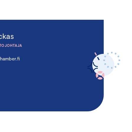
ckas
NTOJOHTAJA
amber.fi