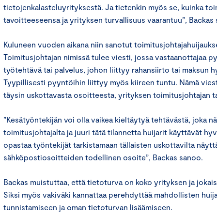
tietojenkalasteluyrityksestä. Ja tietenkin myös se, kuinka toi
tavoitteeseensa ja yrityksen turvallisuus vaarantuu”, Backas
Kuluneen vuoden aikana niin sanotut toimitusjohtajahuijaukset
Toimitusjohtajan nimissä tulee viesti, jossa vastaanottajaa 
työtehtävä tai palvelus, johon liittyy rahansiirto tai maksun
Tyypillisesti pyyntöihin liittyy myös kiireen tuntu. Nämä vies
täysin uskottavasta osoitteesta, yrityksen toimitusjohtajan t
”Kesätyöntekijän voi olla vaikea kieltäytyä tehtävästä, joka n
toimitusjohtajalta ja juuri tätä tilannetta huijarit käyttävät h
opastaa työntekijät tarkistamaan tällaisten uskottavilta näytt
sähköpostiosoitteiden todellinen osoite”, Backas sanoo.
Backas muistuttaa, että tietoturva on koko yrityksen ja jokais
Siksi myös vakiväki kannattaa perehdyttää mahdollisten huij
tunnistamiseen ja oman tietoturvan lisäämiseen.