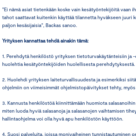
”Ei nämä asiat tietenkään koske vain kesätyöntekijöitä vaan iha
tahot saattavat kuitenkin käyttää tilannetta hyväkseen juuri k
paljon kesäsijaisia”, Backas sanoo.
Yrityksen kannattaa tehdä ainakin tämä:
1. Perehdytä henkilöstö yrityksen tietoturvakäytänteisiin ja 
huolehtia kesätyöntekijöiden huolellisesta perehdytyksestä
2. Huolehdi yrityksen laiteturvallisuudesta ja esimerkiksi siitä, 
ohjelmiin on viimeisimmät ohjelmistopäivitykset tehty, myös
3. Kannusta henkilöstöä kiinnittämään huomiota salasanoihin j
miten luoda hyviä salasanoja ja salasanojen vaihtamisen tihe
hallintaohjelma voi olla hyvä apu henkilöstön käyttöön.
4. Suosi palveluita, joissa monivaiheinen tunnistautuminen o