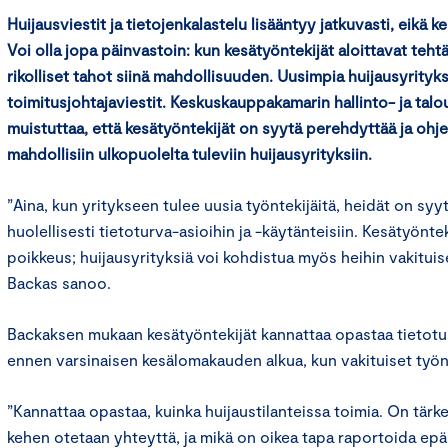
Huijausviestit ja tietojenkalastelu lisääntyy jatkuvasti, eikä k
Voi olla jopa päinvastoin: kun kesätyöntekijät aloittavat teht
rikolliset tahot siinä mahdollisuuden. Uusimpia huijausyrityks
toimitusjohtajaviestit. Keskuskauppakamarin hallinto- ja tal
muistuttaa, että kesätyöntekijät on syytä perehdyttää ja ohj
mahdollisiin ulkopuolelta tuleviin huijausyrityksiin.
”Aina, kun yritykseen tulee uusia työntekijäitä, heidät on sy
huolellisesti tietoturva-asioihin ja -käytänteisiin. Kesätyöntek
poikkeus; huijausyrityksiä voi kohdistua myös heihin vakituis
Backas sanoo.
Backaksen mukaan kesätyöntekijät kannattaa opastaa tietotur
ennen varsinaisen kesälomakauden alkua, kun vakituiset työnt
”Kannattaa opastaa, kuinka huijaustilanteissa toimia. On tärke
kehen otetaan yhteyttä, ja mikä on oikea tapa raportoida epäi