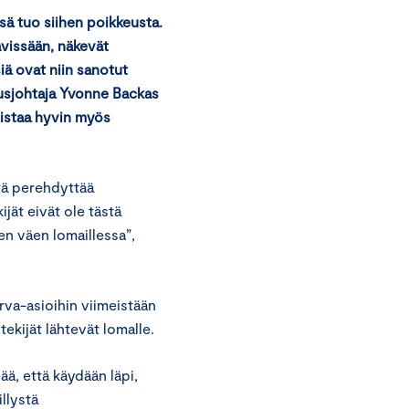
esä tuo siihen poikkeusta.
ävissään, näkevät
iä ovat niin sanotut
ousjohtaja Yvonne Backas
eistaa hyvin myös
ytä perehdyttää
ijät eivät ole tästä
en väen lomaillessa”,
va-asioihin viimeistään
ekijät lähtevät lomalle.
ää, että käydään läpi,
llystä