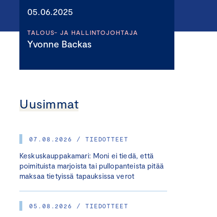
05.06.2025
TALOUS- JA HALLINTOJOHTAJA
Yvonne Backas
Uusimmat
07.08.2026 / TIEDOTTEET
Keskuskauppakamari: Moni ei tiedä, että
poimituista marjoista tai pullopanteista pitää
maksaa tietyissä tapauksissa verot
05.08.2026 / TIEDOTTEET