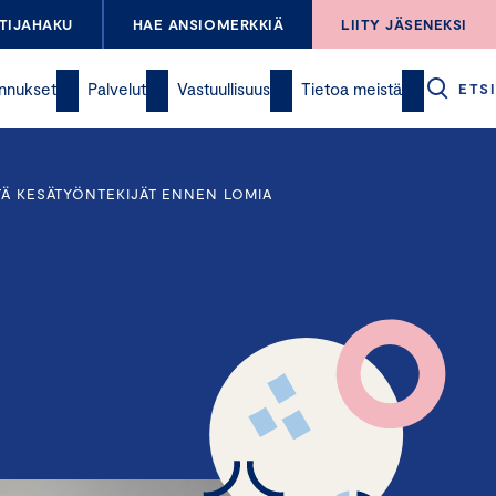
TIJAHAKU
HAE ANSIOMERKKIÄ
LIITY JÄSENEKSI
nnukset
Palvelut
Vastuullisuus
Tietoa meistä
ETSI
YTÄ KESÄTYÖNTEKIJÄT ENNEN LOMIA