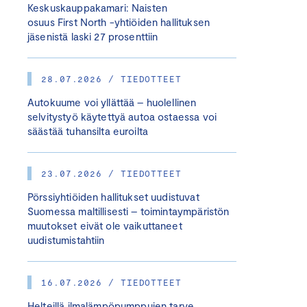
Keskuskauppakamari: Naisten
osuus First North -yhtiöiden hallituksen
jäsenistä laski 27 prosenttiin
28.07.2026 / TIEDOTTEET
Autokuume voi yllättää – huolellinen
selvitystyö käytettyä autoa ostaessa voi
säästää tuhansilta euroilta
23.07.2026 / TIEDOTTEET
Pörssiyhtiöiden hallitukset uudistuvat
Suomessa maltillisesti – toimintaympäristön
muutokset eivät ole vaikuttaneet
uudistumistahtiin
16.07.2026 / TIEDOTTEET
Helteillä ilmalämpöpumppujen tarve