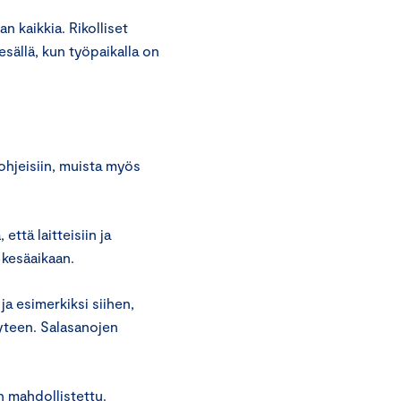
n kaikkia. Rikolliset
esällä, kun työpaikalla on
-ohjeisiin, muista myös
.
että laitteisiin ja
 kesäaikaan.
a esimerkiksi siihen,
yteen. Salasanojen
n mahdollistettu.