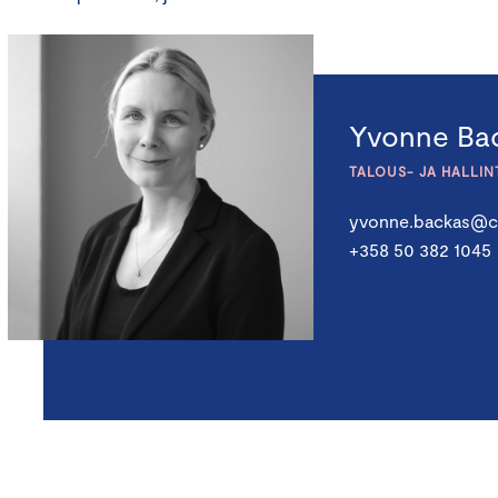
Yvonne Ba
TALOUS- JA HALLI
yvonne.backas@ch
+358 50 382 1045