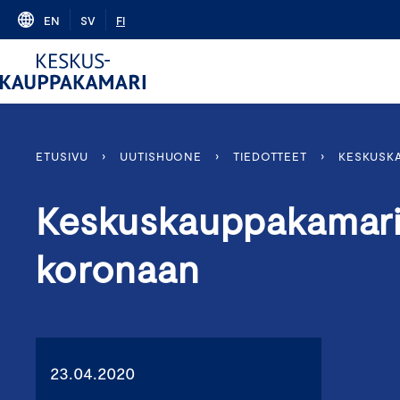
Skip
EN
SV
FI
to
content
ETUSIVU
›
UUTISHUONE
›
TIEDOTTEET
›
KESKUSK
Keskuskauppakamari:
koronaan
23.04.2020