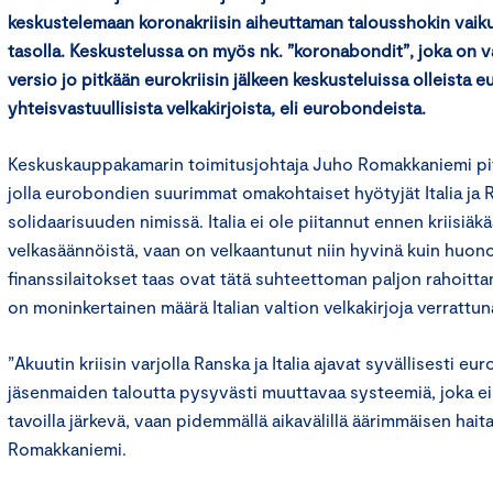
keskustelemaan koronakriisin aiheuttaman talousshokin vaik
tasolla. Keskustelussa on myös nk. ”koronabondit”, joka on 
versio jo pitkään eurokriisin jälkeen keskusteluissa olleista 
yhteisvastuullisista velkakirjoista, eli eurobondeista.
Keskuskauppakamarin toimitusjohtaja Juho Romakkaniemi pit
jolla eurobondien suurimmat omakohtaiset hyötyjät Italia ja R
solidaarisuuden nimissä. Italia ei ole piitannut ennen kriisiäk
velkasäännöistä, vaan on velkaantunut niin hyvinä kuin huono
finanssilaitokset taas ovat tätä suhteettoman paljon rahoitta
on moninkertainen määrä Italian valtion velkakirjoja verrattun
”Akuutin kriisin varjolla Ranska ja Italia ajavat syvällisesti eu
jäsenmaiden taloutta pysyvästi muuttavaa systeemiä, joka ei 
tavoilla järkevä, vaan pidemmällä aikavälillä äärimmäisen haita
Romakkaniemi.