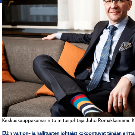
Keskuskauppakamarin toimitusjohtaja Juho Romakkaniemi. 
EU:n valtion- ja hallitusten johtajat kokoontuvat tänään erittäin