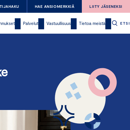
TIJAHAKU
HAE ANSIOMERKKIÄ
LIITY JÄSENEKSI
nnukset
Palvelut
Vastuullisuus
Tietoa meistä
ETSI
ke