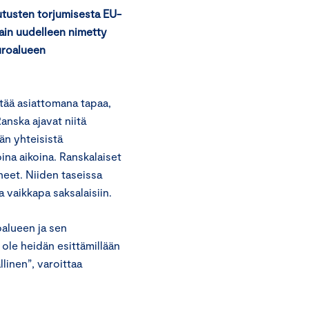
utusten torjumisesta EU-
vain uudelleen nimetty
euroalueen
ää asiattomana tapaa,
anska ajavat niitä
ään yhteisistä
ina aikoina. Ranskalaiset
neet. Niiden taseissa
a vaikkapa saksalaisiin.
roalueen ja sen
ole heidän esittämillään
llinen”, varoittaa