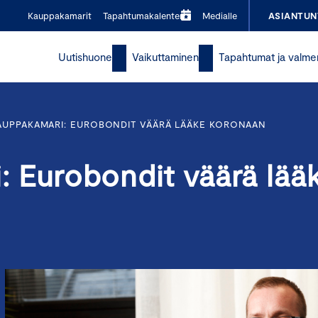
Kauppakamarit
Tapahtumakalenteri
Medialle
ASIANTUN
Uutishuone
Vaikuttaminen
Tapahtumat ja valme
AUPPAKAMARI: EUROBONDIT VÄÄRÄ LÄÄKE KORONAAN
 Eurobondit väärä lää