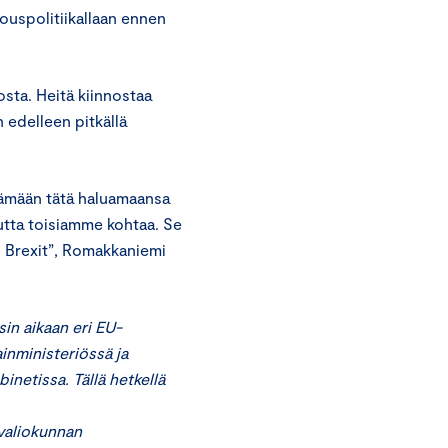
louspolitiikallaan ennen
osta. Heitä kiinnostaa
 edelleen pitkällä
itämään tätä haluamaansa
utta toisiamme kohtaa. Se
in Brexit”, Romakkaniemi
sin aikaan eri EU-
inministeriössä ja
inetissa. Tällä hetkellä
valiokunnan