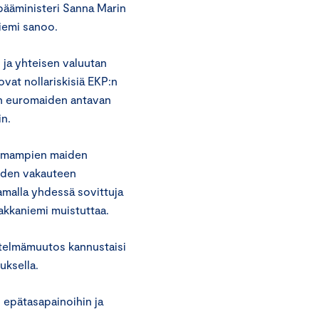
 pääministeri Sanna Marin
iemi sanoo.
ja yhteisen valuutan
ovat nollariskisiä EKP:n
en euromaiden antavan
in.
ttomampien maiden
aiden vakauteen
amalla yhdessä sovittuja
makkaniemi muistuttaa.
telmämuutos kannustaisi
uksella.
, epätasapainoihin ja