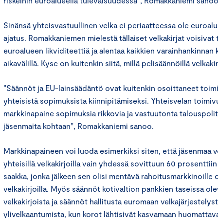
riskeihin euroalueella tulevaisuudessa”, Romakkaniemi sano
Sinänsä yhteisvastuullinen velka ei periaatteessa ole euroalu
ajatus. Romakkaniemen mielestä tällaiset velkakirjat voisivat t
euroalueen likviditeettiä ja alentaa kaikkien varainhankinnan 
aikavälillä. Kyse on kuitenkin siitä, millä pelisäännöillä velkaki
”Säännöt ja EU-lainsäädäntö ovat kuitenkin osoittaneet to
yhteisistä sopimuksista kiinnipitämiseksi. Yhteisvelan toimiv
markkinapaine sopimuksia rikkovia ja vastuutonta talouspoliti
jäsenmaita kohtaan”, Romakkaniemi sanoo.
Markkinapaineen voi luoda esimerkiksi siten, että jäsenmaa 
yhteisillä velkakirjoilla vain yhdessä sovittuun 60 prosentti
saakka, jonka jälkeen sen olisi mentävä rahoitusmarkkinoille 
velkakirjoilla. Myös säännöt kotivaltion pankkien taseissa o
velkakirjoista ja säännöt hallitusta euromaan velkajärjestelys
ylivelkaantumista, kun korot lähtisivät kasvamaan huomattav