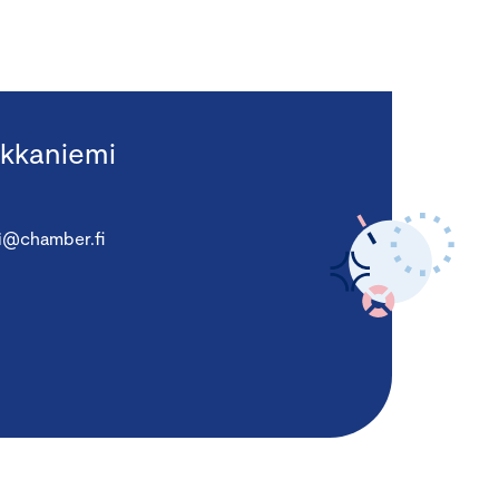
kkaniemi
i@chamber.fi