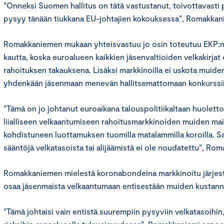
”Onneksi Suomen hallitus on tätä vastustanut, toivottavasti
pysyy tänään tiukkana EU-johtajien kokouksessa”, Romakkan
Romakkaniemen mukaan yhteisvastuu jo osin toteutuu EKP:n 
kautta, koska euroalueen kaikkien jäsenvaltioiden velkakirjat 
rahoituksen takauksena. Lisäksi markkinoilla ei uskota muid
yhdenkään jäsenmaan menevän hallitsemattomaan konkurssi
”Tämä on jo johtanut euroaikana talouspolitiikaltaan huole
liialliseen velkaantumiseen rahoitusmarkkinoiden muiden m
kohdistuneen luottamuksen tuomilla matalammilla koroilla. S
sääntöjä velkatasoista tai alijäämistä ei ole noudatettu”, Ro
Romakkaniemen mielestä koronabondeina markkinoitu järjes
osaa jäsenmaista velkaantumaan entisestään muiden kustann
”Tämä johtaisi vain entistä suurempiin pysyviin velkatasoihin