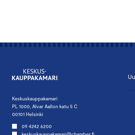
Uu
Keskuskauppakamari
PL 1000, Alvar Aallon katu 5 C
00101 Helsinki
09 4242 6200
keskuskauppakamari@chamber.fi