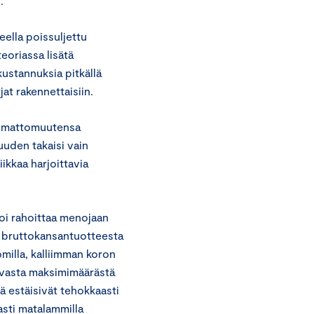
o.
eella poissuljettu
eoriassa lisätä
kustannuksia pitkällä
rjat rakennettaisiin.
imimattomuutensa
uuden takaisi vain
ikkaa harjoittavia
voi rahoittaa menojaan
in bruttokansantuotteesta
omilla, kalliimman koron
levasta maksimimäärästä
tä estäisivät tehokkaasti
asti matalammilla