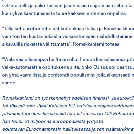
velkatasoilla ja pakottaisivat jäsenmaan reagoimaan siihen ta
kuin ylivelkaantumisesta tulee kaikkien yhteinen ongelma.
”Tällaiset eurobondit eivät kuitenkaan Italiaa ja Ranskaa kiinn
vain toisten kustannuksella velkaantumisen mahdollistaminen
aikavälillä riskeistä välittämättä”, Romakkaniemi toteaa.
”Vielä vaarallisempaa heiltä on ollut lietsoa kansalaisensa p
velka-automaattia osoituksena siitä, onko EU:ssa solidaarisu
on yhtä vaarallista ja perätöntä populismia, jolla aikaansaati
sanoo.
Romakkaniemi on työskennellyt edellisen finanssi- ja eurokrii
tehtävissä: mm. Jyrki Kataisen EU-erityisavustajana valtiovara
pääministerin kansliassa sekä talouskomissaari Olli Rehnin kab
hän toimii 21 miljoonaa eurooppalaista yritystä
edustavan Eurochambresin hallituksessa ja sen sisämarkkina