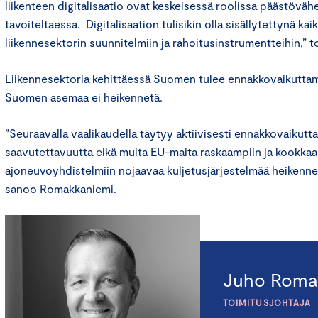
liikenteen digitalisaatio ovat keskeisessä roolissa päästövä
tavoiteltaessa. Digitalisaation tulisikin olla sisällytettynä kaik
liikennesektorin suunnitelmiin ja rahoitusinstrumentteihin,”
Liikennesektoria kehittäessä Suomen tulee ennakkovaikuttami
Suomen asemaa ei heikennetä.
”Seuraavalla vaalikaudella täytyy aktiivisesti ennakkovaikutt
saavutettavuutta eikä muita EU-maita raskaampiin ja kookka
ajoneuvoyhdistelmiin nojaavaa kuljetusjärjestelmää heikenne
sanoo Romakkaniemi.
Juho Roma
TOIMITUSJOHTAJA