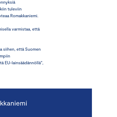
hennyksiä
kiin tuleviin
 toteaa Romakkaniemi.
sella varmistaa, että
aa siihen, että Suomen
ampiin
tä EU-lainsäädännöllä”,
kkaniemi