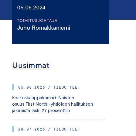
05.06.2024
TOIMITUSJOHTAJA
Juho Romakkaniemi
Uusimmat
05.08.2026 / TIEDOTTEET
Keskuskauppakamari: Naisten
osuus First North -yhtiöiden hallituksen
jäsenistä laski 27 prosenttiin
28.07.2026 / TIEDOTTEET