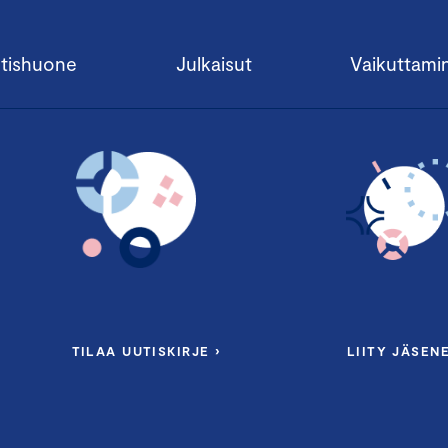
tishuone
Julkaisut
Vaikuttami
TILAA UUTISKIRJE ›
LIITY JÄSENE