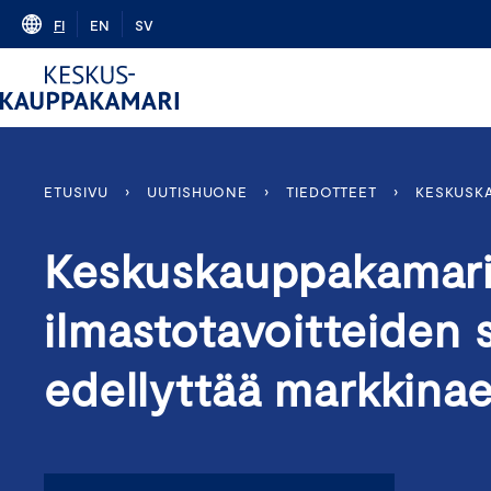
Skip
FI
EN
SV
to
content
ETUSIVU
›
UUTISHUONE
›
TIEDOTTEET
›
KESKUSKA
Keskuskauppakamari
ilmastotavoitteiden
edellyttää markkina