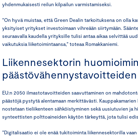
yhdenmukaisesti reilun kilpailun varmistamiseksi.
”On hyvä muistaa, että Green Dealin tarkoituksena on olla ka
yksityiset yritykset investoimaan vihreään siirtymään. Säänt
seuraavalla kaudella yrityksille tulisi antaa aikaa selvittää u
vaikutuksia liiketoimintaansa,” toteaa Romakkaniemi.
Liikennesektorin huomioimi
päästövähennystavoitteiden
EU:n 2050 ilmastotavoitteiden saavuttaminen on mahdotonta, 
päästöjä pystytä alentamaan merkittävästi. Kauppakamarien 
nostetaan tieliikenteen sähköistyminen sekä uusiutuvien ja hi
synteettisten polttoaineiden käytön tärkeyttä, jota tulisi edis
”Digitalisaatio ei ole enää tukitoiminta liikennesektorilla vaan 