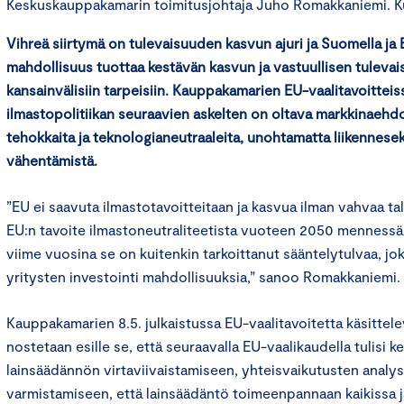
Keskuskauppakamarin toimitusjohtaja Juho Romakkaniemi. K
Vihreä siirtymä on tulevaisuuden kasvun ajuri ja Suomella ja
mahdollisuus tuottaa kestävän kasvun ja vastuullisen tulevai
kansainvälisiin tarpeisiin. Kauppakamarien EU-vaalitavoitteis
ilmastopolitiikan seuraavien askelten on oltava markkinaehd
tehokkaita ja teknologianeutraaleita, unohtamatta liikennese
vähentämistä.
”EU ei saavuta ilmastotavoitteitaan ja kasvua ilman vahvaa tal
EU:n tavoite ilmastoneutraliteetista vuoteen 2050 mennessä
viime vuosina se on kuitenkin tarkoittanut sääntelytulvaa, jo
yritysten investointi mahdollisuuksia,” sanoo Romakkaniemi.
Kauppakamarien 8.5. julkaistussa EU-vaalitavoitetta käsittel
nostetaan esille se, että seuraavalla EU-vaalikaudella tulisi k
lainsäädännön virtaviivaistamiseen, yhteisvaikutusten analyso
varmistamiseen, että lainsäädäntö toimeenpannaan kaikissa 