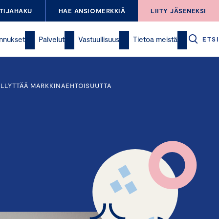
TIJAHAKU
HAE ANSIOMERKKIÄ
LIITY JÄSENEKSI
nnukset
Palvelut
Vastuullisuus
Tietoa meistä
ETSI
ELLYTTÄÄ MARKKINAEHTOISUUTTA