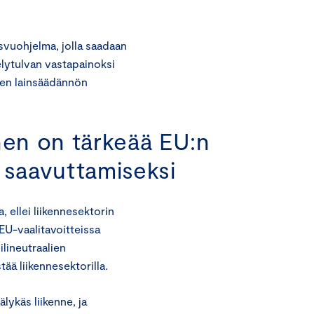
svuohjelma, jolla saadaan
elytulvan vastapainoksi
uden lainsäädännön
nen on tärkeää EU:n
 saavuttamiseksi
ellei liikennesektorin
EU-vaalitavoitteissa
ilineutraalien
tää liikennesektorilla.
älykäs liikenne, ja