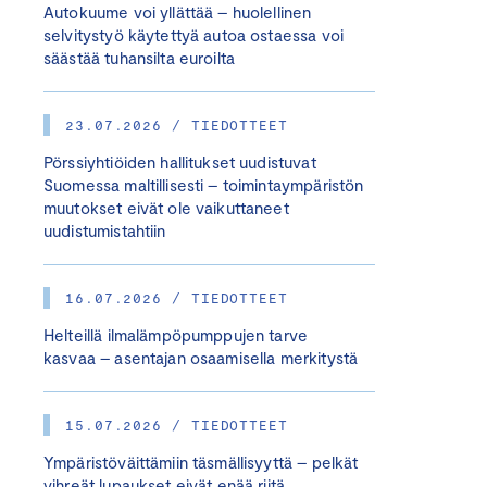
Autokuume voi yllättää – huolellinen
selvitystyö käytettyä autoa ostaessa voi
säästää tuhansilta euroilta
23.07.2026 / TIEDOTTEET
Pörssiyhtiöiden hallitukset uudistuvat
Suomessa maltillisesti – toimintaympäristön
muutokset eivät ole vaikuttaneet
uudistumistahtiin
16.07.2026 / TIEDOTTEET
Helteillä ilmalämpöpumppujen tarve
kasvaa – asentajan osaamisella merkitystä
15.07.2026 / TIEDOTTEET
Ympäristöväittämiin täsmällisyyttä – pelkät
vihreät lupaukset eivät enää riitä