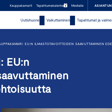
Kauppakamarit
Tapahtumakalenteri
Medialle
ASIANTUN
Uutishuone
Vaikuttaminen
Tapahtumat ja valme
UPPAKAMARI: EU:N ILMASTOTAVOITTEIDEN SAAVUTTAMINEN ED
: EU:n
 saavuttaminen
ehtoisuutta