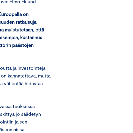
uva: Elmo Eklund.
 Euroopalla on
suuden ratkaisuja
sa muistutetaan, että
oisempia, kustannus
ktorin päästöjen
outta ja investointeja.
 on kannatettava, mutta
ka vähentää hidastaa
evässä teoksessa
eskittyä jo säädetyn
intiin ja sen
jäsenmaissa