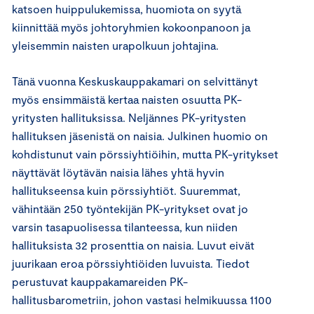
katsoen huippulukemissa, huomiota on syytä
kiinnittää myös johtoryhmien kokoonpanoon ja
yleisemmin naisten urapolkuun johtajina.
Tänä vuonna Keskuskauppakamari on selvittänyt
myös ensimmäistä kertaa naisten osuutta PK-
yritysten hallituksissa. Neljännes PK-yritysten
hallituksen jäsenistä on naisia. Julkinen huomio on
kohdistunut vain pörssiyhtiöihin, mutta PK-yritykset
näyttävät löytävän naisia lähes yhtä hyvin
hallitukseensa kuin pörssiyhtiöt. Suuremmat,
vähintään 250 työntekijän PK-yritykset ovat jo
varsin tasapuolisessa tilanteessa, kun niiden
hallituksista 32 prosenttia on naisia. Luvut eivät
juurikaan eroa pörssiyhtiöiden luvuista. Tiedot
perustuvat kauppakamareiden PK-
hallitusbarometriin, johon vastasi helmikuussa 1100