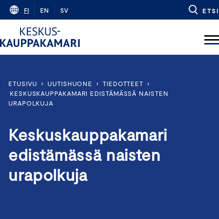
Skip
FI
EN
SV
ETSI
to
content
ETUSIVU
›
UUTISHUONE
›
TIEDOTTEET
›
KESKUSKAUPPAKAMARI EDISTÄMÄSSÄ NAISTEN
URAPOLKUJA
Keskuskauppakamari
edistämässä naisten
urapolkuja