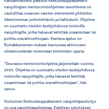
Kansainvälisesti palkitun Keskuskauppakamarin
naisjohtajien mentorointiohjelman tavoitteena on
vauhdittaa osaavien naisten etenemistä yhtiöiden
liiketoiminnan johtotehtäviin ja hallituksiin. Ohjelma
on suunnattu etenkin keskijohdossa toimiville
naisjohtajille, jotka haluavat kehittää osaamistaan tai
pohtia uravaihtoehtojaan. Kantava ajatus on
Romakkaniemen mukaan kannustaa aktiiviseen
elinkeinoelämän toimintaan kiintiöiden sijasta.
”Seuraava mentorointiohjelma järjestetään vuonna
2020. Ohjelma on suunnattu etenkin keskijohdossa
toimiville naisjohtajille, jotka haluavat kehittää
osaamistaan tai pohtia uravaihtoehtojaan”, hän
sanoo.
Vuotuinen Keskuskauppakamarin naisjohtajaselvitys
on osa naisjohtajaohjelmaa. Edellisen selvityksen