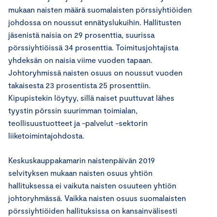
mukaan naisten määrä suomalaisten pörssiyhtiöiden
johdossa on noussut ennätyslukuihin. Hallitusten
jäsenistä naisia on 29 prosenttia, suurissa
pörssiyhtiöissä 34 prosenttia. Toimitusjohtajista
yhdeksän on naisia viime vuoden tapaan.
Johtoryhmissä naisten osuus on noussut vuoden
takaisesta 23 prosentista 25 prosenttiin.
Kipupistekin löytyy, sillä naiset puuttuvat lähes
tyystin pörssin suurimman toimialan,
teollisuustuotteet ja -palvelut -sektorin
liiketoimintajohdosta.
Keskuskauppakamarin naistenpäivän 2019
selvityksen mukaan naisten osuus yhtiön
hallituksessa ei vaikuta naisten osuuteen yhtiön
johtoryhmässä. Vaikka naisten osuus suomalaisten
pörssiyhtiöiden hallituksissa on kansainvälisesti