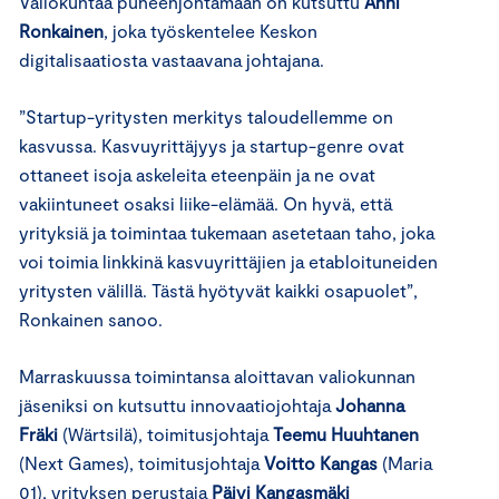
Valiokuntaa puheenjohtamaan on kutsuttu
Anni
Ronkainen
, joka työskentelee Keskon
digitalisaatiosta vastaavana johtajana.
”Startup-yritysten merkitys taloudellemme on
kasvussa. Kasvuyrittäjyys ja startup-genre ovat
ottaneet isoja askeleita eteenpäin ja ne ovat
vakiintuneet osaksi liike-elämää. On hyvä, että
yrityksiä ja toimintaa tukemaan asetetaan taho, joka
voi toimia linkkinä kasvuyrittäjien ja etabloituneiden
yritysten välillä. Tästä hyötyvät kaikki osapuolet”,
Ronkainen sanoo.
Marraskuussa toimintansa aloittavan valiokunnan
jäseniksi on kutsuttu innovaatiojohtaja
Johanna
Fräki
(Wärtsilä), toimitusjohtaja
Teemu Huuhtanen
(Next Games), toimitusjohtaja
Voitto Kangas
(Maria
01), yrityksen perustaja
Päivi Kangasmäki