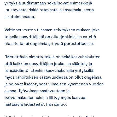
yrityksiä uudistumaan sekä luovat esimerkkejä
joustavasta, riskiä ottavasta ja kasvuhakuisesta
liiketoiminnasta.
Valtioneuvoston tilaaman selvityksen mukaan joka
toisella uusyrittäjistä on ollut jonkinlaisia esteitä,
hidasteita tai ongelmia yritystä perustettaessa.
”Merkittävin nimetty tekijä on sekä kasvuhakuisten
että kaikkien uusyrittäjien joukossa sääntely ja
lainsäädäntö. Etenkin kasvuhakuisilla yrityksillä
myös rahoituksen saatavuudessa on ollut ongelmia
ja ne ovat lisääntyneet viimeisen kymmenen vuoden
aikana. Työvoiman saatavuuteen ja
työvoimakustannuksiin liittyy myös kasvua
haittaavia hidasteita”, hän sanoo.