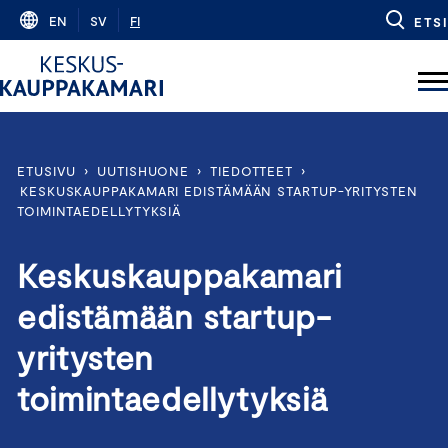
Skip
EN
SV
FI
ETSI
to
content
ETUSIVU
›
UUTISHUONE
›
TIEDOTTEET
›
KESKUSKAUPPAKAMARI EDISTÄMÄÄN STARTUP-YRITYSTEN
TOIMINTAEDELLYTYKSIÄ
Keskuskauppakamari
edistämään startup-
yritysten
toimintaedellytyksiä