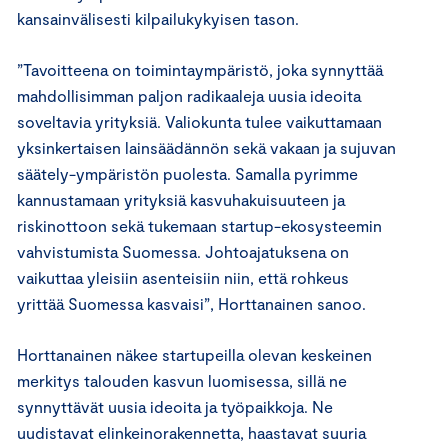
kansainvälisesti kilpailukykyisen tason.
”Tavoitteena on toimintaympäristö, joka synnyttää
mahdollisimman paljon radikaaleja uusia ideoita
soveltavia yrityksiä. Valiokunta tulee vaikuttamaan
yksinkertaisen lainsäädännön sekä vakaan ja sujuvan
säätely-ympäristön puolesta. Samalla pyrimme
kannustamaan yrityksiä kasvuhakuisuuteen ja
riskinottoon sekä tukemaan startup-ekosysteemin
vahvistumista Suomessa. Johtoajatuksena on
vaikuttaa yleisiin asenteisiin niin, että rohkeus
yrittää Suomessa kasvaisi”, Horttanainen sanoo.
Horttanainen näkee startupeilla olevan keskeinen
merkitys talouden kasvun luomisessa, sillä ne
synnyttävät uusia ideoita ja työpaikkoja. Ne
uudistavat elinkeinorakennetta, haastavat suuria