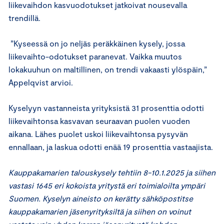
liikevaihdon kasvuodotukset jatkoivat nousevalla
trendillä.
”Kyseessä on jo neljäs peräkkäinen kysely, jossa
liikevaihto-odotukset paranevat. Vaikka muutos
lokakuuhun on maltillinen, on trendi vakaasti ylöspäin,”
Appelqvist arvioi.
Kyselyyn vastanneista yrityksistä 31 prosenttia odotti
liikevaihtonsa kasvavan seuraavan puolen vuoden
aikana. Lähes puolet uskoi liikevaihtonsa pysyvän
ennallaan, ja laskua odotti enää 19 prosenttia vastaajista.
Kauppakamarien talouskysely tehtiin 8-10.1.2025 ja siihen
vastasi 1645 eri kokoista yritystä eri toimialoilta ympäri
Suomen. Kyselyn aineisto on kerätty sähköpostitse
kauppakamarien jäsenyrityksiltä ja siihen on voinut