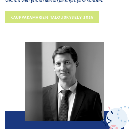
vastata vain yhden kerran jäsenyritystä kohden.
KAUPPAKAMARIEN TALOUSKYSELY 2025