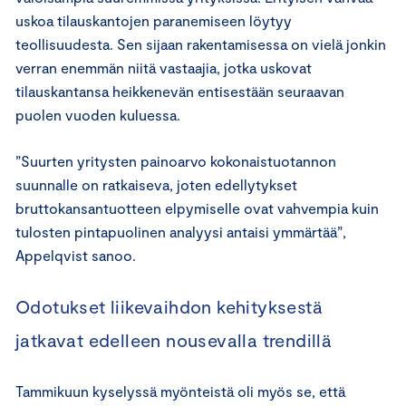
uskoa tilauskantojen paranemiseen löytyy
teollisuudesta. Sen sijaan rakentamisessa on vielä jonkin
verran enemmän niitä vastaajia, jotka uskovat
tilauskantansa heikkenevän entisestään seuraavan
puolen vuoden kuluessa.
”Suurten yritysten painoarvo kokonaistuotannon
suunnalle on ratkaiseva, joten edellytykset
bruttokansantuotteen elpymiselle ovat vahvempia kuin
tulosten pintapuolinen analyysi antaisi ymmärtää”,
Appelqvist sanoo.
Odotukset liikevaihdon kehityksestä
jatkavat edelleen nousevalla trendillä
Tammikuun kyselyssä myönteistä oli myös se, että