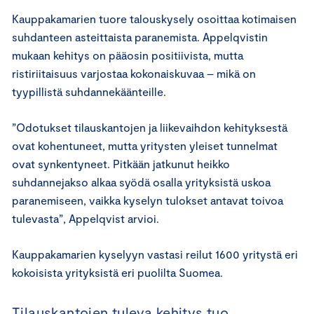
Kauppakamarien tuore talouskysely osoittaa kotimaisen
suhdanteen asteittaista paranemista. Appelqvistin
mukaan kehitys on pääosin positiivista, mutta
ristiriitaisuus varjostaa kokonaiskuvaa – mikä on
tyypillistä suhdannekäänteille.
”Odotukset tilauskantojen ja liikevaihdon kehityksestä
ovat kohentuneet, mutta yritysten yleiset tunnelmat
ovat synkentyneet. Pitkään jatkunut heikko
suhdannejakso alkaa syödä osalla yrityksistä uskoa
paranemiseen, vaikka kyselyn tulokset antavat toivoa
tulevasta”, Appelqvist arvioi.
Kauppakamarien kyselyyn vastasi reilut 1600 yritystä eri
kokoisista yrityksistä eri puolilta Suomea.
Tilauskantojen tuleva kehitys tuo