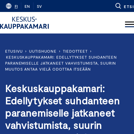
Skip
FI
EN
SV
ETSI
to
content
ETUSIVU
›
UUTISHUONE
›
TIEDOTTEET
›
KESKUSKAUPPAKAMARI: EDELLYTYKSET SUHDANTEEN
PARANEMISELLE JATKANEET VAHVISTUMISTA, SUURIN
MUUTOS ANTAA VIELÄ ODOTTAA ITSEÄÄN
Keskuskauppakamari:
Edellytykset suhdanteen
paranemiselle jatkaneet
vahvistumista, suurin