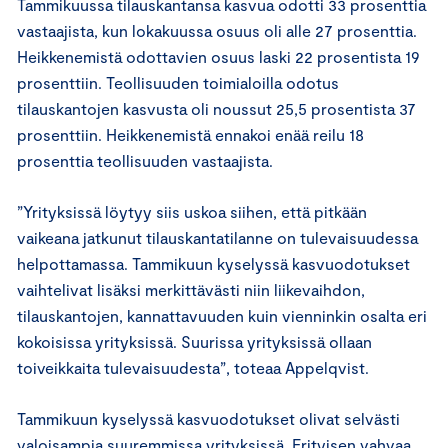
Tammikuussa tilauskantansa kasvua odotti 33 prosenttia
vastaajista, kun lokakuussa osuus oli alle 27 prosenttia.
Heikkenemistä odottavien osuus laski 22 prosentista 19
prosenttiin. Teollisuuden toimialoilla odotus
tilauskantojen kasvusta oli noussut 25,5 prosentista 37
prosenttiin. Heikkenemistä ennakoi enää reilu 18
prosenttia teollisuuden vastaajista.
”Yrityksissä löytyy siis uskoa siihen, että pitkään
vaikeana jatkunut tilauskantatilanne on tulevaisuudessa
helpottamassa. Tammikuun kyselyssä kasvuodotukset
vaihtelivat lisäksi merkittävästi niin liikevaihdon,
tilauskantojen, kannattavuuden kuin vienninkin osalta eri
kokoisissa yrityksissä. Suurissa yrityksissä ollaan
toiveikkaita tulevaisuudesta”, toteaa Appelqvist.
Tammikuun kyselyssä kasvuodotukset olivat selvästi
valoisampia suuremmissa yrityksissä. Erityisen vahvaa