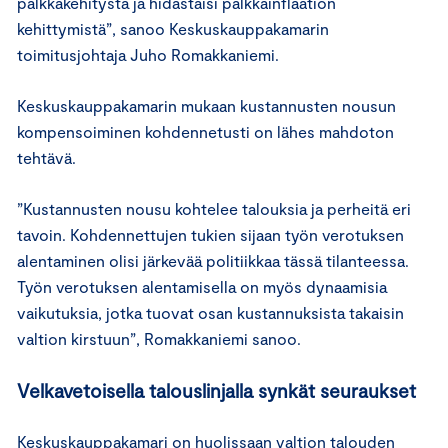
palkkakehitystä ja hidastaisi palkkainflaation
kehittymistä”, sanoo Keskuskauppakamarin
toimitusjohtaja Juho Romakkaniemi.
Keskuskauppakamarin mukaan kustannusten nousun
kompensoiminen kohdennetusti on lähes mahdoton
tehtävä.
”Kustannusten nousu kohtelee talouksia ja perheitä eri
tavoin. Kohdennettujen tukien sijaan työn verotuksen
alentaminen olisi järkevää politiikkaa tässä tilanteessa.
Työn verotuksen alentamisella on myös dynaamisia
vaikutuksia, jotka tuovat osan kustannuksista takaisin
valtion kirstuun”, Romakkaniemi sanoo.
Velkavetoisella talouslinjalla synkät seuraukset
Keskuskauppakamari on huolissaan valtion talouden