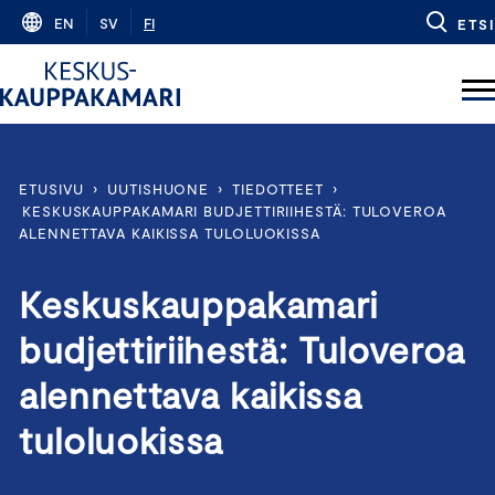
Skip
EN
SV
FI
ETSI
to
content
ETUSIVU
›
UUTISHUONE
›
TIEDOTTEET
›
KESKUSKAUPPAKAMARI BUDJETTIRIIHESTÄ: TULOVEROA
ALENNETTAVA KAIKISSA TULOLUOKISSA
Keskuskauppakamari
budjettiriihestä: Tuloveroa
alennettava kaikissa
tuloluokissa