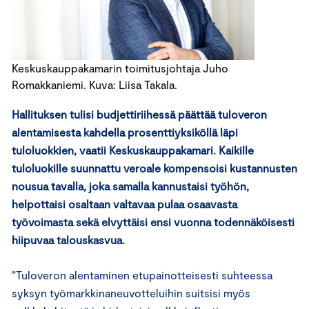
Keskuskauppakamarin toimitusjohtaja Juho
Romakkaniemi. Kuva: Liisa Takala.
Hallituksen tulisi budjettiriihessä päättää tuloveron
alentamisesta kahdella prosenttiyksiköllä läpi
tuloluokkien, vaatii Keskuskauppakamari. Kaikille
tuloluokille suunnattu veroale kompensoisi kustannusten
nousua tavalla, joka samalla kannustaisi työhön,
helpottaisi osaltaan valtavaa pulaa osaavasta
työvoimasta sekä elvyttäisi ensi vuonna todennäköisesti
hiipuvaa talouskasvua.
”Tuloveron alentaminen etupainotteisesti suhteessa
syksyn työmarkkinaneuvotteluihin suitsisi myös