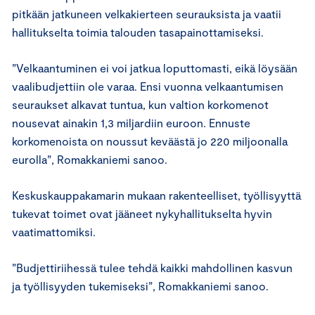
pitkään jatkuneen velkakierteen seurauksista ja vaatii
hallitukselta toimia talouden tasapainottamiseksi.
”Velkaantuminen ei voi jatkua loputtomasti, eikä löysään
vaalibudjettiin ole varaa. Ensi vuonna velkaantumisen
seuraukset alkavat tuntua, kun valtion korkomenot
nousevat ainakin 1,3 miljardiin euroon. Ennuste
korkomenoista on noussut keväästä jo 220 miljoonalla
eurolla”, Romakkaniemi sanoo.
Keskuskauppakamarin mukaan rakenteelliset, työllisyyttä
tukevat toimet ovat jääneet nykyhallitukselta hyvin
vaatimattomiksi.
”Budjettiriihessä tulee tehdä kaikki mahdollinen kasvun
ja työllisyyden tukemiseksi”, Romakkaniemi sanoo.