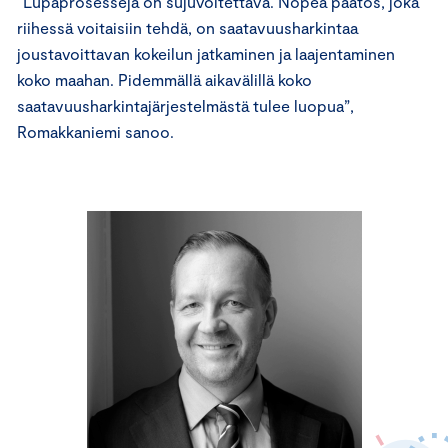
“Lupaprosesseja on sujuvoitettava. Nopea päätös, joka
riihessä voitaisiin tehdä, on saatavuusharkintaa
joustavoittavan kokeilun jatkaminen ja laajentaminen
koko maahan. Pidemmällä aikavälillä koko
saatavuusharkintajärjestelmästä tulee luopua”,
Romakkaniemi sanoo.