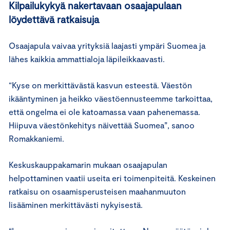
Kilpailukykyä nakertavaan osaajapulaan
löydettävä ratkaisuja
Osaajapula vaivaa yrityksiä laajasti ympäri Suomea ja
lähes kaikkia ammattialoja läpileikkaavasti.
“Kyse on merkittävästä kasvun esteestä. Väestön
ikääntyminen ja heikko väestöennusteemme tarkoittaa,
että ongelma ei ole katoamassa vaan pahenemassa.
Hiipuva väestönkehitys näivettää Suomea”, sanoo
Romakkaniemi.
Keskuskauppakamarin mukaan osaajapulan
helpottaminen vaatii useita eri toimenpiteitä. Keskeinen
ratkaisu on osaamisperusteisen maahanmuuton
lisääminen merkittävästi nykyisestä.