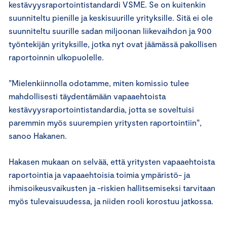
kestävyysraportointistandardi VSME. Se on kuitenkin
suunniteltu pienille ja keskisuurille yrityksille. Sitä ei ole
suunniteltu suurille sadan miljoonan liikevaihdon ja 900
työntekijän yrityksille, jotka nyt ovat jäämässä pakollisen
raportoinnin ulkopuolelle.
”Mielenkiinnolla odotamme, miten komissio tulee
mahdollisesti täydentämään vapaaehtoista
kestävyysraportointistandardia, jotta se soveltuisi
paremmin myös suurempien yritysten raportointiin”,
sanoo Hakanen.
Hakasen mukaan on selvää, että yritysten vapaaehtoista
raportointia ja vapaaehtoisia toimia ympäristö- ja
ihmisoikeusvaikusten ja -riskien hallitsemiseksi tarvitaan
myös tulevaisuudessa, ja niiden rooli korostuu jatkossa.