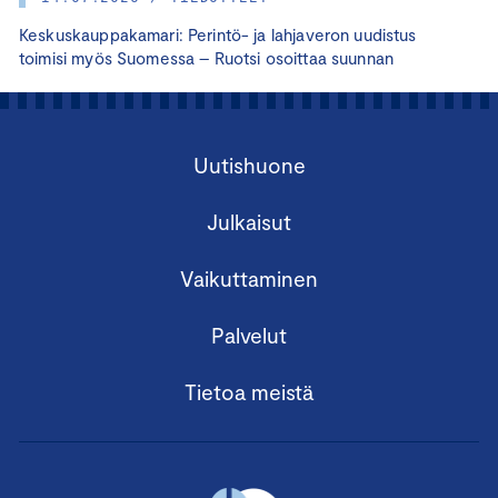
Keskuskauppakamari: Perintö- ja lahjaveron uudistus
toimisi myös Suomessa – Ruotsi osoittaa suunnan
Uutishuone
Julkaisut
Vaikuttaminen
Palvelut
Tietoa meistä