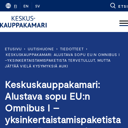
Skip
FI
EN
SV
ETSI
to
content
ETUSIVU
›
UUTISHUONE
›
TIEDOTTEET
›
KESKUSKAUPPAKAMARI: ALUSTAVA SOPU EU:N OMNIBUS I
–YKSINKERTAISTAMISPAKETISTA TERVETULLUT, MUTTA
JÄTTÄÄ VIELÄ KYSYMYKSIÄ AUKI
Keskuskauppakamari:
Alustava sopu EU:n
Omnibus I –
yksinkertaistamispaketista