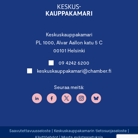
Keskuskauppakamari
PL 1000, Alvar Aallon katu 5 C
00101 Helsinki
09 4242 6200
keskuskauppakamari@chamber.fi
Seuraa meitä:
Saavutettavuusseloste
|
Keskuskauppakamarin tietosuojaseloste
|
Käyttöehdot
|
Muuta evästeasetuksia