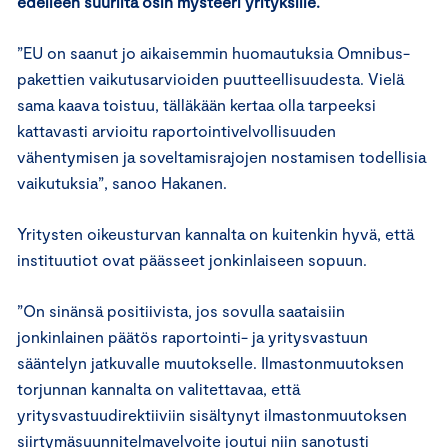
edelleen suurilta osin mysteeri yrityksille.
”EU on saanut jo aikaisemmin huomautuksia Omnibus-
pakettien vaikutusarvioiden puutteellisuudesta. Vielä
sama kaava toistuu, tälläkään kertaa olla tarpeeksi
kattavasti arvioitu raportointivelvollisuuden
vähentymisen ja soveltamisrajojen nostamisen todellisia
vaikutuksia”, sanoo Hakanen.
Yritysten oikeusturvan kannalta on kuitenkin hyvä, että
instituutiot ovat päässeet jonkinlaiseen sopuun.
”On sinänsä positiivista, jos sovulla saataisiin
jonkinlainen päätös raportointi- ja yritysvastuun
sääntelyn jatkuvalle muutokselle. Ilmastonmuutoksen
torjunnan kannalta on valitettavaa, että
yritysvastuudirektiiviin sisältynyt ilmastonmuutoksen
siirtymäsuunnitelmavelvoite joutui niin sanotusti