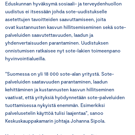
Eduskunnan hyväksymä sosiaali- ja terveydenhuollon
uudistus ei itsessään johda sote-uudistukselle
asetettujen tavoitteiden saavuttamiseen, joita
ovat kustannusten kasvun hillitsemiseminen sekä sote-
palveluiden saavutettavuuden, laadun ja
yhdenvertaisuuden parantaminen. Uudistuksen
onnistumisen ratkaisee nyt sote-lakien toimeenpano
hyvinvointialueilla.
”Suomessa on yli 18 000 sote-alan yritystä. Sote-
palveluiden saatavuuden parantaminen, laadun
kehittäminen ja kustannusten kasvun hillitseminen
vaativat, että yrityksiä hyödynnetään sote-palveluiden
tuottamisessa nykyistä enemmän. Esimerkiksi
palvelusetelin käyttöä tulisi laajentaa”, sanoo
Keskuskauppakamarin johtaja Johanna Sipola.