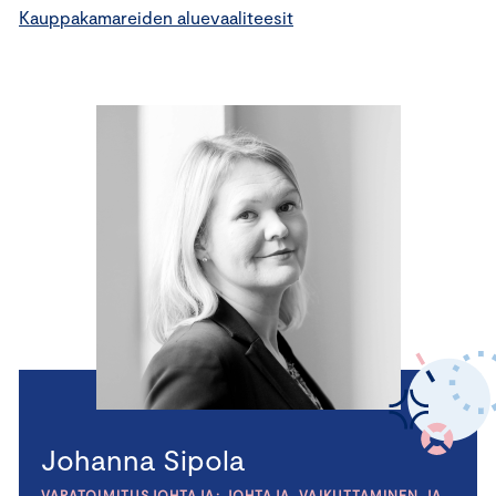
Kauppakamareiden aluevaaliteesit
Johanna Sipola
VARATOIMITUSJOHTAJA; JOHTAJA, VAIKUTTAMINEN JA