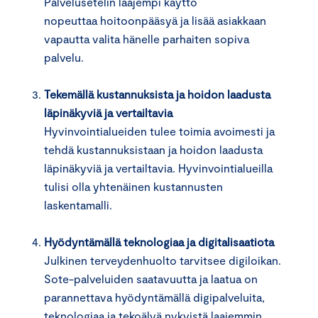
Palvelusetelin laajempi käyttö
nopeuttaa hoitoonpääsyä ja lisää asiakkaan
vapautta valita hänelle parhaiten sopiva
palvelu.
Tekemällä kustannuksista ja hoidon laadusta
läpinäkyviä ja vertailtavia
Hyvinvointialueiden tulee toimia avoimesti ja
tehdä kustannuksistaan ja hoidon laadusta
läpinäkyviä ja vertailtavia. Hyvinvointialueilla
tulisi olla yhtenäinen kustannusten
laskentamalli.
Hyödyntämällä teknologiaa ja digitalisaatiota
Julkinen terveydenhuolto tarvitsee digiloikan.
Sote-palveluiden saatavuutta ja laatua on
parannettava hyödyntämällä digipalveluita,
teknologiaa ja tekoälyä nykyistä laajemmin.