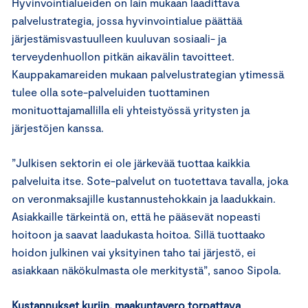
Hyvinvointialueiden on lain mukaan laadittava
palvelustrategia, jossa hyvinvointialue päättää
järjestämisvastuulleen kuuluvan sosiaali- ja
terveydenhuollon pitkän aikavälin tavoitteet.
Kauppakamareiden mukaan palvelustrategian ytimessä
tulee olla sote-palveluiden tuottaminen
monituottajamallilla eli yhteistyössä yritysten ja
järjestöjen kanssa.
”Julkisen sektorin ei ole järkevää tuottaa kaikkia
palveluita itse. Sote-palvelut on tuotettava tavalla, joka
on veronmaksajille kustannustehokkain ja laadukkain.
Asiakkaille tärkeintä on, että he pääsevät nopeasti
hoitoon ja saavat laadukasta hoitoa. Sillä tuottaako
hoidon julkinen vai yksityinen taho tai järjestö, ei
asiakkaan näkökulmasta ole merkitystä”, sanoo Sipola.
Kustannukset kuriin, maakuntavero
torpattava