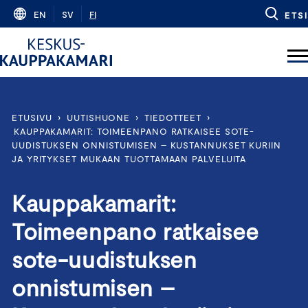
Skip
EN
SV
FI
ETSI
to
content
ETUSIVU
›
UUTISHUONE
›
TIEDOTTEET
›
KAUPPAKAMARIT: TOIMEENPANO RATKAISEE SOTE-
UUDISTUKSEN ONNISTUMISEN – KUSTANNUKSET KURIIN
JA YRITYKSET MUKAAN TUOTTAMAAN PALVELUITA
Kauppakamarit:
Toimeenpano ratkaisee
sote-uudistuksen
onnistumisen –