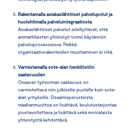
Rakentamalla asiakaslähtöiset palvelupolut ja
huolehtimalla palveluintegraatiosta
Asiakaslähtöiset palvelut edellyttävät, että
ammattilaisten yhteistyö toimii käytännön
palveluprosesseissa. Pelkkä
organisaatiorakenteiden muuttaminen ei riitä.
Varmistamalla sote-alan henkilöstön
saatavuuden
Osaavan työvoiman saatavuus on
varmistettava niin julkiselle puolelle kuin sote-
alan yrityksille. Osaamisperusteista
maahanmuuttoa on lisättävä, koulutustarjontaa
joustavoitettava ja lisättävä sekä monialaista
yhteistyötä kehitettävä.