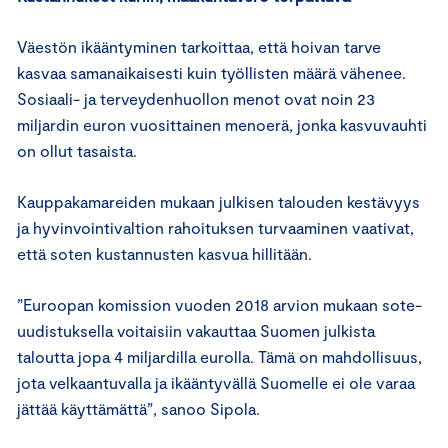
Väestön ikääntyminen tarkoittaa, että hoivan tarve
kasvaa samanaikaisesti kuin työllisten määrä vähenee.
Sosiaali- ja terveydenhuollon menot ovat noin 23
miljardin euron vuosittainen menoerä, jonka kasvuvauhti
on ollut tasaista.
Kauppakamareiden mukaan julkisen talouden kestävyys
ja hyvinvointivaltion rahoituksen turvaaminen vaativat,
että soten kustannusten kasvua hillitään.
”Euroopan komission vuoden 2018 arvion mukaan sote-
uudistuksella voitaisiin vakauttaa Suomen julkista
taloutta jopa 4 miljardilla eurolla. Tämä on mahdollisuus,
jota velkaantuvalla ja ikääntyvällä Suomelle ei ole varaa
jättää käyttämättä”, sanoo Sipola.