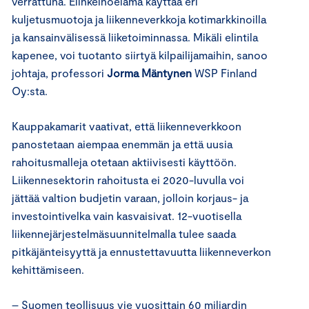
verrattuna. Elinkeinoelämä käyttää eri
kuljetusmuotoja ja liikenneverkkoja kotimarkkinoilla
ja kansainvälisessä liiketoiminnassa. Mikäli elintila
kapenee, voi tuotanto siirtyä kilpailijamaihin, sanoo
johtaja, professori
Jorma Mäntynen
WSP Finland
Oy:sta.
Kauppakamarit vaativat, että liikenneverkkoon
panostetaan aiempaa enemmän ja että uusia
rahoitusmalleja otetaan aktiivisesti käyttöön.
Liikennesektorin rahoitusta ei 2020-luvulla voi
jättää valtion budjetin varaan, jolloin korjaus- ja
investointivelka vain kasvaisivat. 12-vuotisella
liikennejärjestelmäsuunnitelmalla tulee saada
pitkäjänteisyyttä ja ennustettavuutta liikenneverkon
kehittämiseen.
– Suomen teollisuus vie vuosittain 60 miljardin