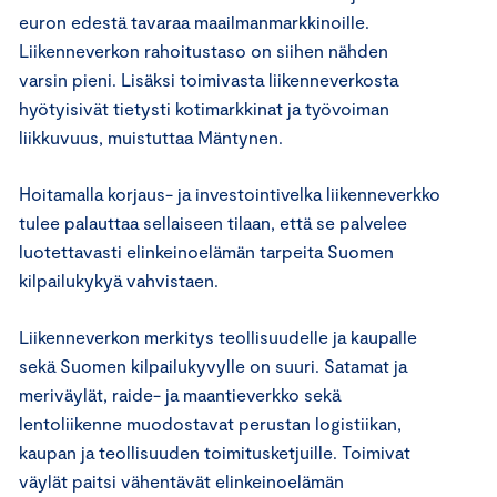
euron edestä tavaraa maailmanmarkkinoille.
Liikenneverkon rahoitustaso on siihen nähden
varsin pieni. Lisäksi toimivasta liikenneverkosta
hyötyisivät tietysti kotimarkkinat ja työvoiman
liikkuvuus, muistuttaa Mäntynen.
Hoitamalla korjaus- ja investointivelka liikenneverkko
tulee palauttaa sellaiseen tilaan, että se palvelee
luotettavasti elinkeinoelämän tarpeita Suomen
kilpailukykyä vahvistaen.
Liikenneverkon merkitys teollisuudelle ja kaupalle
sekä Suomen kilpailukyvylle on suuri. Satamat ja
meriväylät, raide- ja maantieverkko sekä
lentoliikenne muodostavat perustan logistiikan,
kaupan ja teollisuuden toimitusketjuille. Toimivat
väylät paitsi vähentävät elinkeinoelämän