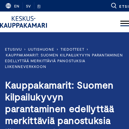
Skip
EN
SV
FI
ETSI
to
content
ETUSIVU
›
UUTISHUONE
›
TIEDOTTEET
›
KAUPPAKAMARIT: SUOMEN KILPAILUKYVYN PARANTAMINEN
EDELLYTTÄÄ MERKITTÄVIÄ PANOSTUKSIA
LIIKENNEVERKKOON
Kauppakamarit: Suomen
kilpailukyvyn
parantaminen edellyttää
merkittäviä panostuksia