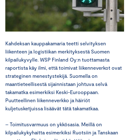
Kahdeksan kauppakamaria teetti selvityksen
liikenteen ja logistiikan merkityksestä Suomen
kilpailukyvylle. WSP Finland Oy:n tuottamasta
raportista käy ilmi, että toimivat liikenneverkot ovat
strateginen menestystekijä. Suomella on
maantieteellisestä sijainnistaan johtuva selvä
takamatka esimerkiksi Keski-Eurooppaan.
Puutteellinen liikenneverkko ja häiriöt
kuljetusketjuissa lisäävät tätä takamatkaa.
– Toimitusvarmuus on ykkösasia. Meillä on
kilpailukykyhaitta esimerkiksi Ruotsiin ja Tanskaan