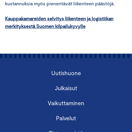
kustannuksia myös pienentävät liikenteen päästöjä.
Kauppakamareiden selvitys liikenteen ja logistiikan
merkityksestä Suomen kilpailukyvylle
Uutishuone
Julkaisut
Vaikuttaminen
Palvelut