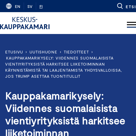
Skip
EN
SV
FI
ETSI
to
content
ETUSIVU
›
UUTISHUONE
›
TIEDOTTEET
›
KAUPPAKAMARIKYSELY: VIIDENNES SUOMALAISISTA
VIENTIYRITYKSISTÄ HARKITSEE LIIKETOIMINNAN
KÄYNNISTÄMISTÄ TAI LAAJENTAMISTA YHDYSVALLOISSA,
JOS TRUMP ASETTAA TUONTITULLIT
Kauppakamarikysely:
Viidennes suomalaisista
vientiyrityksistä harkitsee
liiketoiminnan