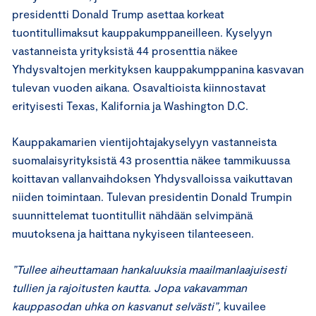
presidentti Donald Trump asettaa korkeat
tuontitullimaksut kauppakumppaneilleen. Kyselyyn
vastanneista yrityksistä 44 prosenttia näkee
Yhdysvaltojen merkityksen kauppakumppanina kasvavan
tulevan vuoden aikana. Osavaltioista kiinnostavat
erityisesti Texas, Kalifornia ja Washington D.C.
Kauppakamarien vientijohtajakyselyyn vastanneista
suomalaisyrityksistä 43 prosenttia näkee tammikuussa
koittavan vallanvaihdoksen Yhdysvalloissa vaikuttavan
niiden toimintaan. Tulevan presidentin Donald Trumpin
suunnittelemat tuontitullit nähdään selvimpänä
muutoksena ja haittana nykyiseen tilanteeseen.
”Tullee aiheuttamaan hankaluuksia maailmanlaajuisesti
tullien ja rajoitusten kautta. Jopa vakavamman
kauppasodan uhka on kasvanut selvästi”,
kuvailee