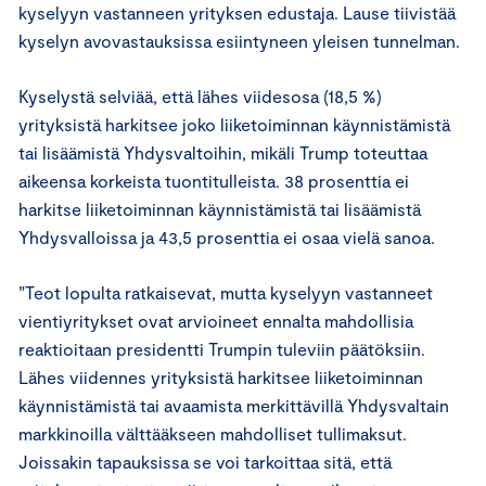
kyselyyn vastanneen yrityksen edustaja. Lause tiivistää
kyselyn avovastauksissa esiintyneen yleisen tunnelman.
Kyselystä selviää, että lähes viidesosa (18,5 %)
yrityksistä harkitsee joko liiketoiminnan käynnistämistä
tai lisäämistä Yhdysvaltoihin, mikäli Trump toteuttaa
aikeensa korkeista tuontitulleista. 38 prosenttia ei
harkitse liiketoiminnan käynnistämistä tai lisäämistä
Yhdysvalloissa ja 43,5 prosenttia ei osaa vielä sanoa.
”Teot lopulta ratkaisevat, mutta kyselyyn vastanneet
vientiyritykset ovat arvioineet ennalta mahdollisia
reaktioitaan presidentti Trumpin tuleviin päätöksiin.
Lähes viidennes yrityksistä harkitsee liiketoiminnan
käynnistämistä tai avaamista merkittävillä Yhdysvaltain
markkinoilla välttääkseen mahdolliset tullimaksut.
Joissakin tapauksissa se voi tarkoittaa sitä, että