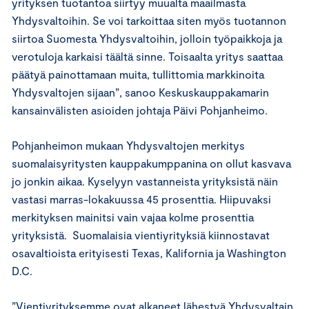
yrityksen tuotantoa siirtyy muualta maailmasta
Yhdysvaltoihin. Se voi tarkoittaa siten myös tuotannon
siirtoa Suomesta Yhdysvaltoihin, jolloin työpaikkoja ja
verotuloja karkaisi täältä sinne. Toisaalta yritys saattaa
päätyä painottamaan muita, tullittomia markkinoita
Yhdysvaltojen sijaan”, sanoo Keskuskauppakamarin
kansainvälisten asioiden johtaja Päivi Pohjanheimo.
Pohjanheimon mukaan Yhdysvaltojen merkitys
suomalaisyritysten kauppakumppanina on ollut kasvava
jo jonkin aikaa. Kyselyyn vastanneista yrityksistä näin
vastasi marras-lokakuussa 45 prosenttia. Hiipuvaksi
merkityksen mainitsi vain vajaa kolme prosenttia
yrityksistä. Suomalaisia vientiyrityksiä kiinnostavat
osavaltioista erityisesti Texas, Kalifornia ja Washington
D.C.
”Vientiyrityksemme ovat alkaneet lähestyä Yhdysvaltain