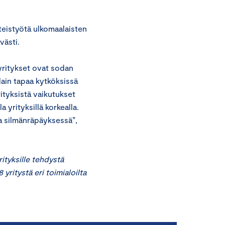
teistyötä ulkomaalaisten
västi.
yritykset ovat sodan
lain tapaa kytköksissä
rityksistä vaikutukset
 yrityksillä korkealla.
na silmänräpäyksessä”,
tyksille tehdystä
 yritystä eri toimialoilta