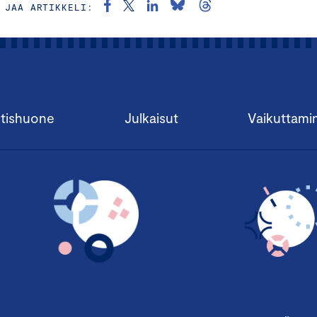
JAA ARTIKKELI:
tishuone
Julkaisut
Vaikuttami