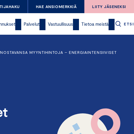
TIJAHAKU
HAE ANSIOMERKKIÄ
LIITY JÄSENEKSI
nnukset
Palvelut
Vastuullisuus
Tietoa meistä
ETSI
 NOSTAVANSA MYYNTIHINTOJA – ENERGIAINTENSIIVISET
et