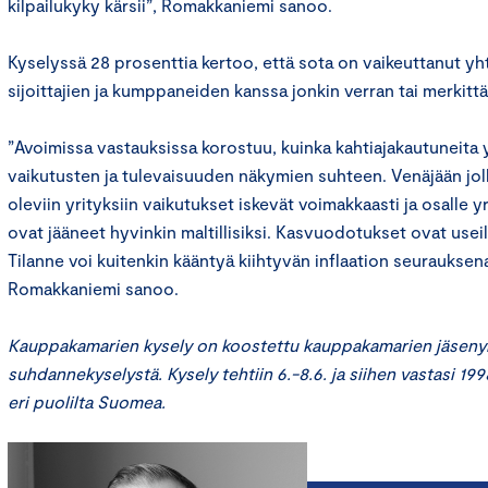
kilpailukyky kärsii”, Romakkaniemi sanoo.
Kyselyssä 28 prosenttia kertoo, että sota on vaikeuttanut yh
sijoittajien ja kumppaneiden kanssa jonkin verran tai merkittä
”Avoimissa vastauksissa korostuu, kuinka kahtiajakautuneita 
vaikutusten ja tulevaisuuden näkymien suhteen. Venäjään jol
oleviin yrityksiin vaikutukset iskevät voimakkaasti ja osalle y
ovat jääneet hyvinkin maltillisiksi. Kasvuodotukset ovat useilla
Tilanne voi kuitenkin kääntyä kiihtyvän inflaation seuraukse
Romakkaniemi sanoo.
Kauppakamarien kysely on koostettu kauppakamarien jäsenyri
suhdannekyselystä. Kysely tehtiin 6.-8.6. ja siihen vastasi 1998
eri puolilta Suomea.