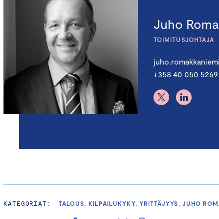
Juho Roma
TOIMITUSJOHTAJA
juho.romakkaniem
+358 40 050 5269
KATEGORIAT:
TALOUS, KILPAILUKYKY, YRITTÄJYYS, JUHO RO