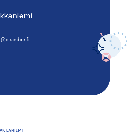
kkaniemi
i@chamber.fi
MAKKANIEMI