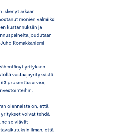
 iskenyt arkaan
n nostanut monien valmiiksi
sten kustannuksiin ja
annuspaineita joudutaan
ja Juho Romakkaniemi
 vähentänyt yrityksen
töllä vastaajayrityksistä
 63 prosenttia arvioi,
 investointeihin.
ivan olennaista on, että
 yritykset voivat tehdä
 ne selviävät
avaikutuksin ilman, että