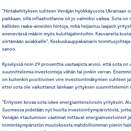
”Hintakehityksen suhteen Venäjän hyökkäyssota Ukrainaan on
paikkaan, sillä inflaatiotilanne oli jo valmiiksi vaikea. Sota o
kalliiden raaka-aineiden hintoja, mikä heijastuu laajasti yrity
enenevässä määrin myös kuluttajahintoihin. Kasvaneita kust
siirtämään asiakkaille”, Keskuskauppakamarin toimitusjohta
sanoo.
Kyselyssä noin 29 prosenttia vastaajista arvioi, että sota on
suunnittelemia investointeja vähän tai jonkin verran. Enemmis
on kuitenkin positiivinen vire investointinäkymien suhteen ja
ettei sota ole vaikuttanut lainkaan yrityksen suunnittelemiin
”Erityisen kovaa sota iskee energiaintensiivisiin yrityksiin. A
Suomessa pidetään nyt huolta investointiympäristöstä, jotta
Venäjän irtautumisen vaatimat mittavat energiainvestoinnit ja
toimintaympäristön muutoksesta mahdollisimman pienin haitt