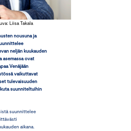
a: Liisa Takala
nusten nousuna ja
suunnittelee
levan neljän kuukauden
sa asemassa ovat
 tapaa Venäjään
stössä vaikuttavat
viset tulevaisuuden
ikuta suunniteltuihin
istä suunnittelee
ittävästi
kuukauden aikana.