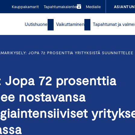
Kauppakamarit
Tapahtumakalenteri
Medialle
ASIANTUN
Uutishuone
Vaikuttaminen
Tapahtumat ja valme
MARIKYSELY: JOPA 72 PROSENTTIA YRITYKSISTÄ SUUNNITTELEE
 Jopa 72 prosenttia
elee nostavansa
iaintensiiviset yrityks
assa