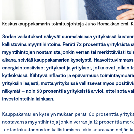
Keskuskauppakamarin toimitusjohtaja Juho Romakkaniemi. Kuv
Sodan vaikutukset näkyvät suomalaisissa yrityksissä kustan
kallistuvina myyntihintoina. Peräti 72 prosenttia yrityksistä 
myyntihintojen nostamista jonkin verran tai merkittävästi tu
aikana, selviää kauppakamarien kyselystä. Haavoittuvimmas
energiaintensiiviset yritykset ja yritykset, jotka ovat jollain
kytköksissä. Kiihtyvä inflaatio ja epävarmuus toimintaympäri
yrityksiin laajasti, mutta yrityksissä vallitsevat myös positii
näkymät – noin 63 prosenttia yrityksistä arvioi, ettei sota va
investointeihin lainkaan.
Kauppakamarien kyselyn mukaan peräti 60 prosenttia yrityks
nostavansa myyntihintoja jonkin verran ja 12 prosenttia merk
tuotantokustannusten kallistumisen takia seuraavan neljän 