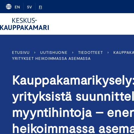
Skip
EN
SV
FI
to
content
ETUSIVU
›
UUTISHUONE
›
TIEDOTTEET
›
KAUPPAKA
YRITYKSET HEIKOIMMASSA ASEMASSA
Kauppakamarikysely:
yrityksistä suunnitt
myyntihintoja – energ
heikoimmassa asem