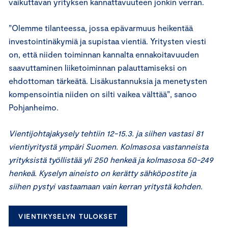
vaikuttavan yrityksen kannattavuuteen jonkin verran.
”Olemme tilanteessa, jossa epävarmuus heikentää
investointinäkymiä ja supistaa vientiä. Yritysten viesti
on, että niiden toiminnan kannalta ennakoitavuuden
saavuttaminen liiketoiminnan palauttamiseksi on
ehdottoman tärkeätä. Lisäkustannuksia ja menetysten
kompensointia niiden on silti vaikea välttää”, sanoo
Pohjanheimo.
Vientijohtajakysely tehtiin 12-15.3. ja siihen vastasi 81
vientiyritystä ympäri Suomen. Kolmasosa vastanneista
yrityksistä työllistää yli 250 henkeä ja kolmasosa 50-249
henkeä. Kyselyn aineisto on kerätty sähköpostite ja
siihen pystyi vastaamaan vain kerran yritystä kohden.
VIENTIKYSELYN TULOKSET