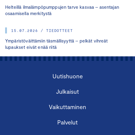
Helteillä ilmalämpöpumppujen tarve kasvaa – asentajan
osaamisella merkitystä
15.07.2026 / TIEDOTTEET
Ympäristöväittämiin täsmällisyyttä – pelkät vihreät
lupaukset eivät enää riitä
Uutishuone
Julkaisut
Vaikuttaminen
Palvelut