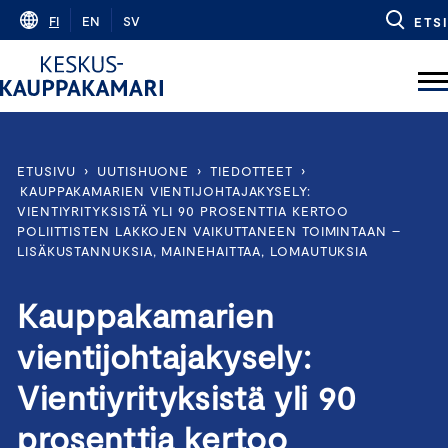
Skip
FI
EN
SV
ETSI
to
content
ETUSIVU
›
UUTISHUONE
›
TIEDOTTEET
›
KAUPPAKAMARIEN VIENTIJOHTAJAKYSELY:
VIENTIYRITYKSISTÄ YLI 90 PROSENTTIA KERTOO
POLIITTISTEN LAKKOJEN VAIKUTTANEEN TOIMINTAAN –
LISÄKUSTANNUKSIA, MAINEHAITTAA, LOMAUTUKSIA
Kauppakamarien
vientijohtajakysely:
Vientiyrityksistä yli 90
prosenttia kertoo