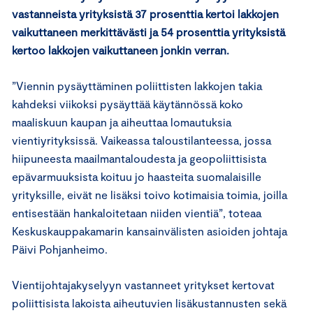
vastanneista yrityksistä 37 prosenttia kertoi lakkojen
vaikuttaneen merkittävästi ja 54 prosenttia yrityksistä
kertoo lakkojen vaikuttaneen jonkin verran.
”Viennin pysäyttäminen poliittisten lakkojen takia
kahdeksi viikoksi pysäyttää käytännössä koko
maaliskuun kaupan ja aiheuttaa lomautuksia
vientiyrityksissä. Vaikeassa taloustilanteessa, jossa
hiipuneesta maailmantaloudesta ja geopoliittisista
epävarmuuksista koituu jo haasteita suomalaisille
yrityksille, eivät ne lisäksi toivo kotimaisia toimia, joilla
entisestään hankaloitetaan niiden vientiä”, toteaa
Keskuskauppakamarin kansainvälisten asioiden johtaja
Päivi Pohjanheimo.
Vientijohtajakyselyyn vastanneet yritykset kertovat
poliittisista lakoista aiheutuvien lisäkustannusten sekä