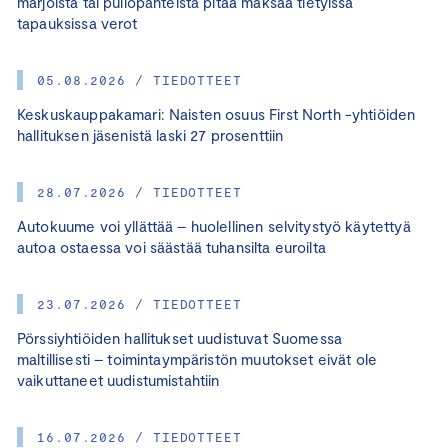
marjoista tai pullopanteista pitää maksaa tietyissä
tapauksissa verot
05.08.2026 / TIEDOTTEET
Keskuskauppakamari: Naisten osuus First North -yhtiöiden
hallituksen jäsenistä laski 27 prosenttiin
28.07.2026 / TIEDOTTEET
Autokuume voi yllättää – huolellinen selvitystyö käytettyä
autoa ostaessa voi säästää tuhansilta euroilta
23.07.2026 / TIEDOTTEET
Pörssiyhtiöiden hallitukset uudistuvat Suomessa
maltillisesti – toimintaympäristön muutokset eivät ole
vaikuttaneet uudistumistahtiin
16.07.2026 / TIEDOTTEET