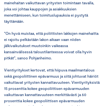
mainehaitan vaikuttavan yritysten toimintaan tavalla,
joka voi johtaa kauppojen ja asiakkuuksien
menettämiseen, kun toimituslupauksia ei pystytä
täyttämään.
”On hyvä muistaa, että poliittisten lakkojen mainehaitta
ei rajoitu pelkästään lakon aikaan vaan niiden
jälkivaikutukset muutoinkin vaikeassa
kansainvälisessä taloustilanteessa voivat olla hyvin
pitkät”, sanoo Pohjanheimo.
Vientiyritykset kertovat, että hiipuva maailmantalous
sekä geopoliittinen epävarmuus ja siitä johtuvat häiriöt
vaikuttavat yritysten kannattavuuteen. Vientiyrityksistä
15 prosenttia kokee geopoliittisen epävarmuuden
vaikuttavan kannattavuuteen merkittävästi ja 60
prosenttia kokee geopoliittisen epävarmuuden