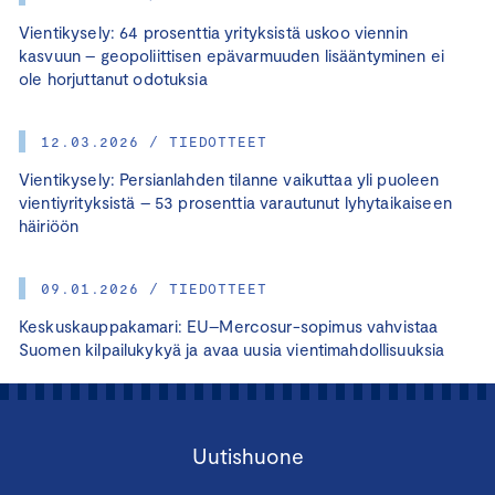
Vientikysely: 64 prosenttia yrityksistä uskoo viennin
kasvuun – geopoliittisen epävarmuuden lisääntyminen ei
ole horjuttanut odotuksia
12.03.2026 / TIEDOTTEET
Vientikysely: Persianlahden tilanne vaikuttaa yli puoleen
vientiyrityksistä – 53 prosenttia varautunut lyhytaikaiseen
häiriöön
09.01.2026 / TIEDOTTEET
Keskuskauppakamari: EU–Mercosur-sopimus vahvistaa
Suomen kilpailukykyä ja avaa uusia vientimahdollisuuksia
Uutishuone