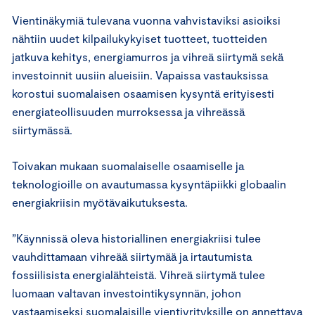
Vientinäkymiä tulevana vuonna vahvistaviksi asioiksi
nähtiin uudet kilpailukykyiset tuotteet, tuotteiden
jatkuva kehitys, energiamurros ja vihreä siirtymä sekä
investoinnit uusiin alueisiin. Vapaissa vastauksissa
korostui suomalaisen osaamisen kysyntä erityisesti
energiateollisuuden murroksessa ja vihreässä
siirtymässä.
Toivakan mukaan suomalaiselle osaamiselle ja
teknologioille on avautumassa kysyntäpiikki globaalin
energiakriisin myötävaikutuksesta.
”Käynnissä oleva historiallinen energiakriisi tulee
vauhdittamaan vihreää siirtymää ja irtautumista
fossiilisista energialähteistä. Vihreä siirtymä tulee
luomaan valtavan investointikysynnän, johon
vastaamiseksi suomalaisille vientiyrityksille on annettava