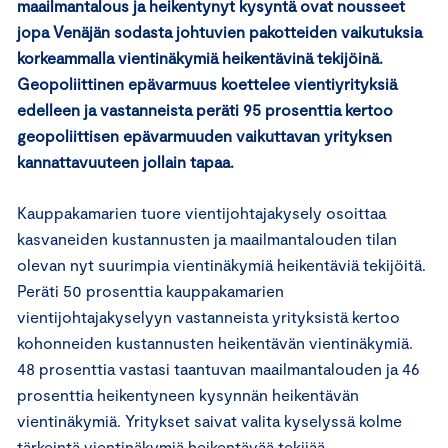
maailmantalous ja heikentynyt kysyntä ovat nousseet
jopa Venäjän sodasta johtuvien pakotteiden vaikutuksia
korkeammalla vientinäkymiä heikentävinä tekijöinä.
Geopoliittinen epävarmuus koettelee vientiyrityksiä
edelleen ja vastanneista peräti 95 prosenttia kertoo
geopoliittisen epävarmuuden vaikuttavan yrityksen
kannattavuuteen jollain tapaa.
Kauppakamarien tuore vientijohtajakysely osoittaa
kasvaneiden kustannusten ja maailmantalouden tilan
olevan nyt suurimpia vientinäkymiä heikentäviä tekijöitä.
Peräti 50 prosenttia kauppakamarien
vientijohtajakyselyyn vastanneista yrityksistä kertoo
kohonneiden kustannusten heikentävän vientinäkymiä.
48 prosenttia vastasi taantuvan maailmantalouden ja 46
prosenttia heikentyneen kysynnän heikentävän
vientinäkymiä. Yritykset saivat valita kyselyssä kolme
tärkeintä vientinäkymiä heikentävää tekijää.