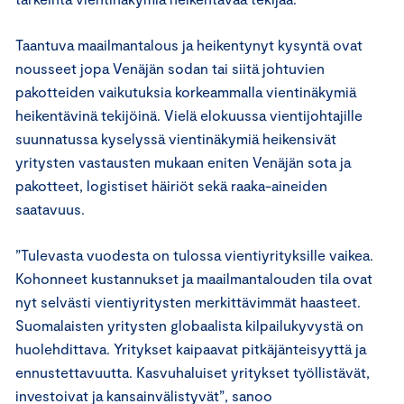
Taantuva maailmantalous ja heikentynyt kysyntä ovat
nousseet jopa Venäjän sodan tai siitä johtuvien
pakotteiden vaikutuksia korkeammalla vientinäkymiä
heikentävinä tekijöinä. Vielä elokuussa vientijohtajille
suunnatussa kyselyssä vientinäkymiä heikensivät
yritysten vastausten mukaan eniten Venäjän sota ja
pakotteet, logistiset häiriöt sekä raaka-aineiden
saatavuus.
”Tulevasta vuodesta on tulossa vientiyrityksille vaikea.
Kohonneet kustannukset ja maailmantalouden tila ovat
nyt selvästi vientiyritysten merkittävimmät haasteet.
Suomalaisten yritysten globaalista kilpailukyvystä on
huolehdittava. Yritykset kaipaavat pitkäjänteisyyttä ja
ennustettavuutta. Kasvuhaluiset yritykset työllistävät,
investoivat ja kansainvälistyvät”, sanoo