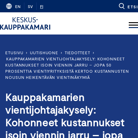
Skip
EN
SV
FI
ETSI
to
content
ETUSIVU
›
UUTISHUONE
›
TIEDOTTEET
›
KAUPPAKAMARIEN VIENTIJOHTAJAKYSELY: KOHONNEET
KUSTANNUKSET ISOIN VIENNIN JARRU – JOPA 50
PROSENTTIA VIENTIYRITYKSISTÄ KERTOO KUSTANNUSTEN
NOUSUN HEIKENTÄVÄN VIENTINÄKYMIÄ
Kauppakamarien
vientijohtajakysely:
Kohonneet kustannukset
isoin viennin jarru – jopa