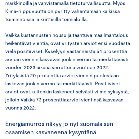
markkinoilla ja vahvistamalla tietoturvallisuutta. Myös
Kiina-riippuvuutta on pyritty vähentämään kaikissa
toiminnoissa ja kriittisillä toimialoilla.
Vaikka kustannusten nousu ja taantuva maailmantalous
heikentävät vientiä, ovat yritysten arviot ensi vuodesta
vielä positiiviset. Kyselyyn vastanneista 54 prosenttia
arvioin viennin kasvavan jonkin verran tai merkittävästi
vuoden 2023 aikana verrattuna vuoteen 2022.
Yrityksistä 20 prosenttia arvioi viennin puolestaan
laskevan jonkin verran tai merkittävästi. Positiiviset
arviot ovat kuitenkin laskeneet selvästi viime syksystä,
jolloin Vaikka 73 prosenttia arvioi vientinsä kasvavan
vuonna 2022.
Energiamurros näkyy jo nyt suomalaisen
osaamisen kasvaneena kysyntänä