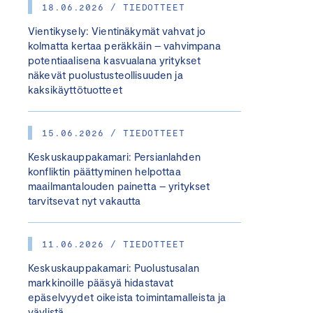
18.06.2026 / TIEDOTTEET
Vientikysely: Vientinäkymät vahvat jo
kolmatta kertaa peräkkäin – vahvimpana
potentiaalisena kasvualana yritykset
näkevät puolustusteollisuuden ja
kaksikäyttötuotteet
15.06.2026 / TIEDOTTEET
Keskuskauppakamari: Persianlahden
konfliktin päättyminen helpottaa
maailmantalouden painetta – yritykset
tarvitsevat nyt vakautta
11.06.2026 / TIEDOTTEET
Keskuskauppakamari: Puolustusalan
markkinoille pääsyä hidastavat
epäselvyydet oikeista toimintamalleista ja
väylistä