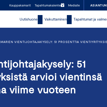
Kauppakamarit
Tapahtumakalenteri
Medialle
ASIANTUN
Uutishuone
Vaikuttaminen
Tapahtumat ja valme
MARIEN VIENTIJOHTAJAKYSELY: 51 PROSENTTIA VIENTIYRITYKSI
ijohtajakysely: 51
yksistä arvioi vientinsä
a viime vuoteen