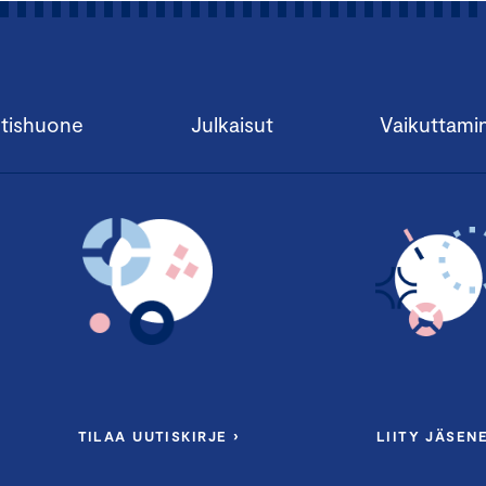
tishuone
Julkaisut
Vaikuttami
TILAA UUTISKIRJE ›
LIITY JÄSENE