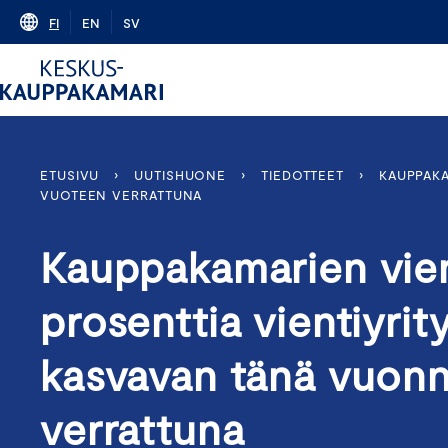
Skip
FI
EN
SV
to
content
ETUSIVU
›
UUTISHUONE
›
TIEDOTTEET
›
KAUPPAKA
VUOTEEN VERRATTUNA
Kauppakamarien vient
prosenttia vientiyrit
kasvavan tänä vuonn
verrattuna