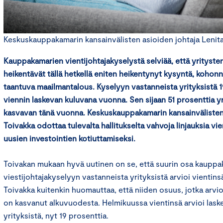
Keskuskauppakamarin kansainvälisten asioiden johtaja Lenita
Kauppakamarien vientijohtajakyselystä selviää, että yrityste
heikentävät tällä hetkellä eniten heikentynyt kysyntä, koho
taantuva maailmantalous. Kyselyyn vastanneista yrityksistä 1
viennin laskevan kuluvana vuonna. Sen sijaan 51 prosenttia yr
kasvavan tänä vuonna. Keskuskauppakamarin kansainvälisten 
Toivakka odottaa tulevalta hallitukselta vahvoja linjauksia vi
uusien investointien kotiuttamiseksi.
Toivakan mukaan hyvä uutinen on se, että suurin osa kaupp
viestijohtajakyselyyn vastanneista yrityksistä arvioi vientin
Toivakka kuitenkin huomauttaa, että niiden osuus, jotka arvio
on kasvanut alkuvuodesta. Helmikuussa vientinsä arvioi lask
yrityksistä, nyt 19 prosenttia.