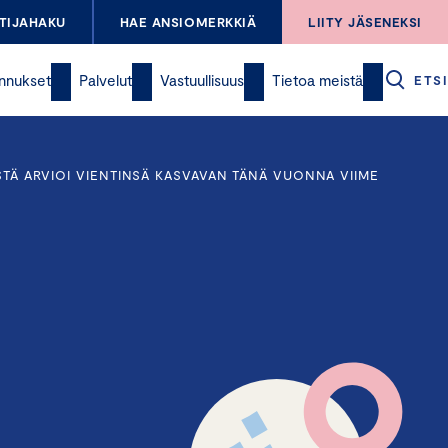
TIJAHAKU
HAE ANSIOMERKKIÄ
LIITY JÄSENEKSI
nnukset
Palvelut
Vastuullisuus
Tietoa meistä
ETSI
STÄ ARVIOI VIENTINSÄ KASVAVAN TÄNÄ VUONNA VIIME