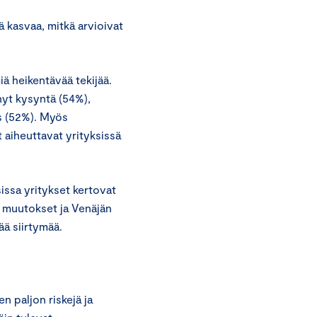
ä kasvaa, mitkä arvioivat
iä heikentävää tekijää.
nyt kysyntä (54%),
s (52%). Myös
 aiheuttavat yrityksissä
issa yritykset kertovat
n muutokset ja Venäjän
ä siirtymää.
n paljon riskejä ja