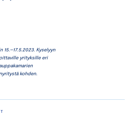
in 15.–17.5.2023. Kyselyyn
ittaville yrityksille eri
 kauppakamarien
enyritystä kohden.
UT