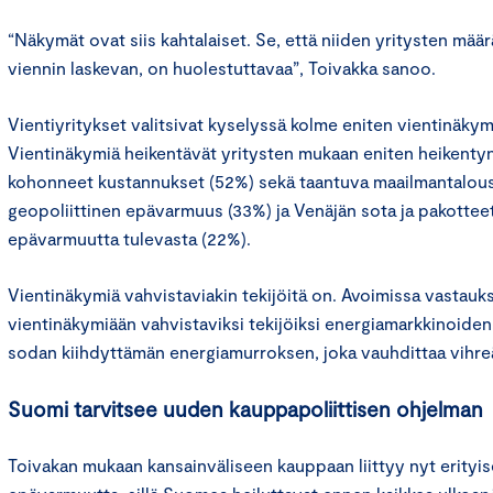
“Näkymät ovat siis kahtalaiset. Se, että niiden yritysten määr
viennin laskevan, on huolestuttavaa”, Toivakka sanoo.
Vientiyritykset valitsivat kyselyssä kolme eniten vientinäkym
Vientinäkymiä heikentävät yritysten mukaan eniten heikenty
kohonneet kustannukset (52%) sekä taantuva maailmantalou
geopoliittinen epävarmuus (33%) ja Venäjän sota ja pakotteet
epävarmuutta tulevasta (22%).
Vientinäkymiä vahvistaviakin tekijöitä on. Avoimissa vastauks
vientinäkymiään vahvistaviksi tekijöiksi energiamarkkinoide
sodan kiihdyttämän energiamurroksen, joka vauhdittaa vihreä
Suomi tarvitsee uuden kauppapoliittisen ohjelman
Toivakan mukaan kansainväliseen kauppaan liittyy nyt erityise