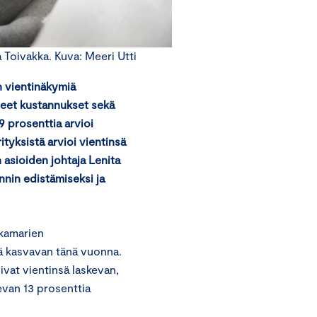
 Toivakka. Kuva: Meeri Utti
n vientinäkymiä
nneet kustannukset sekä
9 prosenttia arvioi
ityksistä arvioi vientinsä
asioiden johtaja Lenita
ennin edistämiseksi ja
akamarien
sä kasvavan tänä vuonna.
ivat vientinsä laskevan,
evan 13 prosenttia