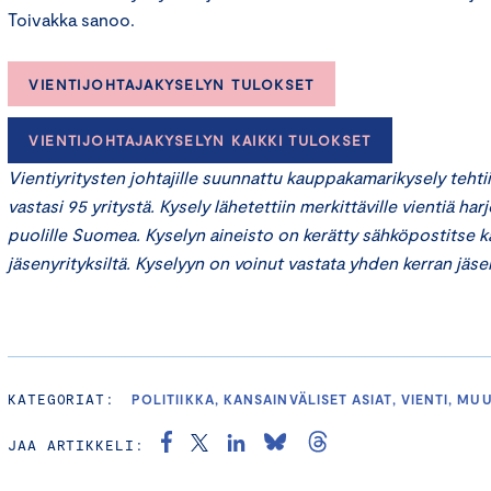
Toivakka sanoo.
VIENTIJOHTAJAKYSELYN TULOKSET
VIENTIJOHTAJAKYSELYN KAIKKI TULOKSET
Vientiyritysten johtajille suunnattu kauppakamarikysely tehti
vastasi 95 yritystä. Kysely lähetettiin merkittäville vientiä harjo
puolille Suomea. Kyselyn aineisto on kerätty sähköpostitse
jäsenyrityksiltä. Kyselyyn on voinut vastata yhden kerran jäs
KATEGORIAT:
POLITIIKKA, KANSAINVÄLISET ASIAT, VIENTI, MU
JAA ARTIKKELI: