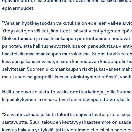
epävarmuutta, sillä Suomea heiluttavat ennen kaikkea ulkoap
epävarmuudet.
”Venäjän hyökkäyssodan vaikutuksia on edelleen vaikea arvioi
Yhdysvaltojen väliset jännitteet lisäävät vientiyritysten epä
Blokkiutuminen ja maailmankaupan pirstoutuminen nostavat k
painotan, että hallitusneuvotteluissa on paneuduttava vienti
haasteisiin maailmankaupan murroksessa. Suomi tarvitsee e
kasvuun ja kansainvälistymiseen kannustavan kauppapoliitti
selvitetään Suomen ulkomaankaupan riskit ja kasvaneet mah
muuttuneessa geopoliittisessa toimintaympäristössä”, vaatii
Hallitusneuvotteluista Toivakka odottaa keinoja, joilla Suom
kilpailukykyinen ja ennakoitava toimintaympäristö yrityksille.
“Se vaatii vakaata julkista taloutta, sujuvia luvitusprosessej
saatavuutta. Suuri talouden kestävyyshaasteemme on saada l
kasvua hakevia yrityksiä, jotta vientimme ei olisi niin harvojen