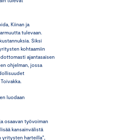
äin tulevat
da, Kiinan ja
varmuutta tulevaan.
ustannuksia. Siksi
yritysten kohtaamiin
hdottomasti ajantasaisen
sen ohjelman, jossa
dollisuudet
 Toivakka.
een luodaan
a ja osaavan työvoiman
isää kansainvälistä
 yritysten harteilla”,