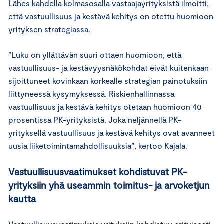
Lähes kahdella kolmasosalla vastaajayrityksistä ilmoitti,
että vastuullisuus ja kestävä kehitys on otettu huomioon
yrityksen strategiassa.
”Luku on yllättävän suuri ottaen huomioon, että
vastuullisuus- ja kestävyysnäkökohdat eivät kuitenkaan
sijoittuneet kovinkaan korkealle strategian painotuksiin
liittyneessä kysymyksessä. Riskienhallinnassa
vastuullisuus ja kestävä kehitys otetaan huomioon 40
prosentissa PK-yrityksistä. Joka neljännellä PK-
yrityksellä vastuullisuus ja kestävä kehitys ovat avanneet
uusia liiketoimintamahdollisuuksia”, kertoo Kajala.
Vastuullisuusvaatimukset kohdistuvat PK-
yrityksiin yhä useammin toimitus- ja arvoketjun
kautta