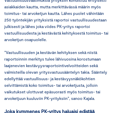
Vastuullisuusvaatimuksia yrityksiin kohdistuu erityisesti
asiakkaiden kautta, mutta merkittävässä määrin myös
toimitus- tai arvoketjun kautta. Lähes puolet vähintään
250 työntekijän yrityksistä raportoi vastuullisuudestaan
julkisesti ja lähes joka viides PK-yritys raportoi
vastuullisuudesta ja kestävästä kehityksestä toimitus- tai
arvoketjun osapuolelle.
”Vastuullisuuden ja kestävän kehityksen sekä niistä
raportoinnin merkitys tulee lähivuosina korostumaan
laajenevien kestävyysraportointivelvoitteiden sekä
valmisteilla olevan yritysvastuusääntelyn takia. Sääntely
edellyttää vastuullisuus- ja kestävyysnäkökohtien
selvittämistä koko toimitus- tai arvoketjusta, jolloin
vaikutukset ulottuvat epäsuorasti myös toimitus- tai
arvoketjuun kuuluviin PK-yrityksiin”, sanoo Kajala.
Joka kymmenes PK-yritys haluaisi edistää