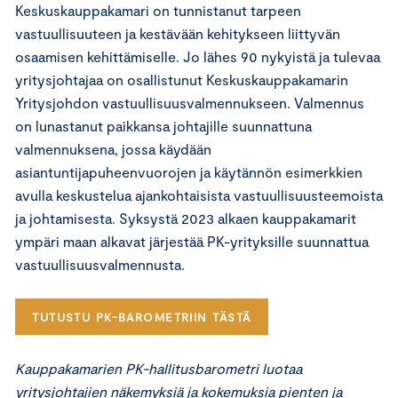
Keskuskauppakamari on tunnistanut tarpeen
vastuullisuuteen ja kestävään kehitykseen liittyvän
osaamisen kehittämiselle. Jo lähes 90 nykyistä ja tulevaa
yritysjohtajaa on osallistunut Keskuskauppakamarin
Yritysjohdon vastuullisuusvalmennukseen. Valmennus
on lunastanut paikkansa johtajille suunnattuna
valmennuksena, jossa käydään
asiantuntijapuheenvuorojen ja käytännön esimerkkien
avulla keskustelua ajankohtaisista vastuullisuusteemoista
ja johtamisesta. Syksystä 2023 alkaen kauppakamarit
ympäri maan alkavat järjestää PK-yrityksille suunnattua
vastuullisuusvalmennusta.
TUTUSTU PK-BAROMETRIIN TÄSTÄ
Kauppakamarien PK-hallitusbarometri luotaa
yritysjohtajien näkemyksiä ja kokemuksia pienten ja