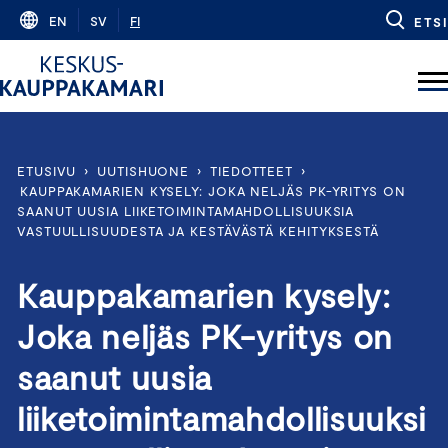
Skip
EN
SV
FI
ETSI
to
content
ETUSIVU
›
UUTISHUONE
›
TIEDOTTEET
›
KAUPPAKAMARIEN KYSELY: JOKA NELJÄS PK-YRITYS ON
SAANUT UUSIA LIIKETOIMINTAMAHDOLLISUUKSIA
VASTUULLISUUDESTA JA KESTÄVÄSTÄ KEHITYKSESTÄ
Kauppakamarien kysely:
Joka neljäs PK-yritys on
saanut uusia
liiketoimintamahdollisuuksi