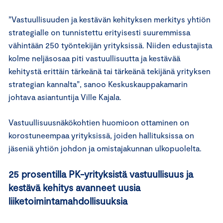
”Vastuullisuuden ja kestävän kehityksen merkitys yhtiön
strategialle on tunnistettu erityisesti suuremmissa
vähintään 250 työntekijän yrityksissä. Niiden edustajista
kolme neljäsosaa piti vastuullisuutta ja kestävää
kehitystä erittäin tärkeänä tai tärkeänä tekijänä yrityksen
strategian kannalta”, sanoo Keskuskauppakamarin
johtava asiantuntija Ville Kajala.
Vastuullisuusnäkökohtien huomioon ottaminen on
korostuneempaa yrityksissä, joiden hallituksissa on
jäseniä yhtiön johdon ja omistajakunnan ulkopuolelta.
25 prosentilla PK-yrityksistä vastuullisuus ja
kestävä kehitys avanneet uusia
liiketoimintamahdollisuuksia