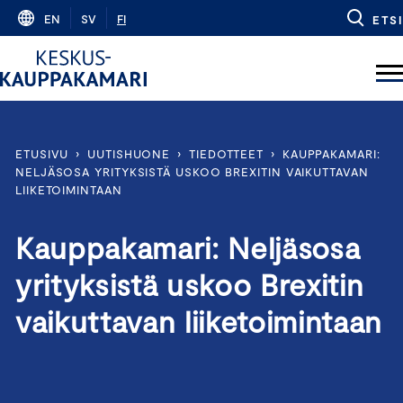
Skip
EN
SV
FI
ETSI
to
content
ETUSIVU
›
UUTISHUONE
›
TIEDOTTEET
›
KAUPPAKAMARI:
NELJÄSOSA YRITYKSISTÄ USKOO BREXITIN VAIKUTTAVAN
LIIKETOIMINTAAN
Kauppakamari: Neljäsosa
yrityksistä uskoo Brexitin
vaikuttavan liiketoimintaan