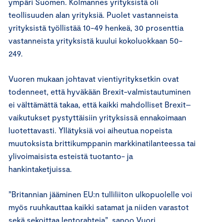
ympäri Suomen.
Kolmannes yrityksistä oli
teollisuuden alan yrityksiä.
Puolet vastanneista
yrityksistä työllistää 10-49 henkeä, 30 prosenttia
vastanneista yrityksistä kuului kokoluokkaan 50-
249.
Vuoren mukaan johtavat vientiyrityksetkin ovat
todenneet, että hyväkään Brexit-valmistautuminen
ei välttämättä takaa, että
kaikki
mahdollise
t
Brexit
–
vaikutukset
pystyttäisiin
yrityksissä
ennakoimaan
luotettavasti
.
Yllätyksiä voi aiheutua nopeista
muutoksista
britti
kumppanin markkinatilanteessa tai
ylivoimaisista esteistä tuotanto- ja
hankintaketjuissa.
”Britannian jääminen EU:n tulliliiton ulkopuolelle voi
myös ruuhkauttaa kaikki satamat ja niiden varastot
sekä sekoittaa lentorahteja”, sanoo Vuori.