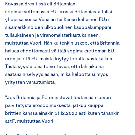
Kovassa Brexitissä eli Britannian
sopimuksettomassa EU-erossa
Britannias
ta
tulisi
yhdessä yössä Venäjän tai Kiinan kaltainen EU:n
sisämarkkinoiden ulkopuolinen kauppakumppani
tullauksineen
ja viranomaistarkastuksineen
,
muistuttaa
Vuori
. Hän
kuitenkin uskoo, että Britannia
haluaa ehdottomasti välttää sopimuksettoman EU-
eron ja
että EU-maista löytyy lopulta vastakaikua.
Tästä syystä olisi toivottavaa, että lähiaikoina
saataisiin selvyys asiaan, mikä helpottaisi myös
yritysten varautumista.
”
Jos Britannia ja EU onnistuvat löytämään sovun
päivitetystä erosopimuksesta, jatkuu kauppa
brittien kanssa ainakin 31.12.2020 asti kuten tähänkin
asti
”
, muistuttaa Vuori.