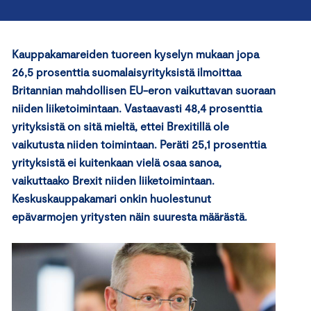
Kauppakamareiden tuoreen kyselyn mukaan jopa
26,5 prosenttia suomalaisyrityksistä ilmoittaa
Britannian mahdollisen EU-eron vaikuttavan suoraan
niiden liiketoimintaan.
Vastaavasti 48,4 prosenttia
yrityksistä
on
sitä mieltä, ettei Brexitillä ole
vaikutusta niiden toimintaan
.
Peräti 25,1 prosenttia
yrityksistä ei kuitenkaan vielä osaa sanoa,
vaikuttaako Brexit niiden liiketoimintaan.
Keskuskauppakamari onkin huolestunut
epävarmojen yritysten näin suuresta määrästä.