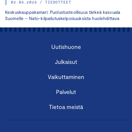
02.06.2026 / TIEDOTTEET
Keskuskauppakamari: Puolustusteollisuus tärkeä kasvuala
Suomelle – Nato-kilpailutuskelpoisuuksista huolehdittava
Uutishuone
Julkaisut
Vaikuttaminen
Palvelut
Tietoa meistä