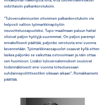
sidottaisiin palkankorotuksiin.
”Tuloveroalennusten sitominen palkankorotuksiin vie
helposti valtion työmarkkinapöytiin
neuvotteluosapuoleksi. Tupo-maailmaan paluun haitat
olisivat paljon hyötyjä suuremmat. On paljon parempi
ennakollisesti päättää, paljonko verotusta ensi vuonna
kevennetään. Työmarkkinaosapuolet osaavat kyllä sitten
laskea paljonko se vaikuttaa ostovoimaan ja näin ottaa
sen huomioon. Lisäksi tuloveroalennukset osuisivat
todennäköisesti ensi vuonna toteutuessaan
suhdannepoliittisestikin oikeaan aikaan”, Romakkaniemi
päättää.