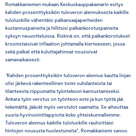
Romakkaniemen mukaan Keskuskauppakamarin esitys
kahden prosenttiyksikön tuloveron alennuksesta kaikille
tuloluokille vähentäisi palkansaajaperheiden
kustannuspaineita ja hillitsisi palkankorotuspaineita
syksyn neuvotteluissa. Riskinä on, että palkankorotukset
kroonistaisivat inflaation johtamalla kierteeseen, jossa
sekä palkat että kuluttajahinnat nousisivat
samanaikaisesti.
”
Kahden prosenttiyksikön tuloveron alennus kautta linjan
olisi järkevä rakenteellinen toimi suhdanteista tai
tilanteesta riippumatta työntekoon kannustamiseksi.
Ankara työn verotus on työnteon este ja kun työtä jää
tekemättä, jäävät myös verotulot saamatta. Se aiheuttaa
suuria hyvinvointitappioita koko yhteiskunnallemme.
Tuloveron alennus kaikille tuloluokille rauhoittaisi
hintojen noususta huolestuneita”, Romakkaniemi sanoo.