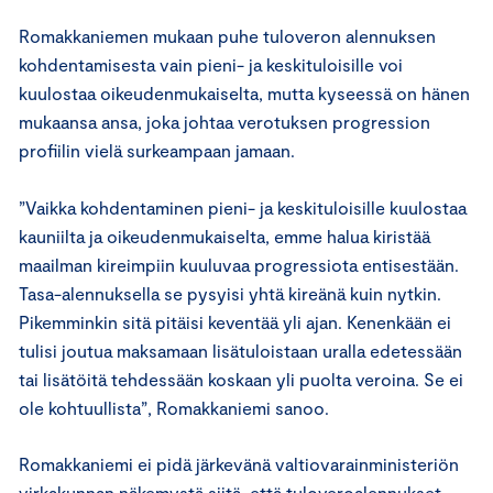
Romakkaniemen mukaan puhe tuloveron alennuksen
kohdentamisesta vain pieni- ja keskituloisille voi
kuulostaa oikeudenmukaiselta, mutta kyseessä on hänen
mukaansa ansa, joka johtaa verotuksen progression
profiilin vielä surkeampaan jamaan.
”Vaikka kohdentaminen pieni- ja keskituloisille kuulostaa
kauniilta ja oikeudenmukaiselta, emme halua kiristää
maailman kireimpiin kuuluvaa progressiota entisestään.
Tasa-alennuksella se pysyisi yhtä kireänä kuin nytkin.
Pikemminkin sitä pitäisi keventää yli ajan. Kenenkään ei
tulisi joutua maksamaan lisätuloistaan uralla edetessään
tai lisätöitä tehdessään koskaan yli puolta veroina. Se ei
ole kohtuullista”, Romakkaniemi sanoo.
Romakkaniemi ei pidä järkevänä valtiovarainministeriön
virkakunnan näkemystä siitä, että tuloveroalennukset