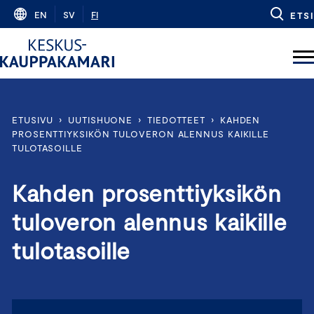
Skip
EN
SV
FI
ETSI
to
content
ETUSIVU
›
UUTISHUONE
›
TIEDOTTEET
›
KAHDEN
PROSENTTIYKSIKÖN TULOVERON ALENNUS KAIKILLE
TULOTASOILLE
Kahden prosenttiyksikön
tuloveron alennus kaikille
tulotasoille