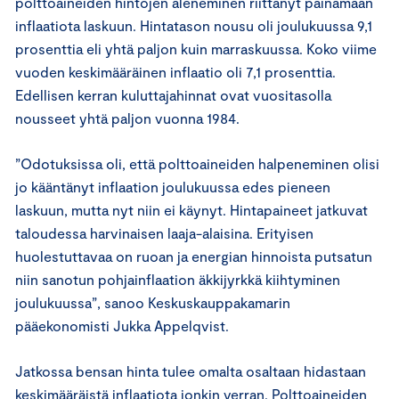
polttoaineiden hintojen aleneminen riittänyt painamaan
inflaatiota laskuun. Hintatason nousu oli joulukuussa 9,1
prosenttia eli yhtä paljon kuin marraskuussa. Koko viime
vuoden keskimääräinen inflaatio oli 7,1 prosenttia.
Edellisen kerran kuluttajahinnat ovat vuositasolla
nousseet yhtä paljon vuonna 1984.
”Odotuksissa oli, että polttoaineiden halpeneminen olisi
jo kääntänyt inflaation joulukuussa edes pieneen
laskuun, mutta nyt niin ei käynyt. Hintapaineet jatkuvat
taloudessa harvinaisen laaja-alaisina. Erityisen
huolestuttavaa on ruoan ja energian hinnoista putsatun
niin sanotun pohjainflaation äkkijyrkkä kiihtyminen
joulukuussa”, sanoo Keskuskauppakamarin
pääekonomisti Jukka Appelqvist.
Jatkossa bensan hinta tulee omalta osaltaan hidastaan
keskimääräistä inflaatiota jonkin verran. Polttoaineiden