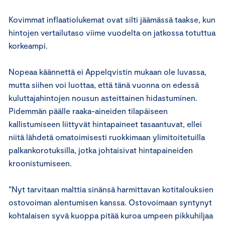
Kovimmat inflaatiolukemat ovat silti jäämässä taakse, kun
hintojen vertailutaso viime vuodelta on jatkossa totuttua
korkeampi.
Nopeaa käännettä ei Appelqvistin mukaan ole luvassa,
mutta siihen voi luottaa, että tänä vuonna on edessä
kuluttajahintojen nousun asteittainen hidastuminen.
Pidemmän päälle raaka-aineiden tilapäiseen
kallistumiseen liittyvät hintapaineet tasaantuvat, ellei
niitä lähdetä omatoimisesti ruokkimaan ylimitoitetuilla
palkankorotuksilla, jotka johtaisivat hintapaineiden
kroonistumiseen.
”Nyt tarvitaan malttia sinänsä harmittavan kotitalouksien
ostovoiman alentumisen kanssa. Ostovoimaan syntynyt
kohtalaisen syvä kuoppa pitää kuroa umpeen pikkuhiljaa