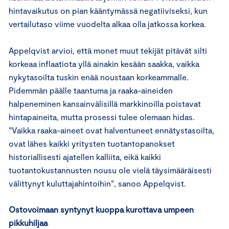
hintavaikutus on pian kääntymässä negatiiviseksi, kun
vertailutaso viime vuodelta alkaa olla jatkossa korkea.
Appelqvist arvioi, että monet muut tekijät pitävät silti
korkeaa inflaatiota yllä ainakin kesään saakka, vaikka
nykytasoilta tuskin enää noustaan korkeammalle.
Pidemmän päälle taantuma ja raaka-aineiden
halpeneminen kansainvälisillä markkinoilla poistavat
hintapaineita, mutta prosessi tulee olemaan hidas.
”Vaikka raaka-aineet ovat halventuneet ennätystasoilta,
ovat lähes kaikki yritysten tuotantopanokset
historiallisesti ajatellen kalliita, eikä kaikki
tuotantokustannusten nousu ole vielä täysimääräisesti
välittynyt kuluttajahintoihin”, sanoo Appelqvist.
Ostovoimaan syntynyt kuoppa kurottava umpeen
pikkuhiljaa