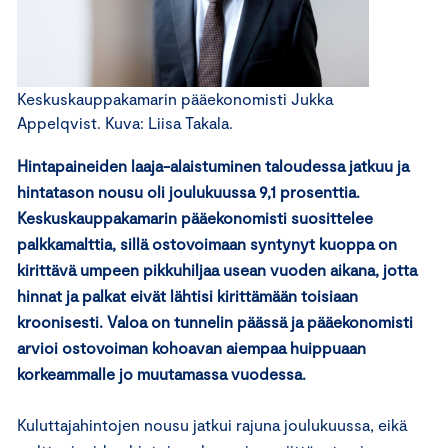
Keskuskauppakamarin pääekonomisti Jukka
Appelqvist. Kuva: Liisa Takala.
Hintapaineiden laaja-alaistuminen taloudessa jatkuu ja
hintatason nousu oli joulukuussa 9,1 prosenttia.
Keskuskauppakamarin pääekonomisti suosittelee
palkkamalttia, sillä ostovoimaan syntynyt kuoppa on
kirittävä umpeen pikkuhiljaa usean vuoden aikana, jotta
hinnat ja palkat eivät lähtisi kirittämään toisiaan
kroonisesti. Valoa on tunnelin päässä ja pääekonomisti
arvioi ostovoiman kohoavan aiempaa huippuaan
korkeammalle jo muutamassa vuodessa.
Kuluttajahintojen nousu jatkui rajuna joulukuussa, eikä