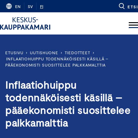
Skip
EN
SV
FI
ETSI
to
content
ETUSIVU
›
UUTISHUONE
›
TIEDOTTEET
›
INFLAATIOHUIPPU TODENNÄKÖISESTI KÄSILLÄ –
PÄÄEKONOMISTI SUOSITTELEE PALKKAMALTTIA
Inflaatiohuippu
todennäköisesti käsillä –
pääekonomisti suosittelee
palkkamalttia