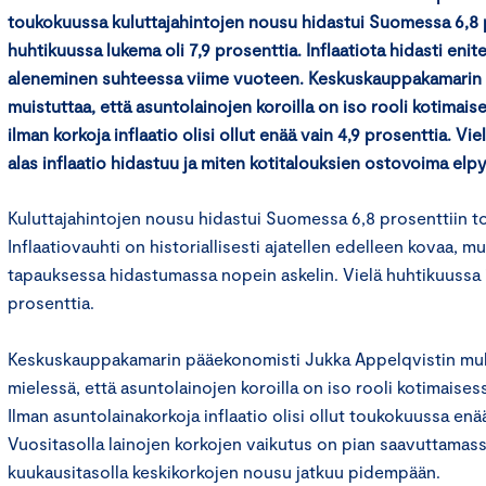
toukokuussa kuluttajahintojen nousu hidastui Suomessa 6,8 p
huhtikuussa lukema oli 7,9 prosenttia. Inflaatiota hidasti enit
aleneminen suhteessa viime vuoteen. Keskuskauppakamarin
muistuttaa, että asuntolainojen koroilla on iso rooli kotimaise
ilman korkoja inflaatio olisi ollut enää vain 4,9 prosenttia. Vi
alas inflaatio hidastuu ja miten kotitalouksien ostovoima elpy
Kuluttajahintojen nousu hidastui Suomessa 6,8 prosenttiin 
Inflaatiovauhti on historiallisesti ajatellen edelleen kovaa, mu
tapauksessa hidastumassa nopein askelin. Vielä huhtikuussa i
prosenttia.
Keskuskauppakamarin pääekonomisti Jukka Appelqvistin muk
mielessä, että asuntolainojen koroilla on iso rooli kotimaisess
Ilman asuntolainakorkoja inflaatio olisi ollut toukokuussa enä
Vuositasolla lainojen korkojen vaikutus on pian saavuttamas
kuukausitasolla keskikorkojen nousu jatkuu pidempään.