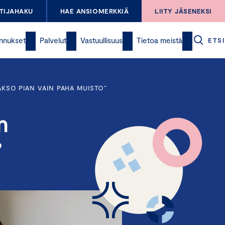
TIJAHAKU
HAE ANSIOMERKKIÄ
LIITY JÄSENEKSI
nnukset
Palvelut
Vastuullisuus
Tietoa meistä
ETSI
AKSO PIAN VAIN PAHA MUISTO”
n
”