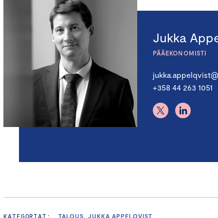
Jukka Appe
PÄÄEKONOMISTI
jukka.appelqvist@
+358 44 263 1051
KATEGORIAT:
TALOUS, JUKKA APPELQVIST