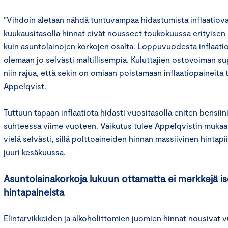
”Vihdoin aletaan nähdä tuntuvampaa hidastumista inflaatio
kuukausitasolla hinnat eivät nousseet toukokuussa erityisen
kuin asuntolainojen korkojen osalta. Loppuvuodesta inflaati
olemaan jo selvästi maltillisempia. Kuluttajien ostovoiman su
niin rajua, että sekin on omiaan poistamaan inflaatiopaineita
Appelqvist.
Tuttuun tapaan inflaatiota hidasti vuositasolla eniten bensii
suhteessa viime vuoteen. Vaikutus tulee Appelqvistin muka
vielä selvästi, sillä polttoaineiden hinnan massiivinen hintapi
juuri kesäkuussa.
Asuntolainakorkoja lukuun ottamatta ei merkkejä i
hintapaineista
Elintarvikkeiden ja alkoholittomien juomien hinnat nousivat vu