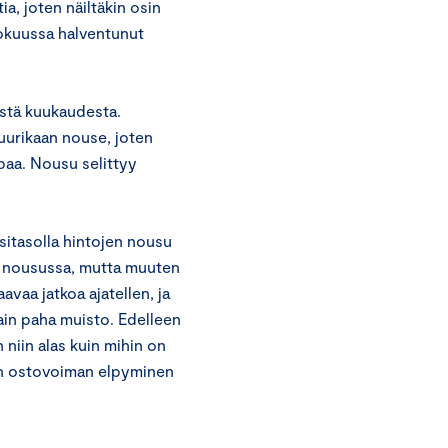
a, joten näiltäkin osin
kokuussa halventunut
estä kuukaudesta.
juurikaan nouse, joten
paa. Nousu selittyy
.
sitasolla hintojen nousu
en nousussa, mutta muuten
avaa jatkoa ajatellen, ja
vain paha muisto. Edelleen
n niin alas kuin mihin on
ien ostovoiman elpyminen