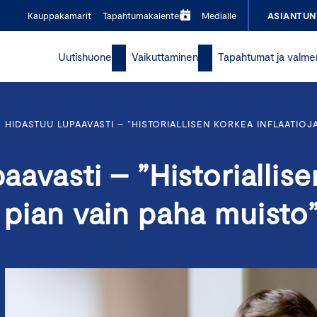
Kauppakamarit
Tapahtumakalenteri
Medialle
ASIANTUN
Uutishuone
Vaikuttaminen
Tapahtumat ja valme
O HIDASTUU LUPAAVASTI – ”HISTORIALLISEN KORKEA INFLAATIOJ
paavasti – ”Historiallise
o pian vain paha muisto