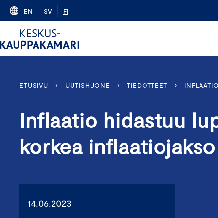
Skip
EN
SV
FI
to
content
ETUSIVU
›
UUTISHUONE
›
TIEDOTTEET
›
INFLAATI
Inflaatio hidastuu lu
korkea inflaatiojaks
14.06.2023