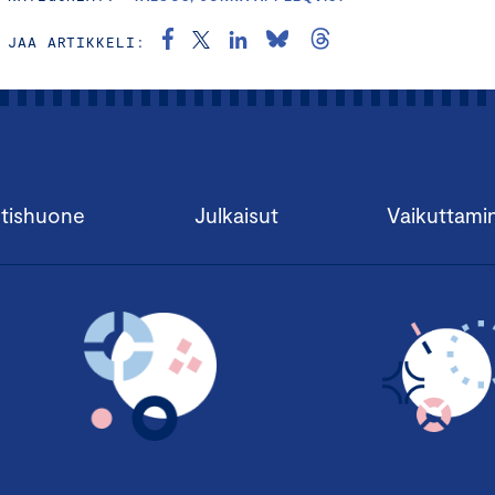
JAA ARTIKKELI:
tishuone
Julkaisut
Vaikuttami