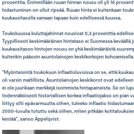
prosenttia. Enimmillään ruuan hinnan nousu oli yli 16 prosentti
hidastuminen on ollut ripeää. Ruuan hinta ei kuitenkaan tou
kuukausitasolla samaan tapaan kuin edellisessä kuussa.
Toukokuussa kuluttajahinnat nousivat 0,3 prosenttia edellis
Tyypillisesti keskimääräinen hintataso ei Suomessa keväällä 
kuukausitason hintojen nousu on yhä keskimääräistä suurem
kuitenkin pääosin asuntolainojen keskikorkojen kohoamisella
”Myönteisintä toukokuun inflaatioluvuissa on se, että kuukau
oli varsin maltillista. Asuntolainojen keskikorot ovat edelle
ei ole juurikaan merkkejä isommista hintapaineista. Se on lupa
todennäköisesti historiallisen korkea inflaatiojakso on pian 
liittyy silti epävarmuutta siihen, tuleeko inflaatio hidastumaa
2000-luvulla totuttu sekä siihen, miten pitkään kotitalouks
kestää”, sanoo Appelqvist.