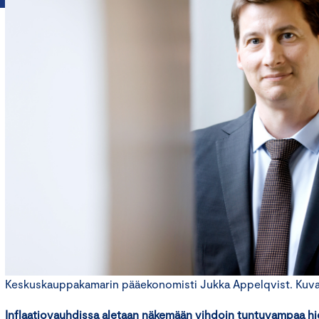
Keskuskauppakamarin pääekonomisti Jukka Appelqvist. Kuva: 
Inflaatiovauhdissa aletaan näkemään vihdoin tuntuvampaa hid