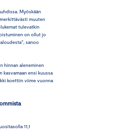
vauhdissa. Myöskään
 merkittävästi muuten
olukemat tulevatkin
pistuminen on ollut jo
 taloudesta”, sanoo
nin hinnan aleneminen
an kasvamaan ensi kuussa
ikki koettiin viime vuonna
sommista
ositasolla 11,1