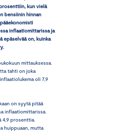
rosenttiin, kun vielä
en bensiinin hinnan
 pääekonomisti
ssa inflaatiomittarissa ja
elä epäselvää on, kuinka
y.
toukokuun mittauksessa.
tta tahti on joka
nflaatiolukema oli 7,9
aan on syytä pitää
a inflaatiomittarissa.
ä 4,9 prosenttia.
sa huippuaan, mutta