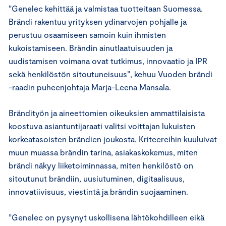
”Genelec kehittää ja valmistaa tuotteitaan Suomessa.
Brändi rakentuu yrityksen ydinarvojen pohjalle ja
perustuu osaamiseen samoin kuin ihmisten
kukoistamiseen. Brändin ainutlaatuisuuden ja
uudistamisen voimana ovat tutkimus, innovaatio ja IPR
sekä henkilöstön sitoutuneisuus”, kehuu Vuoden brändi
-raadin puheenjohtaja Marja-Leena Mansala.
Brändityön ja aineettomien oikeuksien ammattilaisista
koostuva asiantuntijaraati valitsi voittajan lukuisten
korkeatasoisten brändien joukosta. Kriteereihin kuuluivat
muun muassa brändin tarina, asiakaskokemus, miten
brändi näkyy liiketoiminnassa, miten henkilöstö on
sitoutunut brändiin, uusiutuminen, digitaalisuus,
innovatiivisuus, viestintä ja brändin suojaaminen.
”Genelec on pysynyt uskollisena lähtökohdilleen eikä