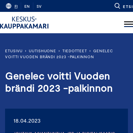
Skip
FI
EN
SV
ETSI
to
content
ETUSIVU
›
UUTISHUONE
›
TIEDOTTEET
›
GENELEC
VOITTI VUODEN BRÄNDI 2023 -PALKINNON
Genelec voitti Vuoden
brändi 2023 -palkinnon
18.04.2023