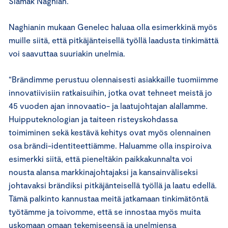
Siamäk Naghian.
Naghianin mukaan Genelec haluaa olla esimerkkinä myös
muille siitä, että pitkäjänteisellä työllä laadusta tinkimättä
voi saavuttaa suuriakin unelmia.
“Brändimme perustuu olennaisesti asiakkaille tuomiimme
innovatiivisiin ratkaisuihin, jotka ovat tehneet meistä jo
45 vuoden ajan innovaatio- ja laatujohtajan alallamme.
Huipputeknologian ja taiteen risteyskohdassa
toimiminen sekä kestävä kehitys ovat myös olennainen
osa brändi-identiteettiämme. Haluamme olla inspiroiva
esimerkki siitä, että pieneltäkin paikkakunnalta voi
nousta alansa markkinajohtajaksi ja kansainväliseksi
johtavaksi brändiksi pitkäjänteisellä työllä ja laatu edellä.
Tämä palkinto kannustaa meitä jatkamaan tinkimätöntä
työtämme ja toivomme, että se innostaa myös muita
uskomaan omaan tekemiseensä ja unelmiensa