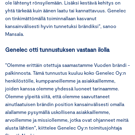
ole lähtenyt rönsyilemään. Lisäksi kestävä kehitys on
yhtä tärkeää kuin äänen laatu tai kannattavuus. Genelec
on tinkimättömällä toiminnallaan kasvanut
kansainvälisesti hyvin tunnetuksi brändiksi”, sanoo
Mansala.
Genelec otti tunnustuksen vastaan ilolla
”Olemme erittäin otettuja saamastamme Vuoden brändi -
palkinnosta. Tämä tunnustus kuuluu koko Genelec Oy:n
henkilöstölle, kumppaneillemme ja asiakkaillemme,
joiden kanssa olemme yhdessä luoneet tarinaamme.
Olemme ylpeitä siitä, että olemme saavuttaneet
ainutlaatuisen brändin position kansainvälisesti omalla
alallamme pysymällä uskollisena asiakkaillemme,
arvoillemme ja missiollemme, jotka ovat ohjanneet meitä
alusta lähtien”, kiittelee Genelec Oy:n toimitusjohtaja