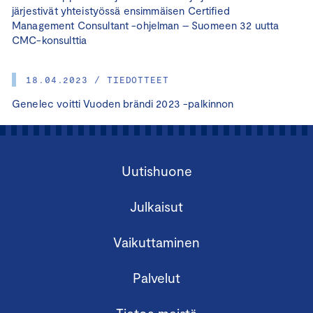
järjestivät yhteistyössä ensimmäisen Certified
Management Consultant -ohjelman – Suomeen 32 uutta
CMC-konsulttia
18.04.2023 / TIEDOTTEET
Genelec voitti Vuoden brändi 2023 -palkinnon
Uutishuone
Julkaisut
Vaikuttaminen
Palvelut