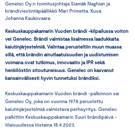
Genelec Oy:n toimitusjohtaja Siamäk Naghian ja
brändiviestintäpäällikkö Mari Primetta. Kuva:
Johanna Kaukovaara.
Keskuskauppakamarin Vuoden brändi -kilpailussa voiton
vei Genelec. Brändi valmistaa Iisalmessa laadukkaita
kaiutinjärjestelmiä. Valintaa perusteltiin muun muassa
sillä, että brändin ainutlaatuisuuden ja uudistumisen
voimana ovat tutkimus, innovaatio ja IPR sekä
henkilöstön sitoutuneisuus. Genelec on kasvanut
kansainvälisesti hyvin tunnetuksi brändiksi.
Keskuskauppakamarin Vuoden brändi -palkinnon sai
Genelec Oy, joka on vuonna 1978 perustettu
kaiutinjärjestelmiä valmistava perheyritys. Genelec
palkittiin Keskuskauppakamarin Suuri brändipäivä -
tilaisuudessa tiistaina 18.4.2023.