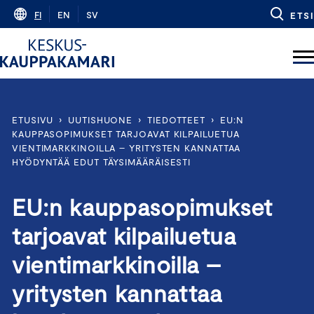
Skip
FI
EN
SV
ETSI
to
content
ETUSIVU
›
UUTISHUONE
›
TIEDOTTEET
›
EU:N
KAUPPASOPIMUKSET TARJOAVAT KILPAILUETUA
VIENTIMARKKINOILLA – YRITYSTEN KANNATTAA
HYÖDYNTÄÄ EDUT TÄYSIMÄÄRÄISESTI
EU:n kauppasopimukset
tarjoavat kilpailuetua
vientimarkkinoilla –
yritysten kannattaa