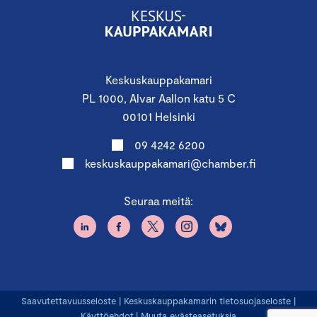
Keskuskauppakamari
PL 1000, Alvar Aallon katu 5 C
00101 Helsinki
09 4242 6200
keskuskauppakamari@chamber.fi
Seuraa meitä:
Saavutettavuusseloste
|
Keskuskauppakamarin tietosuojaseloste
|
Käyttöehdot
|
Muuta evästeasetuksia