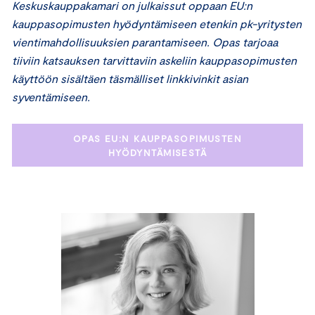
Keskuskauppakamari on julkaissut oppaan EU:n
kauppasopimusten hyödyntämiseen etenkin pk-yritysten
vientimahdollisuuksien parantamiseen. Opas tarjoaa
tiiviin katsauksen tarvittaviin askeliin kauppasopimusten
käyttöön sisältäen täsmälliset linkkivinkit asian
syventämiseen.
OPAS EU:N KAUPPASOPIMUSTEN
HYÖDYNTÄMISESTÄ