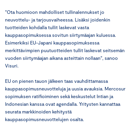
”Ota huomioon mahdolliset tullinalennukset jo
neuvottelu- ja tarjousvaiheessa. Lisäksi joidenkin
tuotteiden kohdalla tullit laskevat vasta
kauppasopimuksessa sovitun siirtymäajan kuluessa.
Esimerkiksi EU-Japani kauppasopimuksessa
merkittävimpien puutuotteiden tullit laskevat seitsemän
vuoden siirtymäajan aikana asteittain nollaan”, sanoo
Visuri.
EU on pienen tauon jälkeen taas vauhdittamassa
kauppasopimusneuvotteluja ja uusia avauksia. Mercosur
sopimuksen ratifioiminen sekä keskustelut Intian ja
Indonesian kanssa ovat agendalla. Yritysten kannattaa
seurata markkinoiden kehitystä
kauppasopimusneuvottelujen osalta.