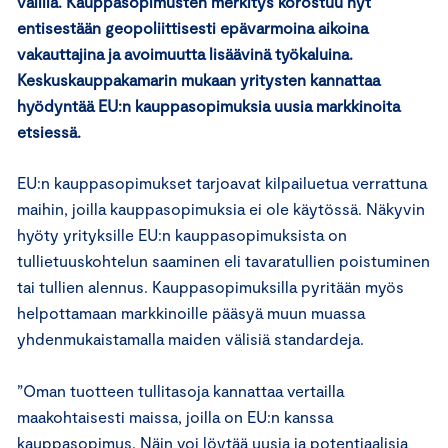
välillä. Kauppasopimusten merkitys korostuu nyt
entisestään geopoliittisesti epävarmoina aikoina
vakauttajina ja avoimuutta lisäävinä työkaluina.
Keskuskauppakamarin mukaan yritysten kannattaa
hyödyntää EU:n kauppasopimuksia uusia markkinoita
etsiessä.
EU:n kauppasopimukset tarjoavat kilpailuetua verrattuna
maihin, joilla kauppasopimuksia ei ole käytössä. Näkyvin
hyöty yrityksille EU:n kauppasopimuksista on
tullietuuskohtelun saaminen eli tavaratullien poistuminen
tai tullien alennus. Kauppasopimuksilla pyritään myös
helpottamaan markkinoille pääsyä muun muassa
yhdenmukaistamalla maiden välisiä standardeja.
”Oman tuotteen tullitasoja kannattaa vertailla
maakohtaisesti maissa, joilla on EU:n kanssa
kauppasopimus. Näin voi löytää uusia ja potentiaalisia