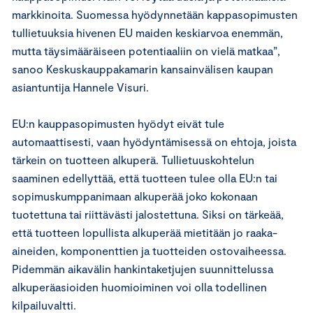
markkinoita. Suomessa hyödynnetään kappasopimusten
tullietuuksia hivenen EU maiden keskiarvoa enemmän,
mutta täysimääräiseen potentiaaliin on vielä matkaa”,
sanoo Keskuskauppakamarin kansainvälisen kaupan
asiantuntija Hannele Visuri.
EU:n kauppasopimusten hyödyt eivät tule
automaattisesti, vaan hyödyntämisessä on ehtoja, joista
tärkein on tuotteen alkuperä. Tullietuuskohtelun
saaminen edellyttää, että tuotteen tulee olla EU:n tai
sopimuskumppanimaan alkuperää joko kokonaan
tuotettuna tai riittävästi jalostettuna. Siksi on tärkeää,
että tuotteen lopullista alkuperää mietitään jo raaka-
aineiden, komponenttien ja tuotteiden ostovaiheessa.
Pidemmän aikavälin hankintaketjujen suunnittelussa
alkuperäasioiden huomioiminen voi olla todellinen
kilpailuvaltti.