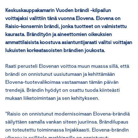
Keskuskauppakamarin Vuoden brändi -kilpailun
voittajaksi valittiin tänä vuonna Elovena. Elovena on
Raisio-konsernin brändi, jonka tuotteet on valmistettu
kaurasta. Brändityön ja aineettomien oikeuksien
ammattilaisista koostuva asiantuntijaraati valitsi voittajan
lukuisten korkeatasoisten brändien joukosta.
Raati perusteli Elovenan voittoa muun muassa sillä, että
brändi on onnistunut uusiutumaan ja kehittämään
Elovena-tuotevalikoimaa vastaamaan tämän päivän
trendejä. Brändin hyödyt on osattu tuoda kiinteästi
mukaan liiketoimintaan ja sen kehitykseen.
”Raisio on onnistunut modernisoimaan Elovena-brändiä
säilyttäen samalla vankan siteen juuriinsa. Brändilupaus
on toteutettu toiminnassa linjakkaasti. Elovena-brändin
ulkoasu ja esilläolo markkinoilla on onnistunut: