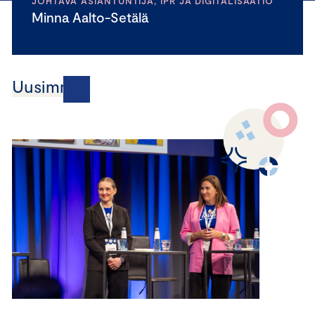
JOHTAVA ASIANTUNTIJA, IPR JA DIGITALISAATIO
Minna Aalto-Setälä
Uusimmat