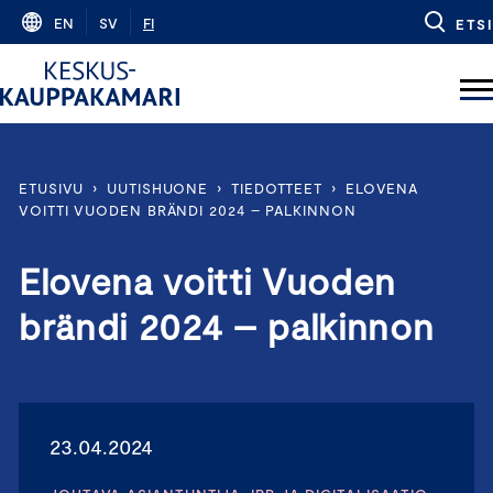
Skip
EN
SV
FI
ETSI
to
content
ETUSIVU
›
UUTISHUONE
›
TIEDOTTEET
›
ELOVENA
VOITTI VUODEN BRÄNDI 2024 – PALKINNON
Elovena voitti Vuoden
brändi 2024 – palkinnon
23.04.2024