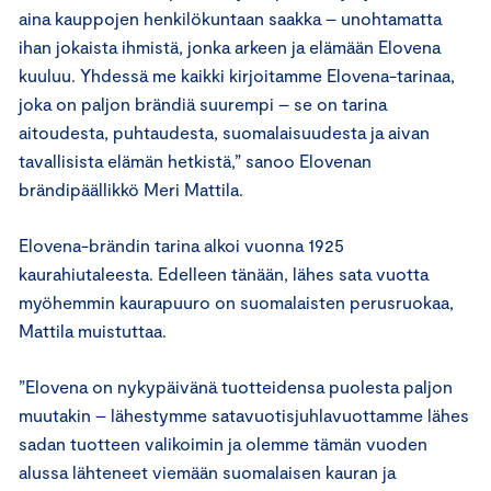
aina kauppojen henkilökuntaan saakka – unohtamatta
ihan jokaista ihmistä, jonka arkeen ja elämään Elovena
kuuluu. Yhdessä me kaikki kirjoitamme Elovena-tarinaa,
joka on paljon brändiä suurempi – se on tarina
aitoudesta, puhtaudesta, suomalaisuudesta ja aivan
tavallisista elämän hetkistä,” sanoo Elovenan
brändipäällikkö Meri Mattila.
Elovena-brändin tarina alkoi vuonna 1925
kaurahiutaleesta. Edelleen tänään, lähes sata vuotta
myöhemmin kaurapuuro on suomalaisten perusruokaa,
Mattila muistuttaa.
”Elovena on nykypäivänä tuotteidensa puolesta paljon
muutakin – lähestymme satavuotisjuhlavuottamme lähes
sadan tuotteen valikoimin ja olemme tämän vuoden
alussa lähteneet viemään suomalaisen kauran ja