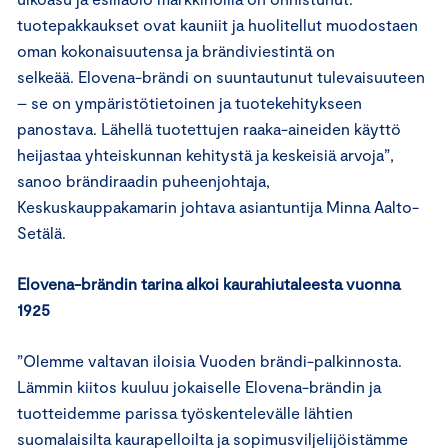
tuotepakkaukset ovat kauniit ja huolitellut muodostaen
oman kokonaisuutensa ja brändiviestintä on
selkeää. Elovena-brändi on suuntautunut tulevaisuuteen
– se on ympäristötietoinen ja tuotekehitykseen
panostava. Lähellä tuotettujen raaka-aineiden käyttö
heijastaa yhteiskunnan kehitystä ja keskeisiä arvoja”,
sanoo brändiraadin puheenjohtaja,
Keskuskauppakamarin johtava asiantuntija Minna Aalto-
Setälä.
Elovena-brändin tarina alkoi kaurahiutaleesta vuonna
1925
”Olemme valtavan iloisia Vuoden brändi-palkinnosta.
Lämmin kiitos kuuluu jokaiselle Elovena-brändin ja
tuotteidemme parissa työskentelevälle lähtien
suomalaisilta kaurapelloilta ja sopimusviljelijöistämme