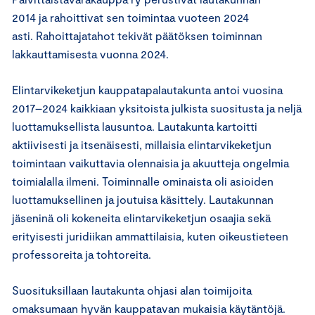
2014 ja rahoittivat sen toimintaa vuoteen 2024
asti. Rahoittajatahot tekivät päätöksen toiminnan
lakkauttamisesta vuonna 2024.
Elintarvikeketjun kauppatapalautakunta antoi vuosina
2017–2024 kaikkiaan yksitoista julkista suositusta ja neljä
luottamuksellista lausuntoa. Lautakunta kartoitti
aktiivisesti ja itsenäisesti, millaisia elintarvikeketjun
toimintaan vaikuttavia olennaisia ja akuutteja ongelmia
toimialalla ilmeni. Toiminnalle ominaista oli asioiden
luottamuksellinen ja joutuisa käsittely. Lautakunnan
jäseninä oli kokeneita elintarvikeketjun osaajia sekä
erityisesti juridiikan ammattilaisia, kuten oikeustieteen
professoreita ja tohtoreita.
Suosituksillaan lautakunta ohjasi alan toimijoita
omaksumaan hyvän kauppatavan mukaisia käytäntöjä.