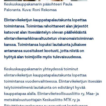
Keskuskauppakamarin pääsihteeri Paula
Paloranta. Kuva: Roni Rekomaa
Elintarvikeketjun kauppatapalautakunta lopettaa
toimintansa. Toimintaa rahoittaneet alan järjestöt
katsovat alan itsesääntelyn olevan päällekkäistä
elintarvikemarkkinavaltuutetun viranomaistoiminnan
kanssa. Toimintansa lopuksi lautakunta julkaisee
antamansa suositukset kootusti, jotta niistä on
hyötyä alan toimijoille myös tulevaisuudessa.
Keskuskauppakamarin yhteydessä toiminut
elintarvikeketjun kauppatapalautakunta lopettaa
toimintansa vuodenvaihteessa. Elintarvikeketjun itsesään
telytoimielimenä lautakunta on edistänyt hyvää
kauppatapaa alalla. Elintarviketeollisuusliitto ry, Maa- ja
metsätaloustuottajain Keskusliitto MTK ry ja
Päivittäistavarakauppa ry perustivat lautakunnan