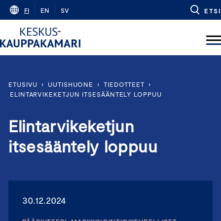
Skip
FI
EN
SV
ETSI
to
content
ETUSIVU
›
UUTISHUONE
›
TIEDOTTEET
›
ELINTARVIKEKETJUN ITSESÄÄNTELY LOPPUU
Elintarvikeketjun
itsesääntely loppuu
30.12.2024