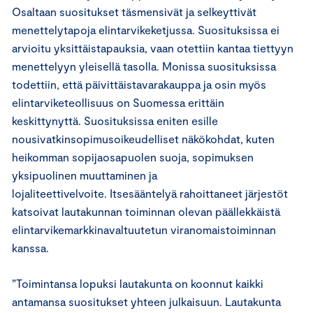
Osaltaan suositukset täsmensivät ja selkeyttivät
menettelytapoja elintarvikeketjussa. Suosituksissa ei
arvioitu yksittäistapauksia, vaan otettiin kantaa tiettyyn
menettelyyn yleisellä tasolla. Monissa suosituksissa
todettiin, että päivittäistavarakauppa ja osin myös
elintarviketeollisuus on Suomessa erittäin
keskittynyttä. Suosituksissa eniten esille
nousivatkinsopimusoikeudelliset näkökohdat, kuten
heikomman sopijaosapuolen suoja, sopimuksen
yksipuolinen muuttaminen ja
lojaliteettivelvoite. Itsesääntelyä rahoittaneet järjestöt
katsoivat lautakunnan toiminnan olevan päällekkäistä
elintarvikemarkkinavaltuutetun viranomaistoiminnan
kanssa.
”Toimintansa lopuksi lautakunta on koonnut kaikki
antamansa suositukset yhteen julkaisuun. Lautakunta