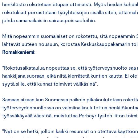
henkilöstö rokotetaan etupainotteisesti. Myös heidän kohdall
rokotukset porrastetaan työyhteisöjen sisällä siten, että mahd
johda samanaikaisiin sairauspoissaoloihin.
Mitä nopeammin suomalaiset on rokotettu, sitä nopeammin S
lähtevät uuteen nousuun, korostaa Keskuskauppakamarin toi
Romakkaniemi
:
”Rokotusaikataulua nopeuttaa se, että työterveyshuolto saa r
hankkijana suoraan, eikä niitä kierrätetä kuntien kautta. Ei ole
syytä sille, että kunnat toimivat välikäsinä”.
Samaan aikaan kun Suomessa paikoin pikakoulutetaan rokotta
työterveydenhuollossa on valmiina koulutettua henkilökunt
työssäkäyvää väestöä, muistuttaa Perheyritysten liiton toim
”Nyt on se hetki, jolloin kaikki resurssit on otettava käyttö