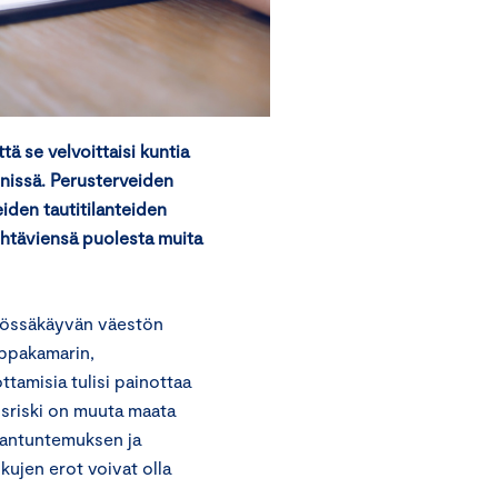
tä se velvoittaisi kuntia
nissä. Perusterveiden
iden tautitilanteiden
tehtäviensä puolesta muita
yössäkäyvän väestön
uppakamarin,
tamisia tulisi painottaa
isriski on muuta maata
siantuntemuksen ja
kujen erot voivat olla