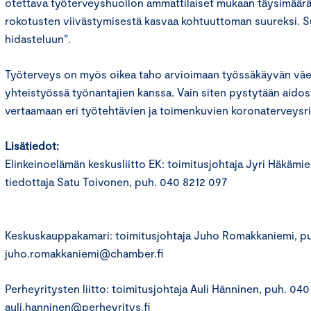
otettava työterveyshuollon ammattilaiset mukaan täysimääräi
rokotusten viivästymisestä kasvaa kohtuuttoman suureksi. Su
hidasteluun”.
Työterveys on myös oikea taho arvioimaan työssäkäyvän väes
yhteistyössä työnantajien kanssa. Vain siten pystytään aidos
vertaamaan eri työtehtävien ja toimenkuvien koronaterveysri
Lisätiedot:
Elinkeinoelämän keskusliitto EK: toimitusjohtaja Jyri Häkäm
tiedottaja Satu Toivonen, puh. 040 8212 097
Keskuskauppakamari: toimitusjohtaja Juho Romakkaniemi, p
juho.romakkaniemi@chamber.fi
Perheyritysten liitto: toimitusjohtaja Auli Hänninen, puh. 040
auli.hanninen@perheyritys.fi