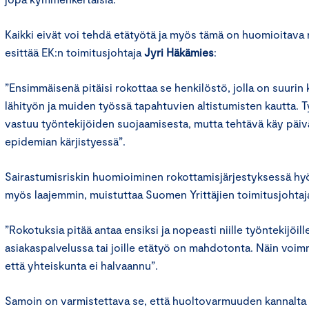
Kaikki eivät voi tehdä etätyötä ja myös tämä on huomioitava 
esittää EK:n toimitusjohtaja
Jyri Häkämies
:
”Ensimmäisenä pitäisi rokottaa se henkilöstö, jolla on suurin 
lähityön ja muiden työssä tapahtuvien altistumisten kautta. Ty
vastuu työntekijöiden suojaamisesta, mutta tehtävä käy päiv
epidemian kärjistyessä”.
Sairastumisriskin huomioiminen rokottamisjärjestyksessä hy
myös laajemmin, muistuttaa Suomen Yrittäjien toimitusjohta
”Rokotuksia pitää antaa ensiksi ja nopeasti niille työntekijöille 
asiakaspalvelussa tai joille etätyö on mahdotonta. Näin voimm
että yhteiskunta ei halvaannu”.
Samoin on varmistettava se, että huoltovarmuuden kannalta k