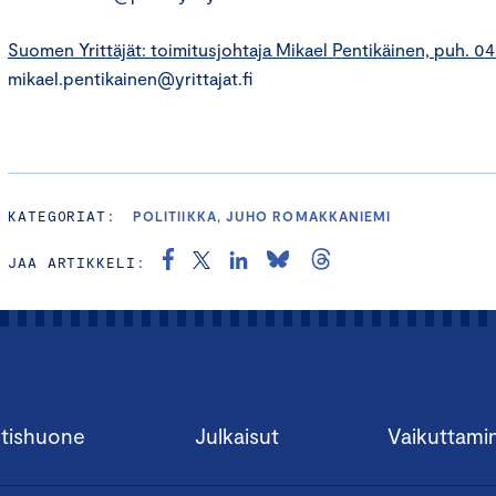
Suomen Yrittäjät: toimitusjohtaja Mikael Pentikäinen, puh. 0
mikael.pentikainen@yrittajat.fi
KATEGORIAT:
POLITIIKKA, JUHO ROMAKKANIEMI
JAA ARTIKKELI:
tishuone
Julkaisut
Vaikuttami