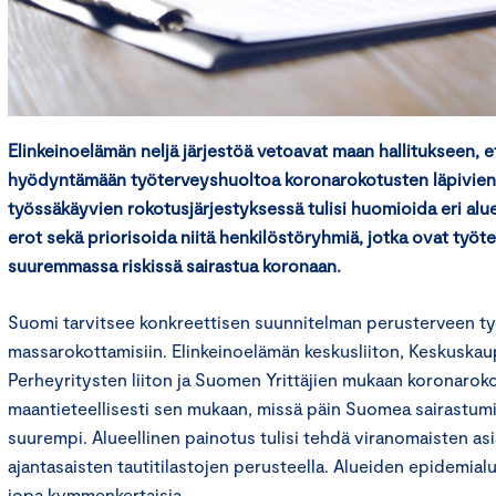
Elinkeinoelämän neljä järjestöä vetoavat maan hallitukseen, et
hyödyntämään työterveyshuoltoa koronarokotusten läpivien
työssäkäyvien rokotusjärjestyksessä tulisi huomioida eri alue
erot sekä priorisoida niitä henkilöstöryhmiä, jotka ovat työ
suuremmassa riskissä sairastua koronaan.
Suomi tarvitsee konkreettisen suunnitelman perusterveen t
massarokottamisiin. Elinkeinoelämän keskusliiton, Keskuska
Perheyritysten liiton ja Suomen Yrittäjien mukaan koronarokot
maantieteellisesti sen mukaan, missä päin Suomea sairastum
suurempi. Alueellinen painotus tulisi tehdä viranomaisten a
ajantasaisten tautitilastojen perusteella. Alueiden epidemialu
jopa kymmenkertaisia.