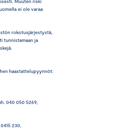
sesti. Muuten riski
omella ei ole varaa
tön rokotusjärjestystä,
ti tunnistamaan ja
skejä.
iehen haastattelupyynnöt:
uh. 040 050 5269,
 0415 230,