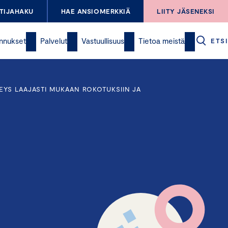
TIJAHAKU
HAE ANSIOMERKKIÄ
LIITY JÄSENEKSI
nnukset
Palvelut
Vastuullisuus
Tietoa meistä
ETSI
EYS LAAJASTI MUKAAN ROKOTUKSIIN JA
o