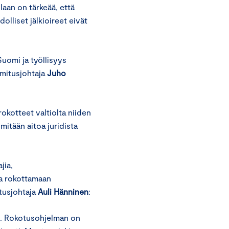
aan on tärkeää, että
olliset jälkioireet eivät
uomi ja työllisyys
mitusjohtaja
Juho
okotteet valtiolta niiden
 mitään aitoa juridista
jia,
aa rokottamaan
itusjohtaja
Auli Hänninen
:
ön. Rokotusohjelman on