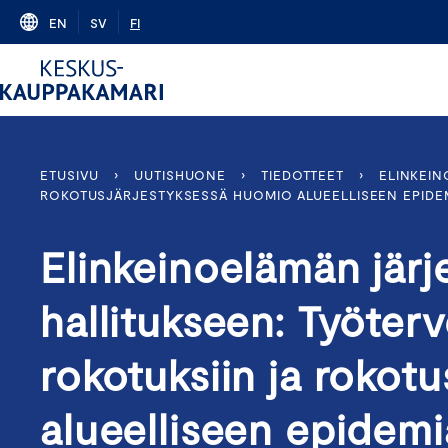
Skip
EN
SV
FI
to
content
ETUSIVU
›
UUTISHUONE
›
TIEDOTTEET
›
ELINKEIN
ROKOTUSJÄRJESTYKSESSÄ HUOMIO ALUEELLISEEN EPIDE
Elinkeinoelämän järj
hallitukseen: Työter
rokotuksiin ja rokot
alueelliseen epidemi