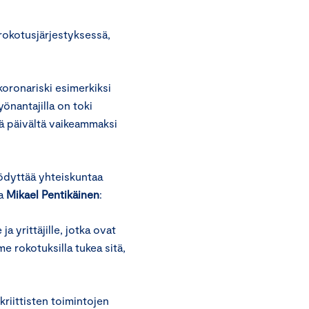
rokotusjärjestyksessä,
koronariski esimerkiksi
önantajilla on toki
ä päivältä vaikeammaksi
ödyttää yhteiskuntaa
ja
Mikael Pentikäinen
:
ja yrittäjille, jotka ovat
e rokotuksilla tukea sitä,
riittisten toimintojen