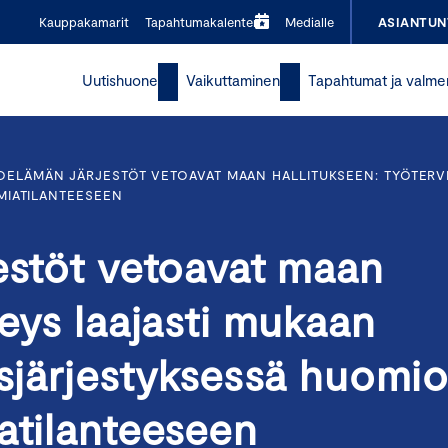
Kauppakamarit
Tapahtumakalenteri
Medialle
ASIANTUN
Uutishuone
Vaikuttaminen
Tapahtumat ja valme
OELÄMÄN JÄRJESTÖT VETOAVAT MAAN HALLITUKSEEN: TYÖTERV
MIATILANTEESEEN
estöt vetoavat maan
veys laajasti mukaan
usjärjestyksessä huomi
atilanteeseen