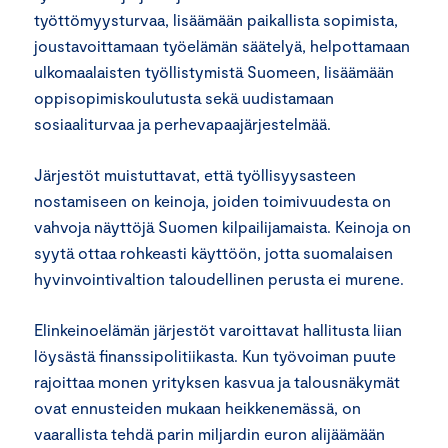
työttömyysturvaa, lisäämään paikallista sopimista,
joustavoittamaan työelämän säätelyä, helpottamaan
ulkomaalaisten työllistymistä Suomeen, lisäämään
oppisopimiskoulutusta sekä uudistamaan
sosiaaliturvaa ja perhevapaajärjestelmää.
Järjestöt muistuttavat, että työllisyysasteen
nostamiseen on keinoja, joiden toimivuudesta on
vahvoja näyttöjä Suomen kilpailijamaista. Keinoja on
syytä ottaa rohkeasti käyttöön, jotta suomalaisen
hyvinvointivaltion taloudellinen perusta ei murene.
Elinkeinoelämän järjestöt varoittavat hallitusta liian
löysästä finanssipolitiikasta. Kun työvoiman puute
rajoittaa monen yrityksen kasvua ja talousnäkymät
ovat ennusteiden mukaan heikkenemässä, on
vaarallista tehdä parin miljardin euron alijäämään