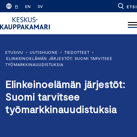
Skip
FI
EN
SV
ETSI
to
content
ETUSIVU
›
UUTISHUONE
›
TIEDOTTEET
›
ELINKEINOELÄMÄN JÄRJESTÖT: SUOMI TARVITSEE
TYÖMARKKINAUUDISTUKSIA
Elinkeinoelämän järjestöt:
Suomi tarvitsee
työmarkkinauudistuksia