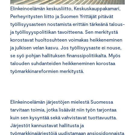
Elinkeinoelämän keskusliitto, Keskuskauppakamari,
Perheyritysten liitto ja Suomen Yrittäjät pitävät
työllisyysasteen nostamista erittäin tärkeänä talous-
ja työllisyyspolitiikan tavoitteena. Sen merkitystä
korostavat huoltosuhteen voimakas heikkeneminen
ja julkisen velan kasvu. Jos työllisyysaste ei nouse,
se syö pohjan hallituksen finanssipolitiikalta. Myös
talouden suhdanteiden heikkeneminen korostaa
työmarkkinareformien merkitystä.
Elinkeinoelämän järjestöjen mielestä Suomessa
tarvitaan toimia, jotka lisäävät niin työn tarjontaa
kuin sen kysyntää sekä vahvistavat tuottavuutta.
Järjestöt kannustavat hallitusta ja
työmarkkinajärjestöjä uudistamaan ansiosidonnaista