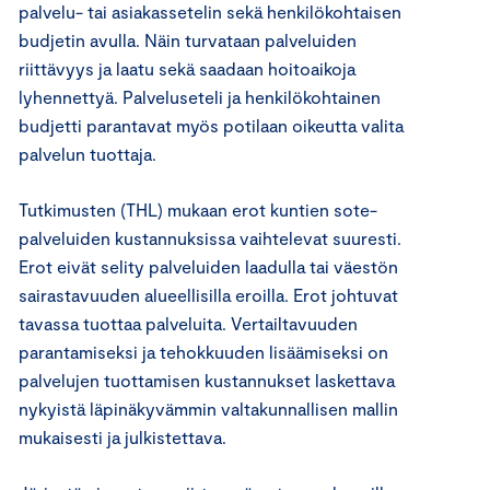
palvelu- tai asiakassetelin sekä henkilökohtaisen
budjetin avulla. Näin turvataan palveluiden
riittävyys ja laatu sekä saadaan hoitoaikoja
lyhennettyä. Palveluseteli ja henkilökohtainen
budjetti parantavat myös potilaan oikeutta valita
palvelun tuottaja.
Tutkimusten (THL) mukaan erot kuntien sote-
palveluiden kustannuksissa vaihtelevat suuresti.
Erot eivät selity palveluiden laadulla tai väestön
sairastavuuden alueellisilla eroilla. Erot johtuvat
tavassa tuottaa palveluita. Vertailtavuuden
parantamiseksi ja tehokkuuden lisäämiseksi on
palvelujen tuottamisen kustannukset laskettava
nykyistä läpinäkyvämmin valtakunnallisen mallin
mukaisesti ja julkistettava.