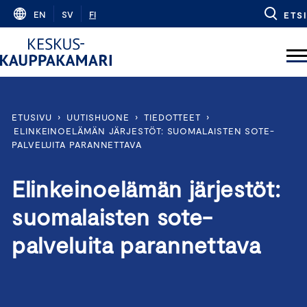
Skip
EN
SV
FI
ETSI
to
content
ETUSIVU
›
UUTISHUONE
›
TIEDOTTEET
›
ELINKEINOELÄMÄN JÄRJESTÖT: SUOMALAISTEN SOTE-
PALVELUITA PARANNETTAVA
Elinkeinoelämän järjestöt:
suomalaisten sote-
palveluita parannettava