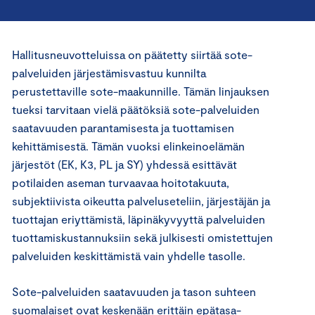
Hallitusneuvotteluissa on päätetty siirtää sote-
palveluiden järjestämisvastuu kunnilta
perustettaville sote-maakunnille. Tämän linjauksen
tueksi tarvitaan vielä päätöksiä sote-palveluiden
saatavuuden parantamisesta ja tuottamisen
kehittämisestä. Tämän vuoksi elinkeinoelämän
järjestöt (EK, K3, PL ja SY) yhdessä esittävät
potilaiden aseman turvaavaa hoitotakuuta,
subjektiivista oikeutta palveluseteliin, järjestäjän ja
tuottajan eriyttämistä, läpinäkyvyyttä palveluiden
tuottamiskustannuksiin sekä julkisesti omistettujen
palveluiden keskittämistä vain yhdelle tasolle.
Sote-palveluiden saatavuuden ja tason suhteen
suomalaiset ovat keskenään erittäin epätasa-