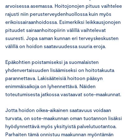
arvoisessa asemassa. Hoitojonojen pituus vaihtelee
rajusti niin perusterveydenhuollossa kuin myös
erikoissairaanhoidossa. Esimerkiksi leikkausjonojen
pituudet sairaanhoitopiirin välillä vaihtelevat
suuresti. Jopa saman kunnan eri terveyskeskusten
välillä on hoidon saatavuudessa suuria eroja.
Epäkohtien poistamiseksi ja suomalaisten
yhdenvertaisuuden lisäämiseksi on hoitotakuuta
parannettava. Lakisääteisiä hoitoon pääsyn
enimmäisaikoja on lyhennettävä. Näiden
toteutumisesta jatkossa vastaavat sote-maakunnat.
Jotta hoidon oikea-aikainen saatavuus voidaan
turvata, on sote-maakunnan oman tuotannon lisäksi
hyödynnettävä myös yksityistä palvelutuotantoa.
Parhaiten tämä onnistuu maakunnan myöntämän