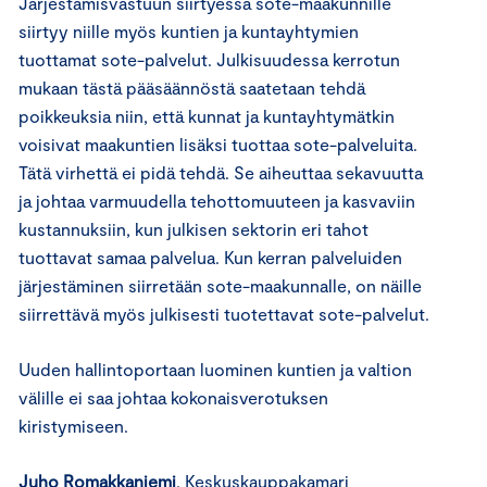
Järjestämisvastuun siirtyessä sote-maakunnille
siirtyy niille myös kuntien ja kuntayhtymien
tuottamat sote-palvelut. Julkisuudessa kerrotun
mukaan tästä pääsäännöstä saatetaan tehdä
poikkeuksia niin, että kunnat ja kuntayhtymätkin
voisivat maakuntien lisäksi tuottaa sote-palveluita.
Tätä virhettä ei pidä tehdä. Se aiheuttaa sekavuutta
ja johtaa varmuudella tehottomuuteen ja kasvaviin
kustannuksiin, kun julkisen sektorin eri tahot
tuottavat samaa palvelua. Kun kerran palveluiden
järjestäminen siirretään sote-maakunnalle, on näille
siirrettävä myös julkisesti tuotettavat sote-palvelut.
Uuden hallintoportaan luominen kuntien ja valtion
välille ei saa johtaa kokonaisverotuksen
kiristymiseen.
Juho Romakkaniemi
, Keskuskauppakamari