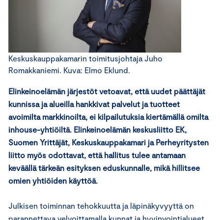
Keskuskauppakamarin toimitusjohtaja Juho
Romakkaniemi. Kuva: Elmo Eklund.
Elinkeinoelämän järjestöt vetoavat, että uudet päättäjät
kunnissa ja alueilla hankkivat palvelut ja tuotteet
avoimilta markkinoilta, ei kilpailutuksia kiertämällä omilta
inhouse-yhtiöiltä. Elinkeinoelämän keskusliitto EK,
Suomen Yrittäjät, Keskuskauppakamari ja Perheyritysten
liitto myös odottavat, että hallitus tulee antamaan
keväällä tärkeän esityksen eduskunnalle, mikä hillitsee
omien yhtiöiden käyttöä.
Julkisen toiminnan tehokkuutta ja läpinäkyvyyttä on
parannettava velvoittamalla kunnat ja hyvinvointialueet