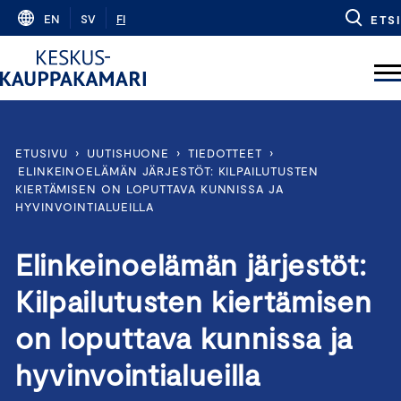
Skip
EN
SV
FI
ETSI
to
content
ETUSIVU
›
UUTISHUONE
›
TIEDOTTEET
›
ELINKEINOELÄMÄN JÄRJESTÖT: KILPAILUTUSTEN
KIERTÄMISEN ON LOPUTTAVA KUNNISSA JA
HYVINVOINTIALUEILLA
Elinkeinoelämän järjestöt:
Kilpailutusten kiertämisen
on loputtava kunnissa ja
hyvinvointialueilla