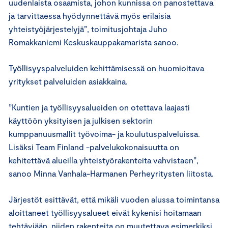
uudenlaista osaamista, johon kunnissa on panostettava
ja tarvittaessa hyödynnettävä myös erilaisia
yhteistyöjärjestelyjä”, toimitusjohtaja Juho
Romakkaniemi Keskuskauppakamarista sanoo.
Työllisyyspalveluiden kehittämisessä on huomioitava
yritykset palveluiden asiakkaina.
”Kuntien ja työllisyysalueiden on otettava laajasti
käyttöön yksityisen ja julkisen sektorin
kumppanuusmallit työvoima- ja koulutuspalveluissa.
Lisäksi Team Finland -palvelukokonaisuutta on
kehitettävä alueilla yhteistyörakenteita vahvistaen”,
sanoo Minna Vanhala-Harmanen Perheyritysten liitosta.
Järjestöt esittävät, että mikäli vuoden alussa toimintansa
aloittaneet työllisyysalueet eivät kykenisi hoitamaan
tehtäviään, niiden rakenteita on muutettava esimerkiksi