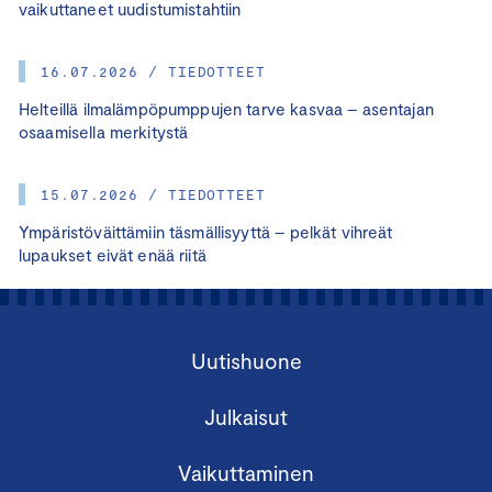
vaikuttaneet uudistumistahtiin
16.07.2026 / TIEDOTTEET
Helteillä ilmalämpöpumppujen tarve kasvaa – asentajan
osaamisella merkitystä
15.07.2026 / TIEDOTTEET
Ympäristöväittämiin täsmällisyyttä – pelkät vihreät
lupaukset eivät enää riitä
Uutishuone
Julkaisut
Vaikuttaminen