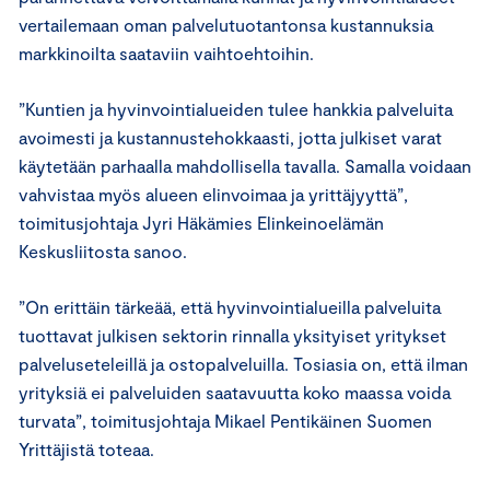
vertailemaan oman palvelutuotantonsa kustannuksia
markkinoilta saataviin vaihtoehtoihin.
”Kuntien ja hyvinvointialueiden tulee hankkia palveluita
avoimesti ja kustannustehokkaasti, jotta julkiset varat
käytetään parhaalla mahdollisella tavalla. Samalla voidaan
vahvistaa myös alueen elinvoimaa ja yrittäjyyttä”,
toimitusjohtaja Jyri Häkämies Elinkeinoelämän
Keskusliitosta sanoo.
”On erittäin tärkeää, että hyvinvointialueilla palveluita
tuottavat julkisen sektorin rinnalla yksityiset yritykset
palveluseteleillä ja ostopalveluilla. Tosiasia on, että ilman
yrityksiä ei palveluiden saatavuutta koko maassa voida
turvata”, toimitusjohtaja Mikael Pentikäinen Suomen
Yrittäjistä toteaa.