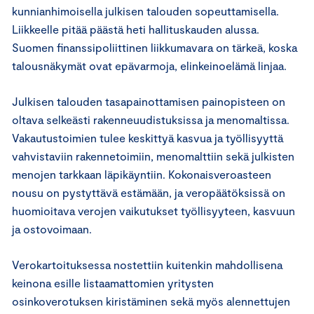
kunnianhimoisella julkisen talouden sopeuttamisella.
Liikkeelle pitää päästä heti hallituskauden alussa.
Suomen finanssipoliittinen liikkumavara on tärkeä, koska
talousnäkymät ovat epävarmoja, elinkeinoelämä linjaa.
Julkisen talouden tasapainottamisen painopisteen on
oltava selkeästi rakenneuudistuksissa ja menomaltissa.
Vakautustoimien tulee keskittyä kasvua ja työllisyyttä
vahvistaviin rakennetoimiin, menomalttiin sekä julkisten
menojen tarkkaan läpikäyntiin. Kokonaisveroasteen
nousu on pystyttävä estämään, ja veropäätöksissä on
huomioitava verojen vaikutukset työllisyyteen, kasvuun
ja ostovoimaan.
Verokartoituksessa nostettiin kuitenkin mahdollisena
keinona esille listaamattomien yritysten
osinkoverotuksen kiristäminen sekä myös alennettujen