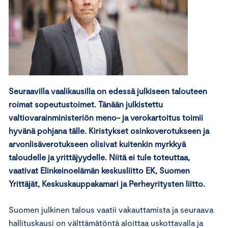
Seuraavilla vaalikausilla on edessä julkiseen talouteen
roimat sopeutustoimet. Tänään julkistettu
valtiovarainministeriön meno- ja verokartoitus toimii
hyvänä pohjana tälle. Kiristykset osinkoverotukseen ja
arvonlisäverotukseen olisivat kuitenkin myrkkyä
taloudelle ja yrittäjyydelle. Niitä ei tule toteuttaa,
vaativat Elinkeinoelämän keskusliitto EK, Suomen
Yrittäjät, Keskuskauppakamari ja Perheyritysten liitto.
Suomen julkinen talous vaatii vakauttamista ja seuraava
hallituskausi on välttämätöntä aloittaa uskottavalla ja