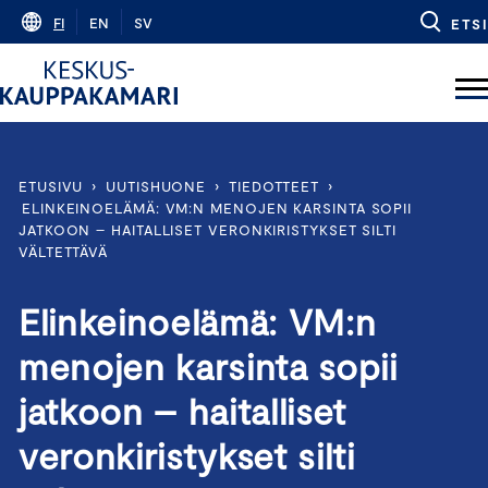
Skip
FI
EN
SV
ETSI
to
content
ETUSIVU
›
UUTISHUONE
›
TIEDOTTEET
›
ELINKEINOELÄMÄ: VM:N MENOJEN KARSINTA SOPII
JATKOON – HAITALLISET VERONKIRISTYKSET SILTI
VÄLTETTÄVÄ
Elinkeinoelämä: VM:n
menojen karsinta sopii
jatkoon – haitalliset
veronkiristykset silti