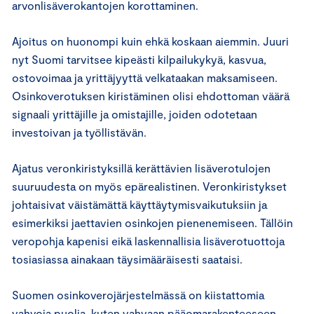
arvonlisäverokantojen korottaminen.
Ajoitus on huonompi kuin ehkä koskaan aiemmin. Juuri
nyt Suomi tarvitsee kipeästi kilpailukykyä, kasvua,
ostovoimaa ja yrittäjyyttä velkataakan maksamiseen.
Osinkoverotuksen kiristäminen olisi ehdottoman väärä
signaali yrittäjille ja omistajille, joiden odotetaan
investoivan ja työllistävän.
Ajatus veronkiristyksillä kerättävien lisäverotulojen
suuruudesta on myös epärealistinen. Veronkiristykset
johtaisivat väistämättä käyttäytymisvaikutuksiin ja
esimerkiksi jaettavien osinkojen pienenemiseen. Tällöin
veropohja kapenisi eikä laskennallisia lisäverotuottoja
tosiasiassa ainakaan täysimääräisesti saataisi.
Suomen osinkoverojärjestelmässä on kiistattomia
vahvoja puolia, kuten vahvaan pääomarakenteeseen