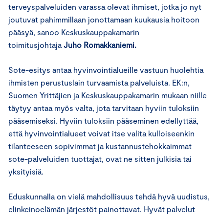
terveyspalveluiden varassa olevat ihmiset, jotka jo nyt
joutuvat pahimmillaan jonottamaan kuukausia hoitoon
pääsyä, sanoo Keskuskauppakamarin
toimitusjohtaja
Juho
Romakkaniemi
.
Sote-esitys antaa hyvinvointialueille vastuun huolehtia
ihmisten perustuslain turvaamista palveluista. EK:n,
Suomen Yrittäjien ja Keskuskauppakamarin mukaan niille
täytyy antaa myös valta, jota tarvitaan hyviin tuloksiin
pääsemiseksi. Hyviin tuloksiin pääseminen edellyttää,
että hyvinvointialueet voivat itse valita kulloiseenkin
tilanteeseen sopivimmat ja kustannustehokkaimmat
sote-palveluiden tuottajat, ovat ne sitten julkisia tai
yksityisiä.
Eduskunnalla on vielä mahdollisuus tehdä hyvä uudistus,
elinkeinoelämän järjestöt painottavat. Hyvät palvelut