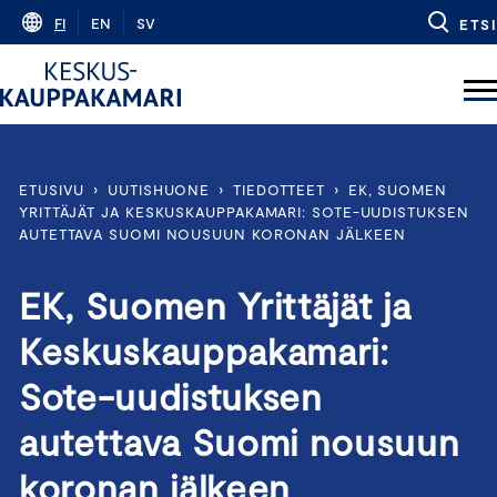
Skip
FI
EN
SV
ETSI
to
content
ETUSIVU
›
UUTISHUONE
›
TIEDOTTEET
›
EK, SUOMEN
YRITTÄJÄT JA KESKUSKAUPPAKAMARI: SOTE-UUDISTUKSEN
AUTETTAVA SUOMI NOUSUUN KORONAN JÄLKEEN
EK, Suomen Yrittäjät ja
Keskuskauppakamari:
Sote-uudistuksen
autettava Suomi nousuun
koronan jälkeen