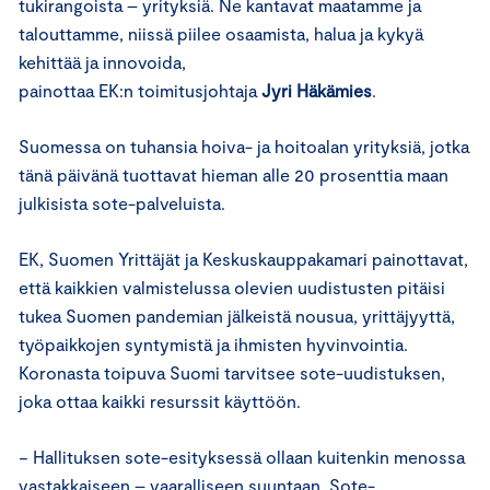
tukirangoista – yrityksiä. Ne kantavat maatamme ja
talouttamme, niissä piilee osaamista, halua ja kykyä
kehittää ja innovoida,
painottaa EK:n toimitusjohtaja
Jyri
Häkämies
.
Suomessa on tuhansia hoiva- ja hoitoalan yrityksiä, jotka
tänä päivänä tuottavat hieman alle 20 prosenttia maan
julkisista sote-palveluista.
EK, Suomen Yrittäjät ja Keskuskauppakamari painottavat,
että kaikkien valmistelussa olevien uudistusten pitäisi
tukea Suomen pandemian jälkeistä nousua, yrittäjyyttä,
työpaikkojen syntymistä ja ihmisten hyvinvointia.
Koronasta toipuva Suomi tarvitsee sote-uudistuksen,
joka ottaa kaikki resurssit käyttöön.
− Hallituksen sote-esityksessä ollaan kuitenkin menossa
vastakkaiseen – vaaralliseen suuntaan. Sote-