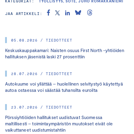
KATEGORIAT:
TYÖLLISYYS, SOTE, JUHO ROMAKKANIEMI
JAA ARTIKKELI:
05.08.2026 / TIEDOTTEET
Keskuskauppakamari: Naisten osuus First North -yhtiöiden
hallituksen jäsenistä laski 27 prosenttiin
28.07.2026 / TIEDOTTEET
Autokuume voi yllättää – huolellinen selvitystyö käytettyä
autoa ostaessa voi säästää tuhansilta euroilta
23.07.2026 / TIEDOTTEET
Pörssiyhtiöiden hallitukset uudistuvat Suomessa
maltillisesti – toimintaympäristön muutokset eivät ole
vaikuttaneet uudistumistahtiin