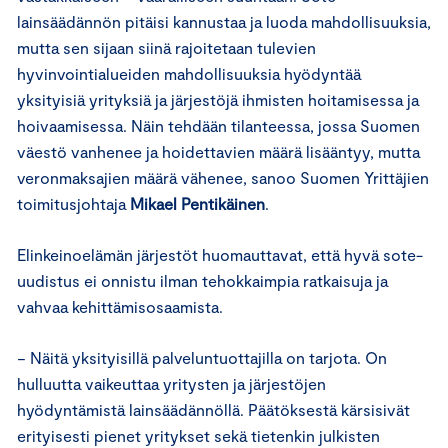
lainsäädännön pitäisi kannustaa ja luoda mahdollisuuksia,
mutta sen sijaan siinä rajoitetaan tulevien
hyvinvointialueiden mahdollisuuksia hyödyntää
yksityisiä yrityksiä ja järjestöjä ihmisten hoitamisessa ja
hoivaamisessa. Näin tehdään tilanteessa, jossa Suomen
väestö vanhenee ja hoidettavien määrä lisääntyy, mutta
veronmaksajien määrä vähenee, sanoo Suomen Yrittäjien
toimitusjohtaja
Mikael
Pentikäinen
.
Elinkeinoelämän järjestöt huomauttavat, että hyvä sote-
uudistus ei onnistu ilman tehokkaimpia ratkaisuja ja
vahvaa kehittämisosaamista.
− Näitä yksityisillä palveluntuottajilla on tarjota. On
hulluutta vaikeuttaa yritysten ja järjestöjen
hyödyntämistä lainsäädännöllä. Päätöksestä kärsisivät
erityisesti pienet yritykset sekä tietenkin julkisten