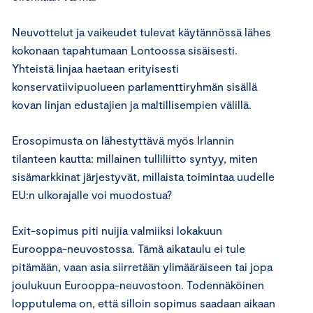
Neuvottelut ja vaikeudet tulevat käytännössä lähes
kokonaan tapahtumaan Lontoossa sisäisesti.
Yhteistä linjaa haetaan erityisesti
konservatiivipuolueen parlamenttiryhmän sisällä
kovan linjan edustajien ja maltillisempien välillä.
Erosopimusta on lähestyttävä myös Irlannin
tilanteen kautta: millainen tulliliitto syntyy, miten
sisämarkkinat järjestyvät, millaista toimintaa uudelle
EU:n ulkorajalle voi muodostua?
Exit-sopimus piti nuijia valmiiksi lokakuun
Eurooppa-neuvostossa. Tämä aikataulu ei tule
pitämään, vaan asia siirretään ylimääräiseen tai jopa
joulukuun Eurooppa-neuvostoon. Todennäköinen
lopputulema on, että silloin sopimus saadaan aikaan