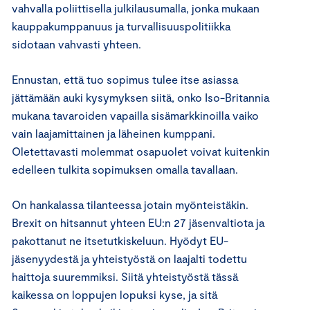
vahvalla poliittisella julkilausumalla, jonka mukaan
kauppakumppanuus ja turvallisuuspolitiikka
sidotaan vahvasti yhteen.
Ennustan, että tuo sopimus tulee itse asiassa
jättämään auki kysymyksen siitä, onko Iso-Britannia
mukana tavaroiden vapailla sisämarkkinoilla vaiko
vain laajamittainen ja läheinen kumppani.
Oletettavasti molemmat osapuolet voivat kuitenkin
edelleen tulkita sopimuksen omalla tavallaan.
On hankalassa tilanteessa jotain myönteistäkin.
Brexit on hitsannut yhteen EU:n 27 jäsenvaltiota ja
pakottanut ne itsetutkiskeluun. Hyödyt EU-
jäsenyydestä ja yhteistyöstä on laajalti todettu
haittoja suuremmiksi. Siitä yhteistyöstä tässä
kaikessa on loppujen lopuksi kyse, ja sitä