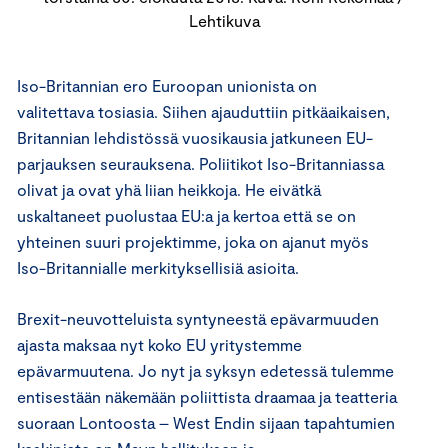
Lehtikuva
Iso-Britannian ero Euroopan unionista on
valitettava tosiasia. Siihen ajauduttiin pitkäaikaisen,
Britannian lehdistössä vuosikausia jatkuneen EU-
parjauksen seurauksena. Poliitikot Iso-Britanniassa
olivat ja ovat yhä liian heikkoja. He eivätkä
uskaltaneet puolustaa EU:a ja kertoa että se on
yhteinen suuri projektimme, joka on ajanut myös
Iso-Britannialle merkityksellisiä asioita.
Brexit-neuvotteluista syntyneestä epävarmuuden
ajasta maksaa nyt koko EU yritystemme
epävarmuutena. Jo nyt ja syksyn edetessä tulemme
entisestään näkemään poliittista draamaa ja teatteria
suoraan Lontoosta – West Endin sijaan tapahtumien