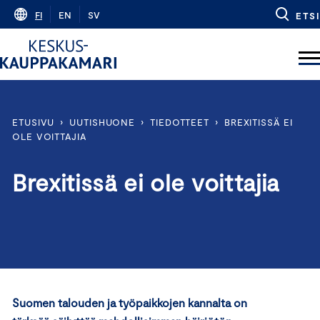
Skip
FI
EN
SV
ETSI
to
content
ETUSIVU
›
UUTISHUONE
›
TIEDOTTEET
›
BREXITISSÄ EI
OLE VOITTAJIA
Brexitissä ei ole voittajia
Suomen talouden ja työpaikkojen kannalta on