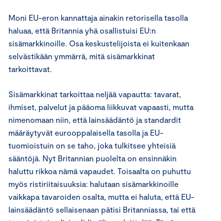
Moni EU-eron kannattaja ainakin retorisella tasolla
haluaa, että Britannia yhä osallistuisi EU:n
sisämarkkinoille. Osa keskustelijoista ei kuitenkaan
selvästikään ymmärrä, mitä sisämarkkinat
tarkoittavat.
Sisämarkkinat tarkoittaa neljää vapautta: tavarat,
ihmiset, palvelut ja pääoma liikkuvat vapaasti, mutta
nimenomaan niin, että lainsäädäntö ja standardit
määräytyvät eurooppalaisella tasolla ja EU-
tuomioistuin on se taho, joka tulkitsee yhteisiä
sääntöjä. Nyt Britannian puolelta on ensinnäkin
haluttu rikkoa nämä vapaudet. Toisaalta on puhuttu
myös ristiriitaisuuksia: halutaan sisämarkkinoille
vaikkapa tavaroiden osalta, mutta ei haluta, että EU-
lainsäädäntö sellaisenaan pätisi Britanniassa, tai että