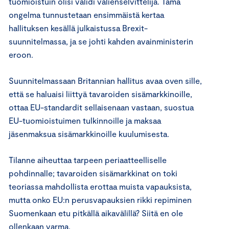
tuomioistuin olisi validi välienselvittelijä. Tämä
ongelma tunnustetaan ensimmäistä kertaa
hallituksen kesällä julkaistussa Brexit-
suunnitelmassa, ja se johti kahden avainministerin
eroon.
Suunnitelmassaan Britannian hallitus avaa oven sille,
että se haluaisi liittyä tavaroiden sisämarkkinoille,
ottaa EU-standardit sellaisenaan vastaan, suostua
EU-tuomioistuimen tulkinnoille ja maksaa
jäsenmaksua sisämarkkinoille kuulumisesta.
Tilanne aiheuttaa tarpeen periaatteelliselle
pohdinnalle; tavaroiden sisämarkkinat on toki
teoriassa mahdollista erottaa muista vapauksista,
mutta onko EU:n perusvapauksien rikki repiminen
Suomenkaan etu pitkällä aikavälillä? Siitä en ole
ollenkaan varma.