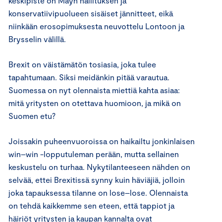
keskipiste on Mayn hallituksen ja
konservatiivipuolueen sisäiset jännitteet, eikä
niinkään erosopimuksesta neuvottelu Lontoon ja
Brysselin välillä.
Brexit on väistämätön tosiasia, joka tulee
tapahtumaan. Siksi meidänkin pitää varautua.
Suomessa on nyt olennaista miettiä kahta asiaa:
mitä yritysten on otettava huomioon, ja mikä on
Suomen etu?
Joissakin puheenvuoroissa on haikailtu jonkinlaisen
win–win -lopputuleman perään, mutta sellainen
keskustelu on turhaa. Nykytilanteeseen nähden on
selvää, ettei Brexitissä synny kuin häviäjiä, jolloin
joka tapauksessa tilanne on lose–lose. Olennaista
on tehdä kaikkemme sen eteen, että tappiot ja
häiriöt yritysten ja kaupan kannalta ovat