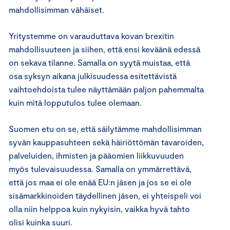
mahdollisimman vähäiset.
Yritystemme on varauduttava kovan brexitin
mahdollisuuteen ja siihen, että ensi keväänä edessä
on sekava tilanne. Samalla on syytä muistaa, että
osa syksyn aikana julkisuudessa esitettävistä
vaihtoehdoista tulee näyttämään paljon pahemmalta
kuin mitä lopputulos tulee olemaan.
Suomen etu on se, että säilytämme mahdollisimman
syvän kauppasuhteen sekä häiriöttömän tavaroiden,
palveluiden, ihmisten ja pääomien liikkuvuuden
myös tulevaisuudessa. Samalla on ymmärrettävä,
että jos maa ei ole enää EU:n jäsen ja jos se ei ole
sisämarkkinoiden täydellinen jäsen, ei yhteispeli voi
olla niin helppoa kuin nykyisin, vaikka hyvä tahto
olisi kuinka suuri.