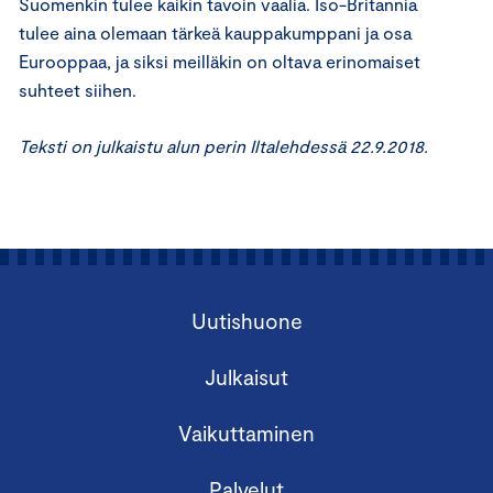
Suomenkin tulee kaikin tavoin vaalia. Iso-Britannia
tulee aina olemaan tärkeä kauppakumppani ja osa
Eurooppaa, ja siksi meilläkin on oltava erinomaiset
suhteet siihen.
Teksti on julkaistu alun perin Iltalehdessä 22.9.2018.
Uutishuone
Julkaisut
Vaikuttaminen
Palvelut