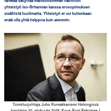
tärkeää säilyttää mahdollisimman häiriötön
yhteistyö Iso-Britannian kanssa erosopimuksen
sisällöstä huolimatta. Yhteistyö ei voi kuitenkaan
enää olla yhtä helppoa kuin aiemmin.
Toimitusjohtaja Juho Romakkaniemi Helsingissä
torstaina 30. elokuuta 2018. Kuva: Roni Rekomaa /