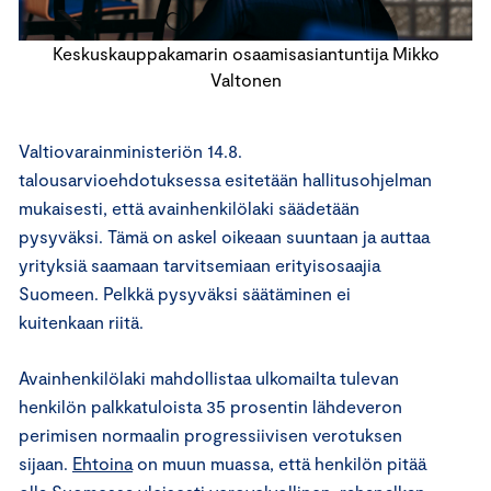
Keskuskauppakamarin osaamisasiantuntija Mikko
Valtonen
Valtiovarainministeriön 14.8.
talousarvioehdotuksessa esitetään hallitusohjelman
mukaisesti, että avainhenkilölaki säädetään
pysyväksi. Tämä on askel oikeaan suuntaan ja auttaa
yrityksiä saamaan tarvitsemiaan erityisosaajia
Suomeen. Pelkkä pysyväksi säätäminen ei
kuitenkaan riitä.
Avainhenkilölaki mahdollistaa ulkomailta tulevan
henkilön palkkatuloista 35 prosentin lähdeveron
perimisen normaalin progressiivisen verotuksen
sijaan.
Ehtoina
on muun muassa, että henkilön pitää