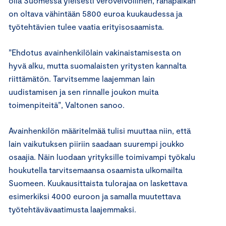
olla Suomessa yleisesti verovelvollinen, rahapalkan
on oltava vähintään 5800 euroa kuukaudessa ja
työtehtävien tulee vaatia erityisosaamista.
”Ehdotus avainhenkilölain vakinaistamisesta on
hyvä alku, mutta suomalaisten yritysten kannalta
riittämätön. Tarvitsemme laajemman lain
uudistamisen ja sen rinnalle joukon muita
toimenpiteitä”, Valtonen sanoo.
Avainhenkilön määritelmää tulisi muuttaa niin, että
lain vaikutuksen piiriin saadaan suurempi joukko
osaajia. Näin luodaan yrityksille toimivampi työkalu
houkutella tarvitsemaansa osaamista ulkomailta
Suomeen. Kuukausittaista tulorajaa on laskettava
esimerkiksi 4000 euroon ja samalla muutettava
työtehtävävaatimusta laajemmaksi.