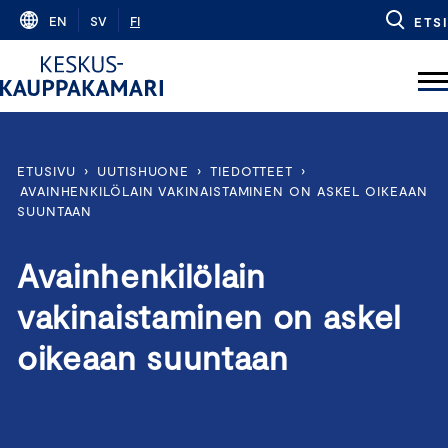
Skip
EN
SV
FI
ETSI
to
content
ETUSIVU
›
UUTISHUONE
›
TIEDOTTEET
›
AVAINHENKILÖLAIN VAKINAISTAMINEN ON ASKEL OIKEAAN
SUUNTAAN
Avainhenkilölain
vakinaistaminen on askel
oikeaan suuntaan