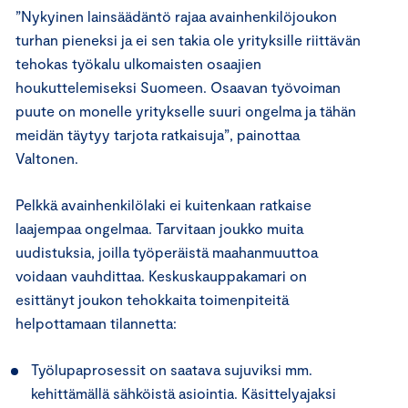
”Nykyinen lainsäädäntö rajaa avainhenkilöjoukon
turhan pieneksi ja ei sen takia ole yrityksille riittävän
tehokas työkalu ulkomaisten osaajien
houkuttelemiseksi Suomeen. Osaavan työvoiman
puute on monelle yritykselle suuri ongelma ja tähän
meidän täytyy tarjota ratkaisuja”, painottaa
Valtonen.
Pelkkä avainhenkilölaki ei kuitenkaan ratkaise
laajempaa ongelmaa. Tarvitaan joukko muita
uudistuksia, joilla työperäistä maahanmuuttoa
voidaan vauhdittaa. Keskuskauppakamari on
esittänyt joukon tehokkaita toimenpiteitä
helpottamaan tilannetta:
Työlupaprosessit on saatava sujuviksi mm.
kehittämällä sähköistä asiointia. Käsittelyajaksi