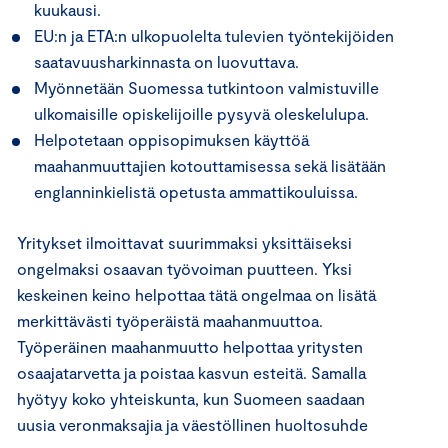
kuukausi.
EU:n ja ETA:n ulkopuolelta tulevien työntekijöiden
saatavuusharkinnasta on luovuttava.
Myönnetään Suomessa tutkintoon valmistuville
ulkomaisille opiskelijoille pysyvä oleskelulupa.
Helpotetaan oppisopimuksen käyttöä
maahanmuuttajien kotouttamisessa sekä lisätään
englanninkielistä opetusta ammattikouluissa.
Yritykset ilmoittavat suurimmaksi yksittäiseksi
ongelmaksi osaavan työvoiman puutteen. Yksi
keskeinen keino helpottaa tätä ongelmaa on lisätä
merkittävästi työperäistä maahanmuuttoa.
Työperäinen maahanmuutto helpottaa yritysten
osaajatarvetta ja poistaa kasvun esteitä. Samalla
hyötyy koko yhteiskunta, kun Suomeen saadaan
uusia veronmaksajia ja väestöllinen huoltosuhde