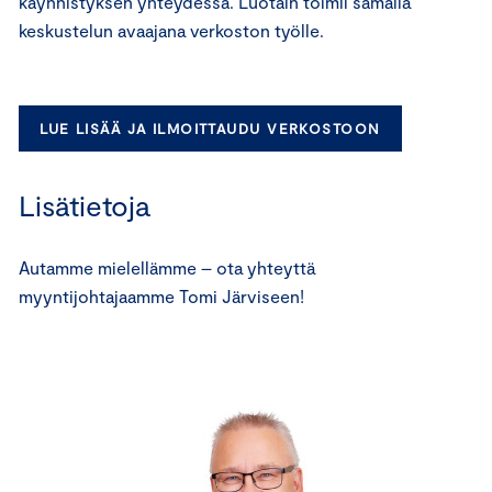
käynnistyksen yhteydessä. Luotain toimii samalla
keskustelun avaajana verkoston työlle.
LUE LISÄÄ JA ILMOITTAUDU VERKOSTOON
Lisätietoja
Autamme mielellämme – ota yhteyttä
myyntijohtajaamme Tomi Järviseen!