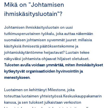
Mikä on ”Johtamisen
ihmiskäsitysluotain”?
Johtamisen ihmiskäsitysluotain on uusi
tutkimusperustainen työkalu, joka auttaa näkemään
suomalaisen johtamisen syvemmät juuret: millaisia
käsityksiä ihmisestä päätöksentekomme ja
johtamiskäytäntömme heijastavat? Luotain tekee
näkyväksi johtamista ohjaavat hiljaiset oletukset.
Tulosten avulla voidaan ymmärtää, miten ihmiskäsitykset
kytkeytyvät organisaatioiden hyvinvointiin ja
menestykseen
.
Luotaimen on kehittänyt Milestone, joka
toteuttaa luotaimen yhteistyössä Keskuskauppakamarin
kanssa, ja sen tulokset julkaistaan verkoston