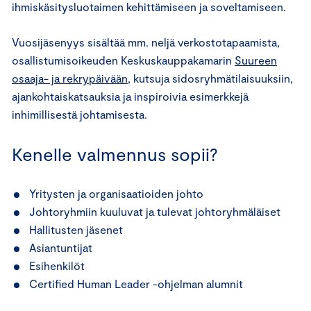
ihmiskäsitysluotaimen kehittämiseen ja soveltamiseen.
Vuosijäsenyys sisältää mm. neljä verkostotapaamista,
osallistumisoikeuden Keskuskauppakamarin
Suureen
osaaja- ja rekrypäivään
, kutsuja sidosryhmätilaisuuksiin,
ajankohtaiskatsauksia ja inspiroivia esimerkkejä
inhimillisestä johtamisesta.
Kenelle valmennus sopii?
Yritysten ja organisaatioiden johto
Johtoryhmiin kuuluvat ja tulevat johtoryhmäläiset
Hallitusten jäsenet
Asiantuntijat
Esihenkilöt
Certified Human Leader -ohjelman alumnit