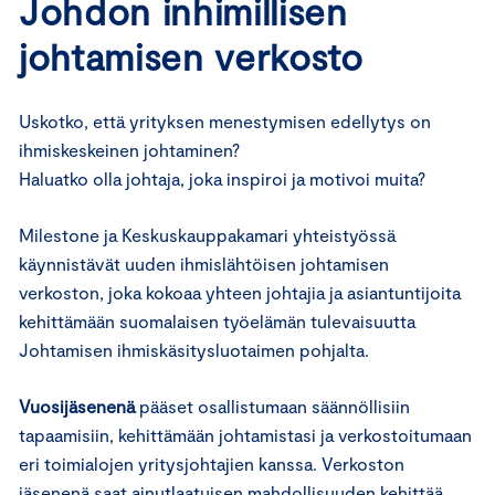
Johdon inhimillisen
johtamisen verkosto
Uskotko, että yrityksen menestymisen edellytys on
ihmiskeskeinen johtaminen?
Haluatko olla johtaja, joka inspiroi ja motivoi muita?
Milestone ja Keskuskauppakamari yhteistyössä
käynnistävät uuden ihmislähtöisen johtamisen
verkoston, joka kokoaa yhteen johtajia ja asiantuntijoita
kehittämään suomalaisen työelämän tulevaisuutta
Johtamisen ihmiskäsitysluotaimen pohjalta.
Vuosijäsenenä
pääset osallistumaan säännöllisiin
tapaamisiin, kehittämään johtamistasi ja verkostoitumaan
eri toimialojen yritysjohtajien kanssa. Verkoston
jäsenenä saat ainutlaatuisen mahdollisuuden kehittää