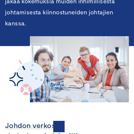
jakaa kokemuksia muiden inhimillisestä
johtamisesta kiinnostuneiden johtajien
kanssa.
Johdon verkostot