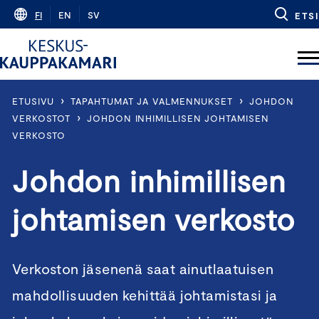
Skip
FI
EN
SV
ETSI
to
content
›
›
ETUSIVU
TAPAHTUMAT JA VALMENNUKSET
JOHDON
›
VERKOSTOT
JOHDON INHIMILLISEN JOHTAMISEN
VERKOSTO
Johdon inhimillisen
johtamisen verkosto
Verkoston jäsenenä saat ainutlaatuisen
mahdollisuuden kehittää johtamistasi ja