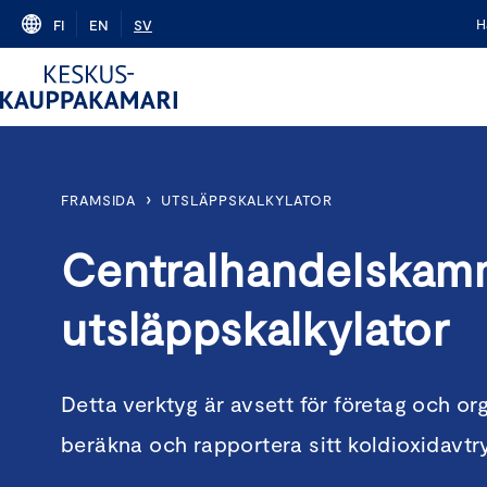
Skip
H
FI
EN
SV
to
content
›
FRAMSIDA
UTSLÄPPSKALKYLATOR
Centralhandelskam
utsläppskalkylator
Detta verktyg är avsett för företag och org
beräkna och rapportera sitt koldioxidavtr