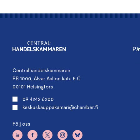
På
Centralhandelskammaren
PB 1000, Alvar Aallon katu 5 C
00101 Helsingfors
09 4242 6200
keskuskauppakamari@chamber.fi
Följ oss