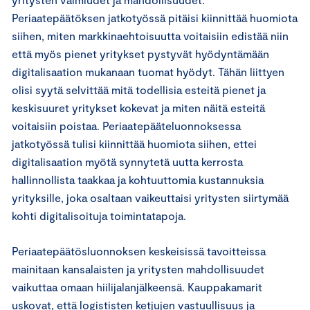
Periaatepäätöksen jatkotyössä pitäisi kiinnittää huomiota
siihen, miten markkinaehtoisuutta voitaisiin edistää niin
että myös pienet yritykset pystyvät hyödyntämään
digitalisaation mukanaan tuomat hyödyt. Tähän liittyen
olisi syytä selvittää mitä todellisia esteitä pienet ja
keskisuuret yritykset kokevat ja miten näitä esteitä
voitaisiin poistaa. Periaatepääteluonnoksessa
jatkotyössä tulisi kiinnittää huomiota siihen, ettei
digitalisaation myötä synnytetä uutta kerrosta
hallinnollista taakkaa ja kohtuuttomia kustannuksia
yrityksille, joka osaltaan vaikeuttaisi yritysten siirtymää
kohti digitalisoituja toimintatapoja.
Periaatepäätösluonnoksen keskeisissä tavoitteissa
mainitaan kansalaisten ja yritysten mahdollisuudet
vaikuttaa omaan hiilijalanjälkeensä. Kauppakamarit
uskovat, että logististen ketjujen vastuullisuus ja