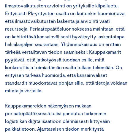
ilmastovaikutusten arviointi on yrityksille kilpailuetu.
Erityisesti Pk-yritysten osalta on kuitenkin huomioitava,
että ilmastovaikutusten laskenta ja arviointi vaati
resursseja. Periaatepäätösluonnoksessa mainitaan, että
on kehitettävä kansainvälisesti hyväksytty laskentatapa
hiilijalanjäljen seurantaan. Yhdenmukaisuus on erittäin
tärkeää vertailtavan tiedon saamiseksi. Kauppakamarit
pyytävät, että jatkotyössä tuodaan esille, mitä
konkreettisia toimia tämän osalta tullaan tekemään. On
erityisen tärkeää huomioida, että kansainväliset
standardit muodostavat pohjan sille, että tietoja voidaan
mitata ja vertailla.
Kauppakamareiden näkemyksen mukaan
periaatepäätöksessä tulisi paneutua tarkemmin
logistiikan digitalisaatioon olennaisesti liittyvään
paikkatietoon. Ajantasaisen tiedon merkitystä