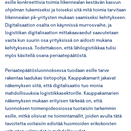
esille konkreettisia toimia liikennealan kestävän kasvun
ohjelman tukemiseksi ja toiseksi sitä mitä toimia tarvitaan
liikennealan pk-yritysten mukaan saamiseksi kehitykseen.
Digitalisaation osalta on käynnissä murrosvaihe, ja
logistiikan digitalisaation mittakaavaedut saavutetaan
vasta kun suurin osa yrityksissä on aidosti mukana
kehityksessä. Todettakoon, että lähilogistiikkaa tulisi
myös käsitellä osana periaatepäätöstä.
Periaatepäätösluonnoksessa tuodaan esille tarve
rakentaa laadukas tietopohja. Kauppakamarit jakavat
näkemyksen siitä, että digitalisaatio tuo monia
mahdollisuuksia logistiikkasektorille. Kauppakamarien
näkemyksen mukaan erityisen tärkeää on, että
luonnoksen toimenpideosiossa tuotaisiin tarkemmin
esille, mitkä olisivat ne toimintamallit, joiden avulla tätä
tavoitetta voitaisiin edistää huomioiden erikokoisten
yritysten valmiudet ja mahdollisuudet.