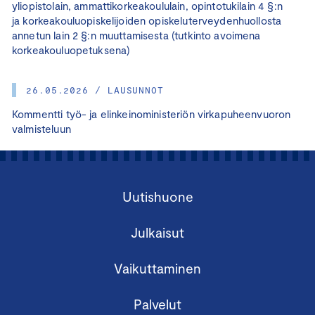
yliopistolain, ammattikorkeakoululain, opintotukilain 4 §:n
ja korkeakouluopiskelijoiden opiskeluterveydenhuollosta
annetun lain 2 §:n muuttamisesta (tutkinto avoimena
korkeakouluopetuksena)
26.05.2026 / LAUSUNNOT
Kommentti työ- ja elinkeinoministeriön virkapuheenvuoron
valmisteluun
Uutishuone
Julkaisut
Vaikuttaminen
Palvelut