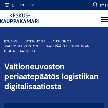
Skip
FI
EN
SV
ETSI
to
content
ETUSIVU
›
UUTISHUONE
›
LAUSUNNOT
›
VALTIONEUVOSTON PERIAATEPÄÄTÖS LOGISTIIKAN
DIGITALISAATIOSTA
Valtioneuvoston
periaatepäätös logistiikan
digitalisaatiosta