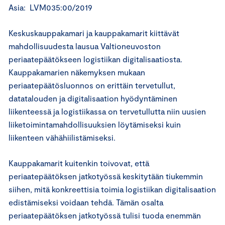
Asia: LVM035:00/2019
Keskuskauppakamari ja kauppakamarit kiittävät
mahdollisuudesta lausua Valtioneuvoston
periaatepäätökseen logistiikan digitalisaatiosta.
Kauppakamarien näkemyksen mukaan
periaatepäätösluonnos on erittäin tervetullut,
datatalouden ja digitalisaation hyödyntäminen
liikenteessä ja logistiikassa on tervetullutta niin uusien
liiketoimintamahdollisuuksien löytämiseksi kuin
liikenteen vähähiilistämiseksi.
Kauppakamarit kuitenkin toivovat, että
periaatepäätöksen jatkotyössä keskitytään tiukemmin
siihen, mitä konkreettisia toimia logistiikan digitalisaation
edistämiseksi voidaan tehdä. Tämän osalta
periaatepäätöksen jatkotyössä tulisi tuoda enemmän