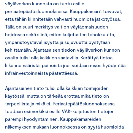
väyläverkon kunnosta on tuotu esille
periaatepäätösluonnoksessa. Kauppakamarit toivovat,
että tähän kiinnitetään vahvasti huomiota jatkotyössä.
Tällä on suuri merkitys valtion väyläomaisuuden
hoidossa sekä siinä, miten kuljetusten tehokkuutta,
ympäristöystävällisyyttä ja sujuvuutta pystytään
kehittämään. Ajantasaisen tiedon väyläverkon kunnon
osalta tulisi olla kaikkien saatavilla. Kerättyä tietoa
liikennemääristä, painoista jne. voidaan myös hyödyntää
infrainvestoinneista päätettäessä.
Ajantasainen tieto tulisi olla kaikkien toimijoiden
käytössä, mutta on tärkeää erottaa mikä tieto on
tarpeellista ja mikä ei. Periaatepäätösluonnoksessa
tuodaan esimerkiksi esille VAK-kuljetusten tietojen
parempi hyödyntäminen. Kauppakamareiden
näkemyksen mukaan luonnoksessa on syytä huomioida