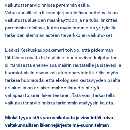
vaikutustenarvioinnissa paremmin esille.
Valtakunnallisella liikennejärjestelmäsuunnitelmalla on
vaikutusta alueiden maankäyttöön ja ne tulisi linkittää
paremmin toisiinsa, kuten myös huomioida yrityksille
tärkeiden alemman asteen tieverkkojen vaikutukset.
Lisäksi Keskuskauppakamari toivoo, että pidemmän
tähtäimen osalta EU:n yleiset suuntaviivat kuljetusten
siirtämisestä enenevissä määrin rautateille ja sisävesille
huomioitaisiin osana vaikutustenarviointia. Olisi myös
tärkeää huomioida, että ekologisen kestävyyden osalta
eri alueilla on erilaiset mahdollisuudet siirtyä
vähäpäästöiseen liikenteeseen. Tätä voisi tarkastella
vaikutustenarvioinnissa tarkemmin analyysin kautta.
Minkä tyyppistä vuorovaikutusta ja viestintää toivot
valtakunnallisen liikennejärjestelmä-suunnitelman