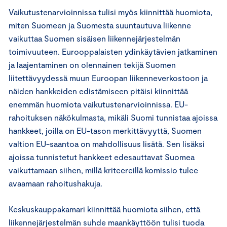
Vaikutustenarvioinnissa tulisi myös kiinnittää huomiota,
miten Suomeen ja Suomesta suuntautuva liikenne
vaikuttaa Suomen sisäisen liikennejärjestelmän
toimivuuteen. Eurooppalaisten ydinkäytävien jatkaminen
ja laajentaminen on olennainen tekijä Suomen
liitettävyydessä muun Euroopan liikenneverkostoon ja
näiden hankkeiden edistämiseen pitäisi kiinnittää
enemmän huomiota vaikutustenarvioinnissa. EU-
rahoituksen näkökulmasta, mikäli Suomi tunnistaa ajoissa
hankkeet, joilla on EU-tason merkittävyyttä, Suomen
valtion EU-saantoa on mahdollisuus lisätä. Sen lisäksi
ajoissa tunnistetut hankkeet edesauttavat Suomea
vaikuttamaan siihen, millä kriteereillä komissio tulee
avaamaan rahoitushakuja.
Keskuskauppakamari kiinnittää huomiota siihen, että
liikennejärjestelmän suhde maankäyttöön tulisi tuoda