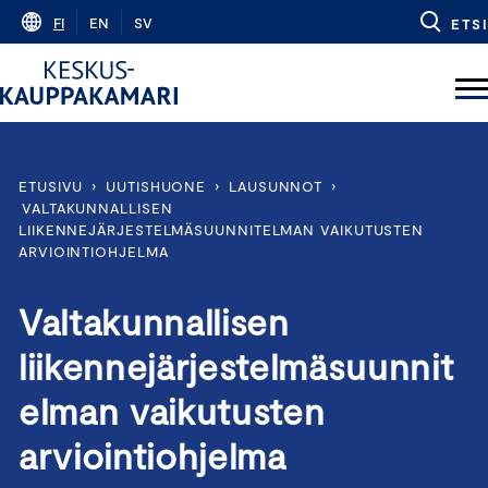
Skip
FI
EN
SV
ETSI
to
content
ETUSIVU
›
UUTISHUONE
›
LAUSUNNOT
›
VALTAKUNNALLISEN
LIIKENNEJÄRJESTELMÄSUUNNITELMAN VAIKUTUSTEN
ARVIOINTIOHJELMA
Valtakunnallisen
liikennejärjestelmäsuunnit
elman vaikutusten
arviointiohjelma