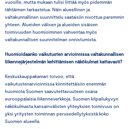
vuosille, mutta mukaan tulisi liittää myös pidemmän
tähtäimen tarkastelua. Näin alueellinen ja
valtakunnallinen suunnittelu saataisiin nivottua paremmin
yhteen. Alueiden välisen ja alueiden sisäisen
toimivuuden huomioiminen vahventaa myös
valtakunnallisen suunnitelman onnistumista.
Huomioidaanko vaikutusten arvioinnissa valtakunnallisen
liikennejärjestelmän kehittämisen näkökulmat kattavasti?
Keskuskauppakamari toivoo, että
vaikutustenarvioinnissa kiinnitettäisiin enemmän
huomiota Suomen saavutettavuuteen osana
eurooppalaisia liikenneverkkoja. Suomen kilpailukyvyn
näkökulmasta kansainvälisten yhteyksien toimivuus on
yksi yritysten toiminnan perusedellytyksistä koko
Suomen alueella.