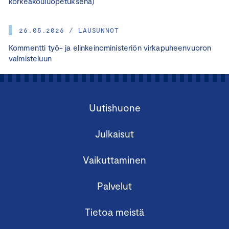
korkeakouluopetuksena)
26.05.2026 / LAUSUNNOT
Kommentti työ- ja elinkeinoministeriön virkapuheenvuoron
valmisteluun
Uutishuone
Julkaisut
Vaikuttaminen
Palvelut
Tietoa meistä