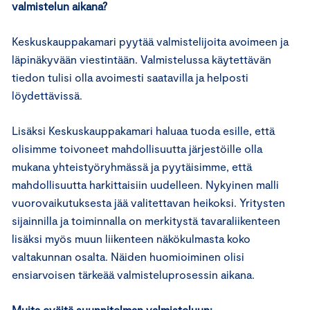
valmistelun aikana?
Keskuskauppakamari pyytää valmistelijoita avoimeen ja
läpinäkyvään viestintään. Valmistelussa käytettävän
tiedon tulisi olla avoimesti saatavilla ja helposti
löydettävissä.
Lisäksi Keskuskauppakamari haluaa tuoda esille, että
olisimme toivoneet mahdollisuutta järjestöille olla
mukana yhteistyöryhmässä ja pyytäisimme, että
mahdollisuutta harkittaisiin uudelleen. Nykyinen malli
vuorovaikutuksesta jää valitettavan heikoksi. Yritysten
sijainnilla ja toiminnalla on merkitystä tavaraliikenteen
lisäksi myös muun liikenteen näkökulmasta koko
valtakunnan osalta. Näiden huomioiminen olisi
ensiarvoisen tärkeää valmisteluprosessin aikana.
Muita eväitä suunnitelman valmisteluun: