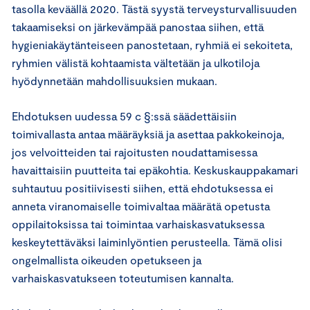
tasolla keväällä 2020. Tästä syystä terveysturvallisuuden
takaamiseksi on järkevämpää panostaa siihen, että
hygieniakäytänteiseen panostetaan, ryhmiä ei sekoiteta,
ryhmien välistä kohtaamista vältetään ja ulkotiloja
hyödynnetään mahdollisuuksien mukaan.
Ehdotuksen uudessa 59 c §:ssä säädettäisiin
toimivallasta antaa määräyksiä ja asettaa pakkokeinoja,
jos velvoitteiden tai rajoitusten noudattamisessa
havaittaisiin puutteita tai epäkohtia. Keskuskauppakamari
suhtautuu positiivisesti siihen, että ehdotuksessa ei
anneta viranomaiselle toimivaltaa määrätä opetusta
oppilaitoksissa tai toimintaa varhaiskasvatuksessa
keskeytettäväksi laiminlyöntien perusteella. Tämä olisi
ongelmallista oikeuden opetukseen ja
varhaiskasvatukseen toteutumisen kannalta.