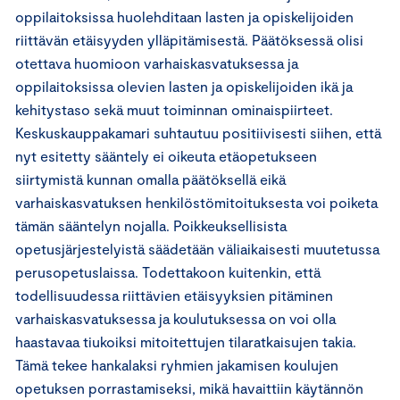
oppilaitoksissa huolehditaan lasten ja opiskelijoiden
riittävän etäisyyden ylläpitämisestä. Päätöksessä olisi
otettava huomioon varhaiskasvatuksessa ja
oppilaitoksissa olevien lasten ja opiskelijoiden ikä ja
kehitystaso sekä muut toiminnan ominaispiirteet.
Keskuskauppakamari suhtautuu positiivisesti siihen, että
nyt esitetty sääntely ei oikeuta etäopetukseen
siirtymistä kunnan omalla päätöksellä eikä
varhaiskasvatuksen henkilöstömitoituksesta voi poiketa
tämän sääntelyn nojalla. Poikkeuksellisista
opetusjärjestelyistä säädetään väliaikaisesti muutetussa
perusopetuslaissa. Todettakoon kuitenkin, että
todellisuudessa riittävien etäisyyksien pitäminen
varhaiskasvatuksessa ja koulutuksessa on voi olla
haastavaa tiukoiksi mitoitettujen tilaratkaisujen takia.
Tämä tekee hankalaksi ryhmien jakamisen koulujen
opetuksen porrastamiseksi, mikä havaittiin käytännön