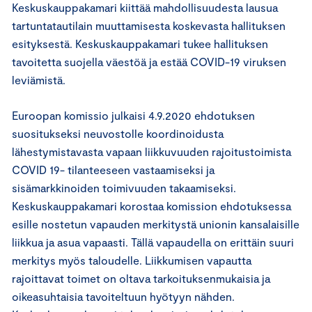
Keskuskauppakamari kiittää mahdollisuudesta lausua
tartuntatautilain muuttamisesta koskevasta hallituksen
esityksestä. Keskuskauppakamari tukee hallituksen
tavoitetta suojella väestöä ja estää COVID-19 viruksen
leviämistä.
Euroopan komissio julkaisi 4.9.2020 ehdotuksen
suositukseksi neuvostolle koordinoidusta
lähestymistavasta vapaan liikkuvuuden rajoitustoimista
COVID 19- tilanteeseen vastaamiseksi ja
sisämarkkinoiden toimivuuden takaamiseksi.
Keskuskauppakamari korostaa komission ehdotuksessa
esille nostetun vapauden merkitystä unionin kansalaisille
liikkua ja asua vapaasti. Tällä vapaudella on erittäin suuri
merkitys myös taloudelle. Liikkumisen vapautta
rajoittavat toimet on oltava tarkoituksenmukaisia ja
oikeasuhtaisia tavoiteltuun hyötyyn nähden.