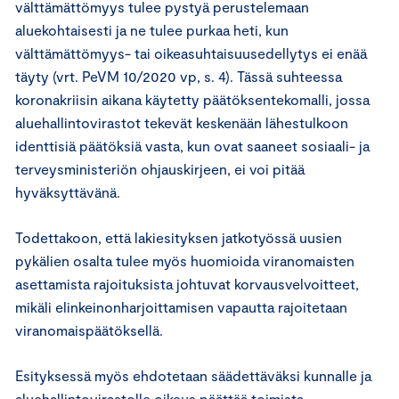
välttämättömyys tulee pystyä perustelemaan
aluekohtaisesti ja ne tulee purkaa heti, kun
välttämättömyys- tai oikeasuhtaisuusedellytys ei enää
täyty (vrt. PeVM 10/2020 vp, s. 4). Tässä suhteessa
koronakriisin aikana käytetty päätöksentekomalli, jossa
aluehallintovirastot tekevät keskenään lähestulkoon
identtisiä päätöksiä vasta, kun ovat saaneet sosiaali- ja
terveysministeriön ohjauskirjeen, ei voi pitää
hyväksyttävänä.
Todettakoon, että lakiesityksen jatkotyössä uusien
pykälien osalta tulee myös huomioida viranomaisten
asettamista rajoituksista johtuvat korvausvelvoitteet,
mikäli elinkeinonharjoittamisen vapautta rajoitetaan
viranomaispäätöksellä.
Esityksessä myös ehdotetaan säädettäväksi kunnalle ja
aluehallintovirastolle oikeus päättää toimista