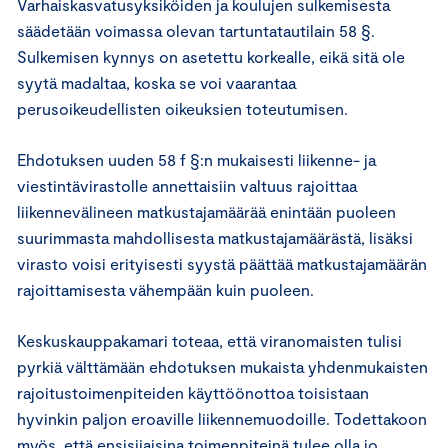
Varhaiskasvatusyksiköiden ja koulujen sulkemisesta
säädetään voimassa olevan tartuntatautilain 58 §.
Sulkemisen kynnys on asetettu korkealle, eikä sitä ole
syytä madaltaa, koska se voi vaarantaa
perusoikeudellisten oikeuksien toteutumisen.
Ehdotuksen uuden 58 f §:n mukaisesti liikenne- ja
viestintävirastolle annettaisiin valtuus rajoittaa
liikennevälineen matkustajamäärää enintään puoleen
suurimmasta mahdollisesta matkustajamäärästä, lisäksi
virasto voisi erityisesti syystä päättää matkustajamäärän
rajoittamisesta vähempään kuin puoleen.
Keskuskauppakamari toteaa, että viranomaisten tulisi
pyrkiä välttämään ehdotuksen mukaista yhdenmukaisten
rajoitustoimenpiteiden käyttöönottoa toisistaan
hyvinkin paljon eroaville liikennemuodoille. Todettakoon
myös, että ensisijaisina toimenpiteinä tulee olla jo