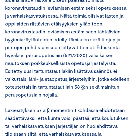
koronavirustaudin leviämisen estämiseksi opetuksessa
ja varhaiskasvatuksessa. Näitä toimia olisivat lasten ja
oppilaiden riittävien etäisyyksien ylläpitoon,
koronavirustaudin leviämisen estämiseen tähtäävien
hygieniakäytänteiden edellyttämiseen sekä tilojen ja
pintojen puhdistamiseen liittyvät toimet. Eduskunta
hyväksyi perusopetuslain (521/2020) väliaikaisen
muutoksen poikkeuksellisista opetusjärjestelyistä.
Esitetty uusi tartuntatautilakiin lisättävä säännös ei
vaikuttaisi lähi- ja etäopetusjärjestelyihin, jotka edelleen
toteutettaisiin tartuntatautilain 58 §:n sekä mainitun
perusopetuslain nojalla.
Lakiesityksen 57 a § momentin 1 kohdassa ehdotetaan
säädettäväksi, että kunta voisi päättää, että koulutuksen
tai varhaiskasvatuksen järjestäjän on huolehdittava
tiloissaan siitä, että varhaiskasvatuksessa ja