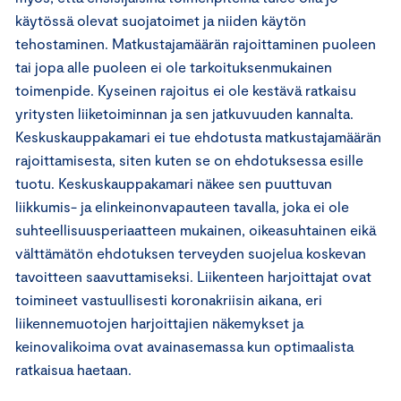
käytössä olevat suojatoimet ja niiden käytön
tehostaminen. Matkustajamäärän rajoittaminen puoleen
tai jopa alle puoleen ei ole tarkoituksenmukainen
toimenpide. Kyseinen rajoitus ei ole kestävä ratkaisu
yritysten liiketoiminnan ja sen jatkuvuuden kannalta.
Keskuskauppakamari ei tue ehdotusta matkustajamäärän
rajoittamisesta, siten kuten se on ehdotuksessa esille
tuotu. Keskuskauppakamari näkee sen puuttuvan
liikkumis- ja elinkeinonvapauteen tavalla, joka ei ole
suhteellisuusperiaatteen mukainen, oikeasuhtainen eikä
välttämätön ehdotuksen terveyden suojelua koskevan
tavoitteen saavuttamiseksi. Liikenteen harjoittajat ovat
toimineet vastuullisesti koronakriisin aikana, eri
liikennemuotojen harjoittajien näkemykset ja
keinovalikoima ovat avainasemassa kun optimaalista
ratkaisua haetaan.