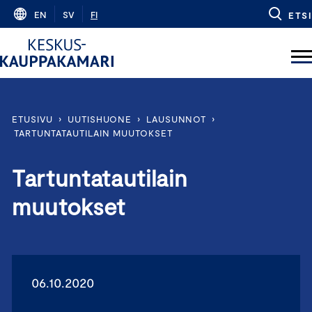
Skip
EN
SV
FI
ETSI
to
content
ETUSIVU
›
UUTISHUONE
›
LAUSUNNOT
›
TARTUNTATAUTILAIN MUUTOKSET
Tartuntatautilain
muutokset
06.10.2020