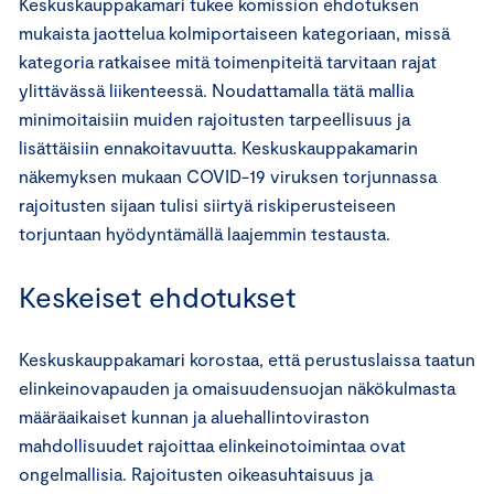
Keskuskauppakamari tukee komission ehdotuksen
mukaista jaottelua kolmiportaiseen kategoriaan, missä
kategoria ratkaisee mitä toimenpiteitä tarvitaan rajat
ylittävässä liikenteessä. Noudattamalla tätä mallia
minimoitaisiin muiden rajoitusten tarpeellisuus ja
lisättäisiin ennakoitavuutta. Keskuskauppakamarin
näkemyksen mukaan COVID-19 viruksen torjunnassa
rajoitusten sijaan tulisi siirtyä riskiperusteiseen
torjuntaan hyödyntämällä laajemmin testausta.
Keskeiset ehdotukset
Keskuskauppakamari korostaa, että perustuslaissa taatun
elinkeinovapauden ja omaisuudensuojan näkökulmasta
määräaikaiset kunnan ja aluehallintoviraston
mahdollisuudet rajoittaa elinkeinotoimintaa ovat
ongelmallisia. Rajoitusten oikeasuhtaisuus ja