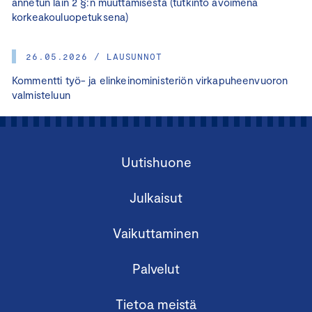
annetun lain 2 §:n muuttamisesta (tutkinto avoimena
korkeakouluopetuksena)
26.05.2026 / LAUSUNNOT
Kommentti työ- ja elinkeinoministeriön virkapuheenvuoron
valmisteluun
Uutishuone
Julkaisut
Vaikuttaminen
Palvelut
Tietoa meistä