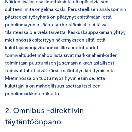
Näiden lisäksi osa ilmoituksista oli epäselviä sen
suhteen, mitä ongelma koski. Perusteellisen analysoinnin
päätteeksi työryhmä on päätynyt esittämään, että
puhelinmyynnin sääntelyn kiristämiselle ei tässä
tilanteessa ole vielä tarvetta. Keskuskauppakamari yhtyy
mietinnössä esitettyyn näkemykseen siitä, että
kuluttajansuojaviranomaisille annetut uudet
toimivaltuudet mahdollistaisivat markkinahäiriköiden
toimintaan puuttumisen ja samaan aikaan asiallisesti
toimivat tahot eivät kärsisi sääntelyn kiristymisestä.
Mietinnössä on tuotu myös hyvin esiin se, että
kuluttajalla on mahdollisuus asettaa itselleen
puhelinmarkkinointikielto.
2. Omnibus -direktiivin
täytäntöönpano