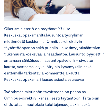
Oikeusministeriö on pyytänyt 9.7.2021
Keskuskauppakamarilta lausuntoa työryhmän
mietinnöstä koskien ns. Omnibus-direktiivin
täytäntöönpanoa sekä puhelin- ja kotimyyntisääntelyn
tiukennusta koskevaa lainsäädäntöä. Lausunto pyydettiin
antamaan sähköisesti, lausuntopalvelu.fi – sivuston
kautta, vastaamalla yksilöityihin kysymyksiin sekä
esittämällä tarkentavia kommentteja kautta.
Keskuskauppakamari lausuu asiasta seuraavan.
Työryhmän mietinnön tavoitteena on panna ns.
Omnibus-direktiivi kansallisesti täytäntöön. Tältä osin
ehdotetaan muutoksia kuluttajansuojalakiin sekä