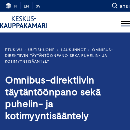
Skip
FI
EN
SV
ETSI
to
content
ETUSIVU
›
UUTISHUONE
›
LAUSUNNOT
›
OMNIBUS-
DIREKTIIVIN TÄYTÄNTÖÖNPANO SEKÄ PUHELIN- JA
KOTIMYYNTISÄÄNTELY
Omnibus-direktiivin
täytäntöönpano sekä
puhelin- ja
kotimyyntisääntely