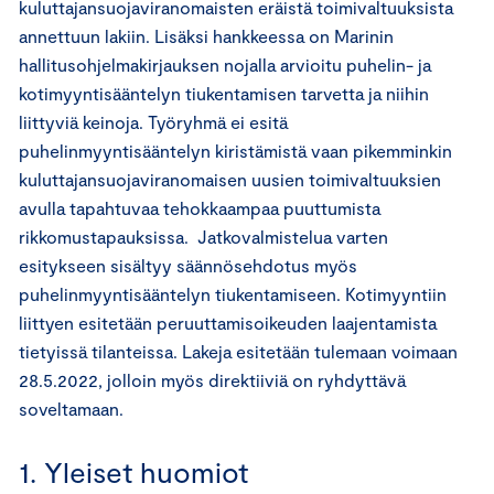
kuluttajansuojaviranomaisten eräistä toimivaltuuksista
annettuun lakiin. Lisäksi hankkeessa on Marinin
hallitusohjelmakirjauksen nojalla arvioitu puhelin- ja
kotimyyntisääntelyn tiukentamisen tarvetta ja niihin
liittyviä keinoja. Työryhmä ei esitä
puhelinmyyntisääntelyn kiristämistä vaan pikemminkin
kuluttajansuojaviranomaisen uusien toimivaltuuksien
avulla tapahtuvaa tehokkaampaa puuttumista
rikkomustapauksissa. Jatkovalmistelua varten
esitykseen sisältyy säännösehdotus myös
puhelinmyyntisääntelyn tiukentamiseen. Kotimyyntiin
liittyen esitetään peruuttamisoikeuden laajentamista
tietyissä tilanteissa. Lakeja esitetään tulemaan voimaan
28.5.2022, jolloin myös direktiiviä on ryhdyttävä
soveltamaan.
1. Yleiset huomiot