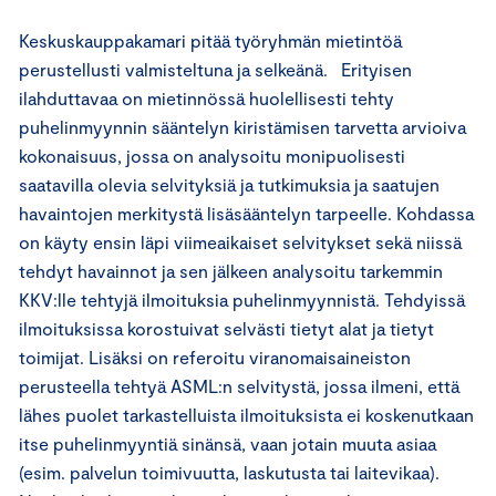
Keskuskauppakamari pitää työryhmän mietintöä
perustellusti valmisteltuna ja selkeänä. Erityisen
ilahduttavaa on mietinnössä huolellisesti tehty
puhelinmyynnin sääntelyn kiristämisen tarvetta arvioiva
kokonaisuus, jossa on analysoitu monipuolisesti
saatavilla olevia selvityksiä ja tutkimuksia ja saatujen
havaintojen merkitystä lisäsääntelyn tarpeelle. Kohdassa
on käyty ensin läpi viimeaikaiset selvitykset sekä niissä
tehdyt havainnot ja sen jälkeen analysoitu tarkemmin
KKV:lle tehtyjä ilmoituksia puhelinmyynnistä. Tehdyissä
ilmoituksissa korostuivat selvästi tietyt alat ja tietyt
toimijat. Lisäksi on referoitu viranomaisaineiston
perusteella tehtyä ASML:n selvitystä, jossa ilmeni, että
lähes puolet tarkastelluista ilmoituksista ei koskenutkaan
itse puhelinmyyntiä sinänsä, vaan jotain muuta asiaa
(esim. palvelun toimivuutta, laskutusta tai laitevikaa).