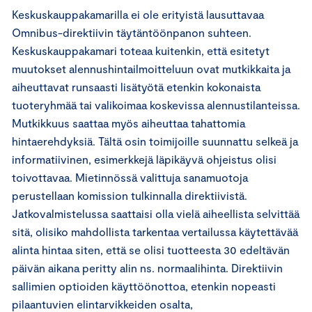
Keskuskauppakamarilla ei ole erityistä lausuttavaa
Omnibus-direktiivin täytäntöönpanon suhteen.
Keskuskauppakamari toteaa kuitenkin, että esitetyt
muutokset alennushintailmoitteluun ovat mutkikkaita ja
aiheuttavat runsaasti lisätyötä etenkin kokonaista
tuoteryhmää tai valikoimaa koskevissa alennustilanteissa.
Mutkikkuus saattaa myös aiheuttaa tahattomia
hintaerehdyksiä. Tältä osin toimijoille suunnattu selkeä ja
informatiivinen, esimerkkejä läpikäyvä ohjeistus olisi
toivottavaa. Mietinnössä valittuja sanamuotoja
perustellaan komission tulkinnalla direktiivistä.
Jatkovalmistelussa saattaisi olla vielä aiheellista selvittää
sitä, olisiko mahdollista tarkentaa vertailussa käytettävää
alinta hintaa siten, että se olisi tuotteesta 30 edeltävän
päivän aikana peritty alin ns. normaalihinta. Direktiivin
sallimien optioiden käyttöönottoa, etenkin nopeasti
pilaantuvien elintarvikkeiden osalta,