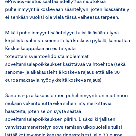
ePrivacy-asetus saattaa edellyttää muutoksia
puhelinmyyntiä koskevaan sääntelyyn, joten lisäsääntely
ei senkään vuoksi ole vielä tässä vaiheessa tarpeen.
Mikäli puhelinmyyntisääntelyyn tulisi lisäsääntelynä
kirjallista vahvistusmenettelyä koskeva pykälä, kannattaa
Keskuskauppakamari esitetyistä
toteuttamisvaihtoehdoista molemmat
soveltamisalapoikkeukset käsittävää vaihtoehtoa (sekä
sanoma- ja aikakauslehtiä koskeva rajaus että alle 30
euroa maksavia hyödykkeitä koskeva rajaus).
Sanoma- ja aikakauslehtien puhelinmyynti on mietinnön
mukaan vakiintunutta eikä siihen liity merkittäviä
haasteita, joten se on syytä säätää
soveltamisalapoikkeuksen piiriin. Lisäksi kirjallisen
vahvistusmenettelyn soveltamisen ulkopuolelle tulisi
jättää kotimyynnin kanssa rinnasteisesti alle 30 euroa