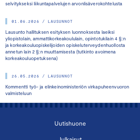
selvitykseksi liikuntapalvelujen arvonlisäverokohtelusta
01.06.2026 / LAUSUNNOT
Lausunto hallituksen esityksen luonnoksesta laeiksi
yliopistolain, ammattikorkeakoululain, opintotukilain 4 §:n
ja korkeakouluopiskelijoiden opiskeluterveydenhuollosta
annetun lain 2 §:n muuttamisesta (tutkinto avoimena
korkeakouluopetuksena)
26.05.2026 / LAUSUNNOT
Kommentti työ- ja elinkeinoministeriön virkapuheenvuoron
valmisteluun
Uutishuone
Julkaisut