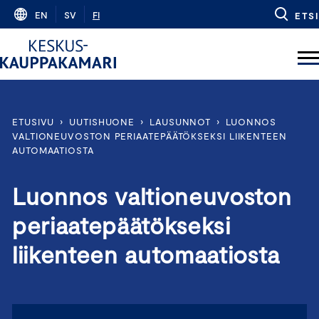
Skip
EN
SV
FI
ETSI
to
content
ETUSIVU
›
UUTISHUONE
›
LAUSUNNOT
›
LUONNOS
VALTIONEUVOSTON PERIAATEPÄÄTÖKSEKSI LIIKENTEEN
AUTOMAATIOSTA
Luonnos valtioneuvoston
periaatepäätökseksi
liikenteen automaatiosta