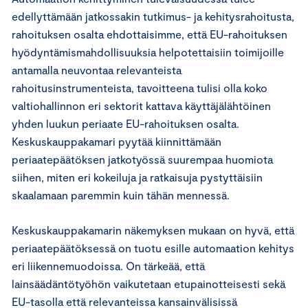
edellyttämään jatkossakin tutkimus- ja kehitysrahoitusta,
rahoituksen osalta ehdottaisimme, että EU-rahoituksen
hyödyntämismahdollisuuksia helpotettaisiin toimijoille
antamalla neuvontaa relevanteista
rahoitusinstrumenteista, tavoitteena tulisi olla koko
valtiohallinnon eri sektorit kattava käyttäjälähtöinen
yhden luukun periaate EU-rahoituksen osalta.
Keskuskauppakamari pyytää kiinnittämään
periaatepäätöksen jatkotyössä suurempaa huomiota
siihen, miten eri kokeiluja ja ratkaisuja pystyttäisiin
skaalamaan paremmin kuin tähän mennessä.
Keskuskauppakamarin näkemyksen mukaan on hyvä, että
periaatepäätöksessä on tuotu esille automaation kehitys
eri liikennemuodoissa. On tärkeää, että
lainsäädäntötyöhön vaikutetaan etupainotteisesti sekä
EU-tasolla että relevanteissa kansainvälisissä