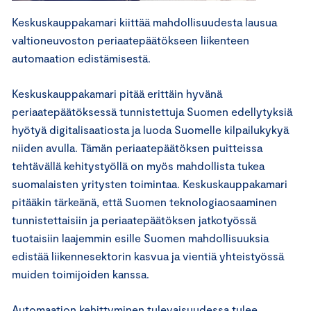
Keskuskauppakamari kiittää mahdollisuudesta lausua
valtioneuvoston periaatepäätökseen liikenteen
automaation edistämisestä.
Keskuskauppakamari pitää erittäin hyvänä
periaatepäätöksessä tunnistettuja Suomen edellytyksiä
hyötyä digitalisaatiosta ja luoda Suomelle kilpailukykyä
niiden avulla. Tämän periaatepäätöksen puitteissa
tehtävällä kehitystyöllä on myös mahdollista tukea
suomalaisten yritysten toimintaa. Keskuskauppakamari
pitääkin tärkeänä, että Suomen teknologiaosaaminen
tunnistettaisiin ja periaatepäätöksen jatkotyössä
tuotaisiin laajemmin esille Suomen mahdollisuuksia
edistää liikennesektorin kasvua ja vientiä yhteistyössä
muiden toimijoiden kanssa.
Automaation kehittyminen tulevaisuudessa tulee