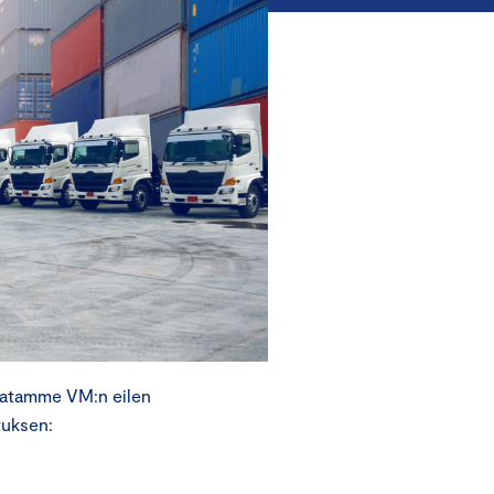
natamme VM:n eilen
tuksen: