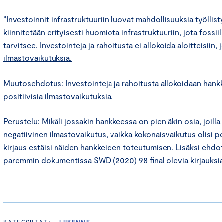
”Investoinnit infrastruktuuriin luovat mahdollisuuksia työllist
kiinnitetään erityisesti huomiota infrastruktuuriin, jota fossii
tarvitsee.
Investointeja ja rahoitusta ei allokoida aloitteisiin, j
ilmastovaikutuksia.
Muutosehdotus: Investointeja ja rahoitusta allokoidaan hankkei
positiivisia ilmastovaikutuksia.
Perustelu: Mikäli jossakin hankkeessa on pieniäkin osia, joill
negatiivinen ilmastovaikutus, vaikka kokonaisvaikutus olisi p
kirjaus estäisi näiden hankkeiden toteutumisen. Lisäksi ehdote
paremmin dokumentissa SWD (2020) 98 final olevia kirjauksia
KATEGORIAT:
LIIKENNE