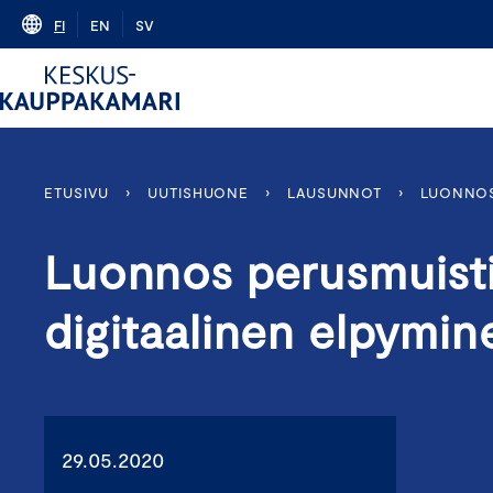
Skip
FI
EN
SV
to
content
ETUSIVU
›
UUTISHUONE
›
LAUSUNNOT
›
LUONNOS 
Luonnos perusmuistio
digitaalinen elpymine
29.05.2020