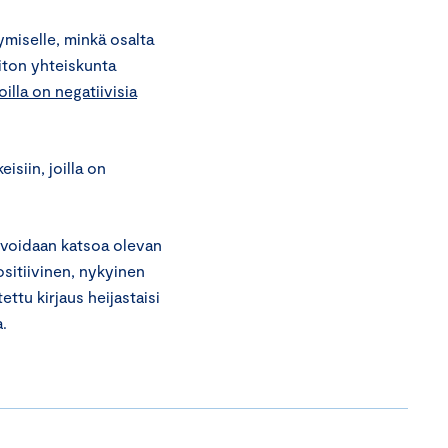
ymiselle, minkä osalta
liton yhteiskunta
oilla on negatiivisia
siin, joilla on
a voidaan katsoa olevan
ositiivinen, nykyinen
ttu kirjaus heijastaisi
.