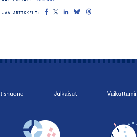
JAA ARTIKKELI:
tishuone
Julkaisut
Vaikuttami