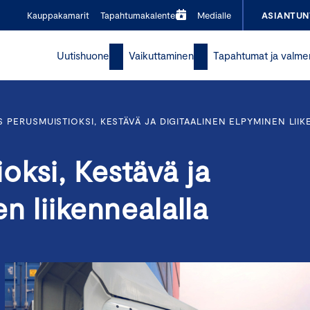
Kauppakamarit
Tapahtumakalenteri
Medialle
ASIANTUN
Uutishuone
Vaikuttaminen
Tapahtumat ja valme
PERUSMUISTIOKSI, KESTÄVÄ JA DIGITAALINEN ELPYMINEN LII
ksi, Kestävä ja
n liikennealalla