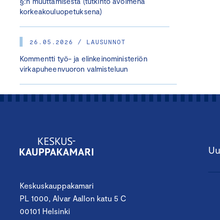
§:n muuttamisesta (tutkinto avoimena
korkeakouluopetuksena)
26.05.2026 / LAUSUNNOT
Kommentti työ- ja elinkeinoministeriön
virkapuheenvuoron valmisteluun
Uu
Keskuskauppakamari
PL 1000, Alvar Aallon katu 5 C
00101 Helsinki