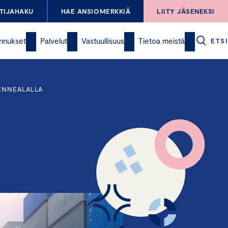
TIJAHAKU
HAE ANSIOMERKKIÄ
LIITY JÄSENEKSI
nnukset
Palvelut
Vastuullisuus
Tietoa meistä
ETSI
KENNEALALLA