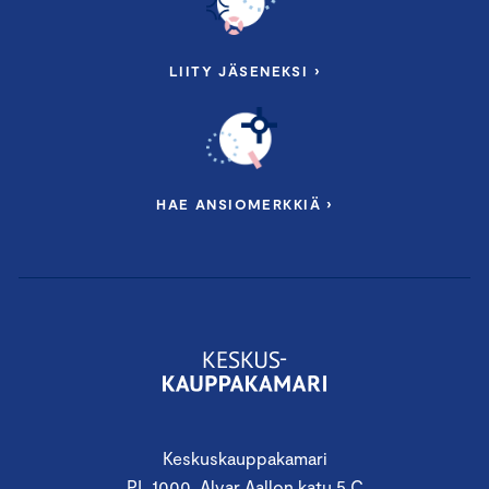
LIITY JÄSENEKSI ›
HAE ANSIOMERKKIÄ ›
Keskuskauppakamari
PL 1000, Alvar Aallon katu 5 C