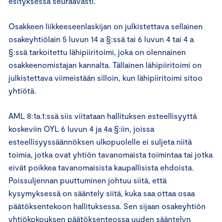
esityksessä seuraavasti.
Osakkeen liikkeeseenlaskijan on julkistettava sellainen
osakeyhtiölain 5 luvun 14 a §:ssä tai 6 luvun 4 tai 4 a
§:ssä tarkoitettu lähipiiritoimi, joka on olennainen
osakkeenomistajan kannalta. Tällainen lähipiiritoimi on
julkistettava viimeistään silloin, kun lähipiiritoimi sitoo
yhtiötä.
AML 8:1a.1:ssä siis viitataan hallituksen esteellisyyttä
koskeviin OYL 6 luvun 4 ja 4a §:iin, joissa
esteellisyyssäännöksen ulkopuolelle ei suljeta niitä
toimia, jotka ovat yhtiön tavanomaista toimintaa tai jotka
eivät poikkea tavanomaisista kaupallisista ehdoista.
Poissuljennan puuttuminen johtuu siitä, että
kysymyksessä on sääntely siitä, kuka saa ottaa osaa
päätöksentekoon hallituksessa. Sen sijaan osakeyhtiön
yhtiökokouksen päätöksenteossa uuden sääntelyn