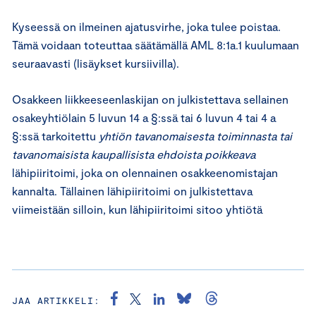
Kyseessä on ilmeinen ajatusvirhe, joka tulee poistaa.
Tämä voidaan toteuttaa säätämällä AML 8:1a.1 kuulumaan
seuraavasti (lisäykset kursiivilla).
Osakkeen liikkeeseenlaskijan on julkistettava sellainen
osakeyhtiölain 5 luvun 14 a §:ssä tai 6 luvun 4 tai 4 a
§:ssä tarkoitettu
yhtiön tavanomaisesta toiminnasta tai
tavanomaisista kaupallisista ehdoista poikkeava
lähipiiritoimi, joka on olennainen osakkeenomistajan
kannalta. Tällainen lähipiiritoimi on julkistettava
viimeistään silloin, kun lähipiiritoimi sitoo yhtiötä
JAA ARTIKKELI: