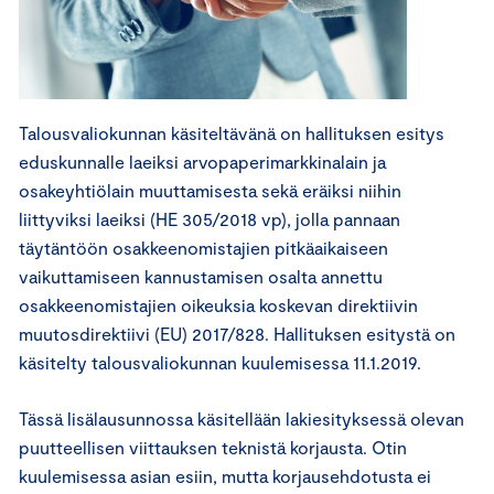
Talousvaliokunnan käsiteltävänä on hallituksen esitys
eduskunnalle laeiksi arvopaperimarkkinalain ja
osakeyhtiölain muuttamisesta sekä eräiksi niihin
liittyviksi laeiksi (HE 305/2018 vp), jolla pannaan
täytäntöön osakkeenomistajien pitkäaikaiseen
vaikuttamiseen kannustamisen osalta annettu
osakkeenomistajien oikeuksia koskevan direktiivin
muutosdirektiivi (EU) 2017/828. Hallituksen esitystä on
käsitelty talousvaliokunnan kuulemisessa 11.1.2019.
Tässä lisälausunnossa käsitellään lakiesityksessä olevan
puutteellisen viittauksen teknistä korjausta. Otin
kuulemisessa asian esiin, mutta korjausehdotusta ei