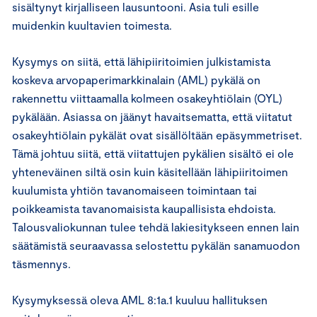
sisältynyt kirjalliseen lausuntooni. Asia tuli esille
muidenkin kuultavien toimesta.
Kysymys on siitä, että lähipiiritoimien julkistamista
koskeva arvopaperimarkkinalain (AML) pykälä on
rakennettu viittaamalla kolmeen osakeyhtiölain (OYL)
pykälään. Asiassa on jäänyt havaitsematta, että viitatut
osakeyhtiölain pykälät ovat sisällöltään epäsymmetriset.
Tämä johtuu siitä, että viitattujen pykälien sisältö ei ole
yhteneväinen siltä osin kuin käsitellään lähipiiritoimen
kuulumista yhtiön tavanomaiseen toimintaan tai
poikkeamista tavanomaisista kaupallisista ehdoista.
Talousvaliokunnan tulee tehdä lakiesitykseen ennen lain
säätämistä seuraavassa selostettu pykälän sanamuodon
täsmennys.
Kysymyksessä oleva AML 8:1a.1 kuuluu hallituksen