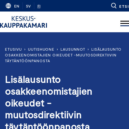
Skip
EN
SV
FI
ETSI
to
content
ETUSIVU
›
UUTISHUONE
›
LAUSUNNOT
›
LISÄLAUSUNTO
OSAKKEENOMISTAJIEN OIKEUDET -MUUTOSDIREKTIIVIN
TÄYTÄNTÖÖNPANOSTA
Lisälausunto
osakkeenomistajien
oikeudet -
muutosdirektiivin
täytäntöönpanosta