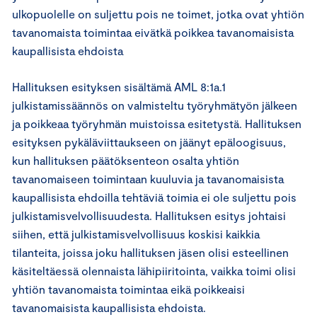
ulkopuolelle on suljettu pois ne toimet, jotka ovat yhtiön
tavanomaista toimintaa eivätkä poikkea tavanomaisista
kaupallisista ehdoista
Hallituksen esityksen sisältämä AML 8:1a.1
julkistamissäännös on valmisteltu työryhmätyön jälkeen
ja poikkeaa työryhmän muistoissa esitetystä. Hallituksen
esityksen pykäläviittaukseen on jäänyt epäloogisuus,
kun hallituksen päätöksenteon osalta yhtiön
tavanomaiseen toimintaan kuuluvia ja tavanomaisista
kaupallisista ehdoilla tehtäviä toimia ei ole suljettu pois
julkistamisvelvollisuudesta. Hallituksen esitys johtaisi
siihen, että julkistamisvelvollisuus koskisi kaikkia
tilanteita, joissa joku hallituksen jäsen olisi esteellinen
käsiteltäessä olennaista lähipiiritointa, vaikka toimi olisi
yhtiön tavanomaista toimintaa eikä poikkeaisi
tavanomaisista kaupallisista ehdoista.