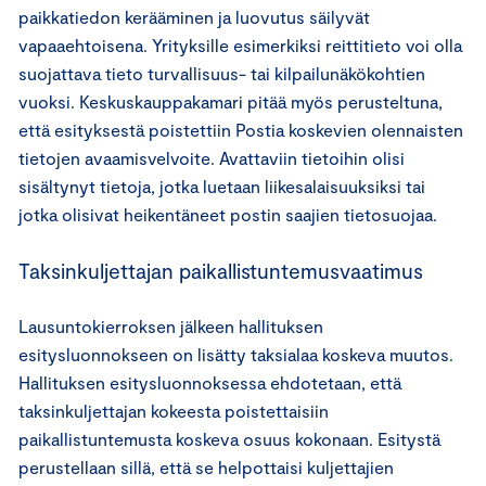
paikkatiedon kerääminen ja luovutus säilyvät
vapaaehtoisena. Yrityksille esimerkiksi reittitieto voi olla
suojattava tieto turvallisuus- tai kilpailunäkökohtien
vuoksi. Keskuskauppakamari pitää myös perusteltuna,
että esityksestä poistettiin Postia koskevien olennaisten
tietojen avaamisvelvoite. Avattaviin tietoihin olisi
sisältynyt tietoja, jotka luetaan liikesalaisuuksiksi tai
jotka olisivat heikentäneet postin saajien tietosuojaa.
Taksinkuljettajan paikallistuntemusvaatimus
Lausuntokierroksen jälkeen hallituksen
esitysluonnokseen on lisätty taksialaa koskeva muutos.
Hallituksen esitysluonnoksessa ehdotetaan, että
taksinkuljettajan kokeesta poistettaisiin
paikallistuntemusta koskeva osuus kokonaan. Esitystä
perustellaan sillä, että se helpottaisi kuljettajien