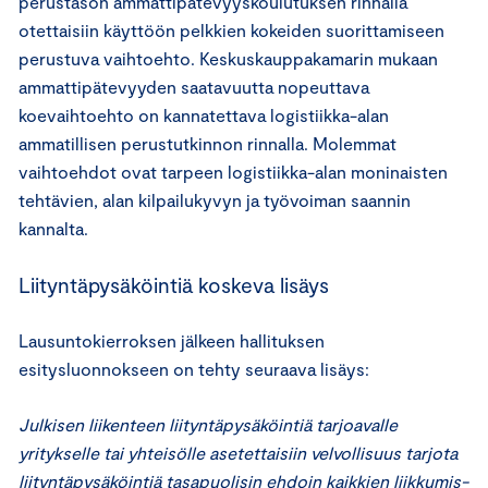
perustason ammattipätevyyskoulutuksen rinnalla
otettaisiin käyttöön pelkkien kokeiden suorittamiseen
perustuva vaihtoehto. Keskuskauppakamarin mukaan
ammattipätevyyden saatavuutta nopeuttava
koevaihtoehto on kannatettava logistiikka-alan
ammatillisen perustutkinnon rinnalla. Molemmat
vaihtoehdot ovat tarpeen logistiikka-alan moninaisten
tehtävien, alan kilpailukyvyn ja työvoiman saannin
kannalta.
Liityntäpysäköintiä koskeva lisäys
Lausuntokierroksen jälkeen hallituksen
esitysluonnokseen on tehty seuraava lisäys:
Julkisen liikenteen liityntäpysäköintiä tarjoavalle
yritykselle tai yhteisölle asetettaisiin velvollisuus tarjota
liityntäpysäköintiä tasapuolisin ehdoin kaikkien liikkumis-