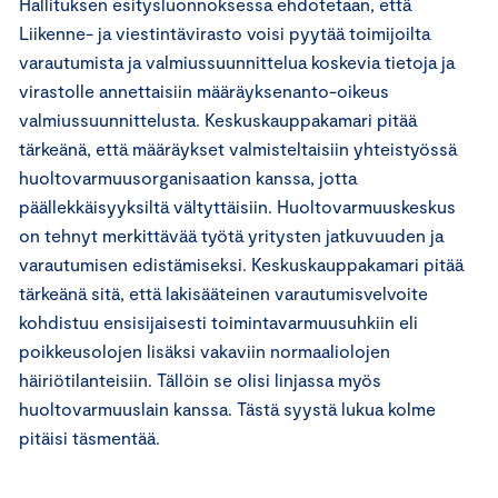
Hallituksen esitysluonnoksessa ehdotetaan, että
Liikenne- ja viestintävirasto voisi pyytää toimijoilta
varautumista ja valmiussuunnittelua koskevia tietoja ja
virastolle annettaisiin määräyksenanto-oikeus
valmiussuunnittelusta. Keskuskauppakamari pitää
tärkeänä, että määräykset valmisteltaisiin yhteistyössä
huoltovarmuusorganisaation kanssa, jotta
päällekkäisyyksiltä vältyttäisiin. Huoltovarmuuskeskus
on tehnyt merkittävää työtä yritysten jatkuvuuden ja
varautumisen edistämiseksi. Keskuskauppakamari pitää
tärkeänä sitä, että lakisääteinen varautumisvelvoite
kohdistuu ensisijaisesti toimintavarmuusuhkiin eli
poikkeusolojen lisäksi vakaviin normaaliolojen
häiriötilanteisiin. Tällöin se olisi linjassa myös
huoltovarmuuslain kanssa. Tästä syystä lukua kolme
pitäisi täsmentää.