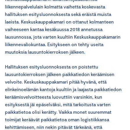
liikennepalvelulain kolmatta vaihetta koskevasta
hallituksen esitysluonnoksesta sekä eräistä muista
laeista. Keskuskauppakamari on ottanut kolmanteen
vaiheeseen kantaa kesäkuussa 2018 annetussa
lausunnossa, jota varten kuultiin Keskuskauppakamarin
liikennevaliokuntaa. Esitykseen on tehty useita
muutoksia lausuntokierroksen jälkeen.
Hallituksen esitysluonnoksesta on poistettu
lausuntokierroksen jälkeen paikkatiedon keräämisen
velvoite. Keskuskauppakamari pitää hyvänä, että
elinkeinoelämän kantoja kuultiin ja laajasta paikkatiedon
keräämisvelvoitteesta luovuttiin varsinkin, kun
esityksestä jäi epäselväksi, mitä tarkoitusta varten
paikkatietoa olisi kerätty. Vaikka monet suuremmat
toimijat keräävät paikkatietoa oman logistiikkansa
kehittämiseen, niin nekin pitävät tärkeänä, että