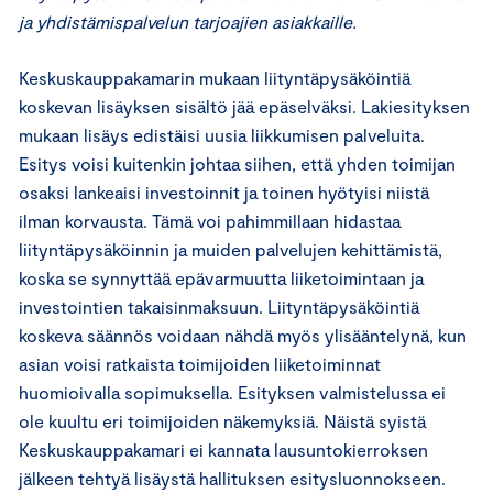
ja yhdistämispalvelun tarjoajien asiakkaille.
Keskuskauppakamarin mukaan liityntäpysäköintiä
koskevan lisäyksen sisältö jää epäselväksi. Lakiesityksen
mukaan lisäys edistäisi uusia liikkumisen palveluita.
Esitys voisi kuitenkin johtaa siihen, että yhden toimijan
osaksi lankeaisi investoinnit ja toinen hyötyisi niistä
ilman korvausta. Tämä voi pahimmillaan hidastaa
liityntäpysäköinnin ja muiden palvelujen kehittämistä,
koska se synnyttää epävarmuutta liiketoimintaan ja
investointien takaisinmaksuun. Liityntäpysäköintiä
koskeva säännös voidaan nähdä myös ylisääntelynä, kun
asian voisi ratkaista toimijoiden liiketoiminnat
huomioivalla sopimuksella. Esityksen valmistelussa ei
ole kuultu eri toimijoiden näkemyksiä. Näistä syistä
Keskuskauppakamari ei kannata lausuntokierroksen
jälkeen tehtyä lisäystä hallituksen esitysluonnokseen.