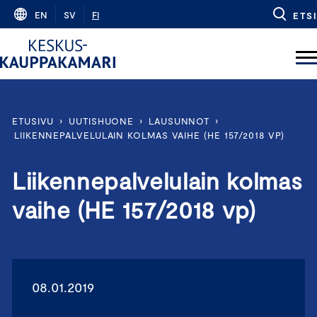
Skip
EN
SV
FI
ETSI
to
content
ETUSIVU
›
UUTISHUONE
›
LAUSUNNOT
›
LIIKENNEPALVELULAIN KOLMAS VAIHE (HE 157/2018 VP)
Liikennepalvelulain kolmas
vaihe (HE 157/2018 vp)
08.01.2019