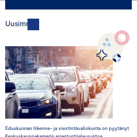
Uusimmat
Eduskunnan liikenne- ja viestintävaliokunta on pyytänyt
Keskuskauppakamarin asiantuntijalausuntoa