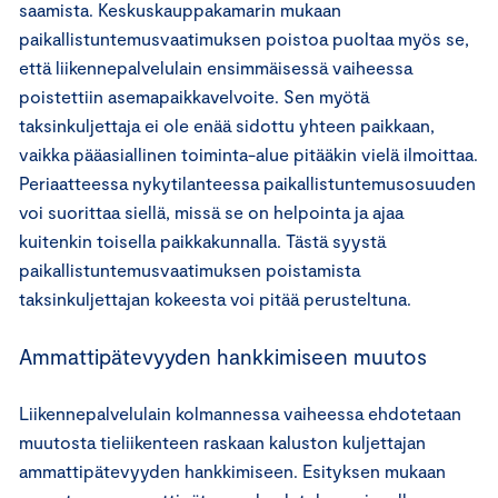
saamista. Keskuskauppakamarin mukaan
paikallistuntemusvaatimuksen poistoa puoltaa myös se,
että liikennepalvelulain ensimmäisessä vaiheessa
poistettiin asemapaikkavelvoite. Sen myötä
taksinkuljettaja ei ole enää sidottu yhteen paikkaan,
vaikka pääasiallinen toiminta-alue pitääkin vielä ilmoittaa.
Periaatteessa nykytilanteessa paikallistuntemusosuuden
voi suorittaa siellä, missä se on helpointa ja ajaa
kuitenkin toisella paikkakunnalla. Tästä syystä
paikallistuntemusvaatimuksen poistamista
taksinkuljettajan kokeesta voi pitää perusteltuna.
Ammattipätevyyden hankkimiseen muutos
Liikennepalvelulain kolmannessa vaiheessa ehdotetaan
muutosta tieliikenteen raskaan kaluston kuljettajan
ammattipätevyyden hankkimiseen. Esityksen mukaan