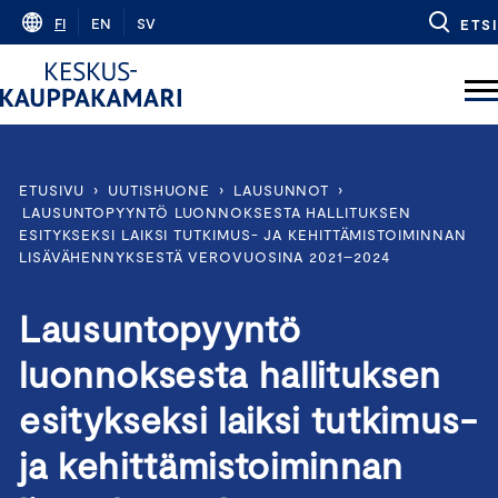
Skip
FI
EN
SV
ETSI
to
content
ETUSIVU
›
UUTISHUONE
›
LAUSUNNOT
›
LAUSUNTOPYYNTÖ LUONNOKSESTA HALLITUKSEN
ESITYKSEKSI LAIKSI TUTKIMUS- JA KEHITTÄMISTOIMINNAN
LISÄVÄHENNYKSESTÄ VEROVUOSINA 2021–2024
Lausuntopyyntö
luonnoksesta hallituksen
esitykseksi laiksi tutkimus-
ja kehittämistoiminnan