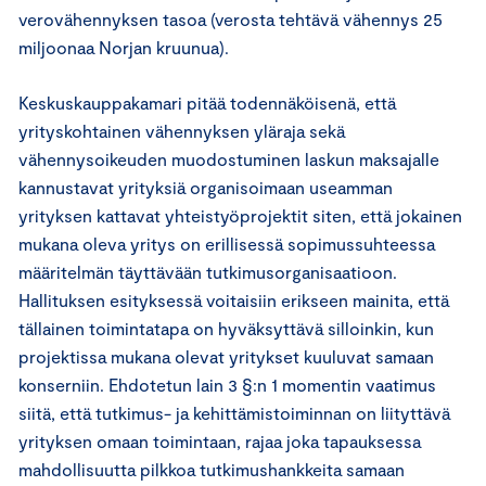
verovähennyksen tasoa (verosta tehtävä vähennys 25
miljoonaa Norjan kruunua).
Keskuskauppakamari pitää todennäköisenä, että
yrityskohtainen vähennyksen yläraja sekä
vähennysoikeuden muodostuminen laskun maksajalle
kannustavat yrityksiä organisoimaan useamman
yrityksen kattavat yhteistyöprojektit siten, että jokainen
mukana oleva yritys on erillisessä sopimussuhteessa
määritelmän täyttävään tutkimusorganisaatioon.
Hallituksen esityksessä voitaisiin erikseen mainita, että
tällainen toimintatapa on hyväksyttävä silloinkin, kun
projektissa mukana olevat yritykset kuuluvat samaan
konserniin. Ehdotetun lain 3 §:n 1 momentin vaatimus
siitä, että tutkimus- ja kehittämistoiminnan on liityttävä
yrityksen omaan toimintaan, rajaa joka tapauksessa
mahdollisuutta pilkkoa tutkimushankkeita samaan