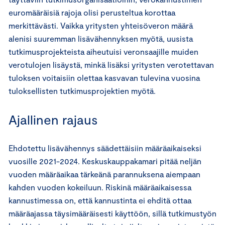
euromääräisiä rajoja olisi perusteltua korottaa
merkittävästi. Vaikka yritysten yhteisöveron määrä
alenisi suuremman lisävähennyksen myötä, uusista
tutkimusprojekteista aiheutuisi veronsaajille muiden
verotulojen lisäystä, minkä lisäksi yritysten verotettavan
tuloksen voitaisiin olettaa kasvavan tulevina vuosina
tuloksellisten tutkimusprojektien myötä.
Ajallinen rajaus
Ehdotettu lisävähennys säädettäisiin määräaikaiseksi
vuosille 2021-2024. Keskuskauppakamari pitää neljän
vuoden määräaikaa tärkeänä parannuksena aiempaan
kahden vuoden kokeiluun. Riskinä määräaikaisessa
kannustimessa on, että kannustinta ei ehditä ottaa
määräajassa täysimääräisesti käyttöön, sillä tutkimustyön