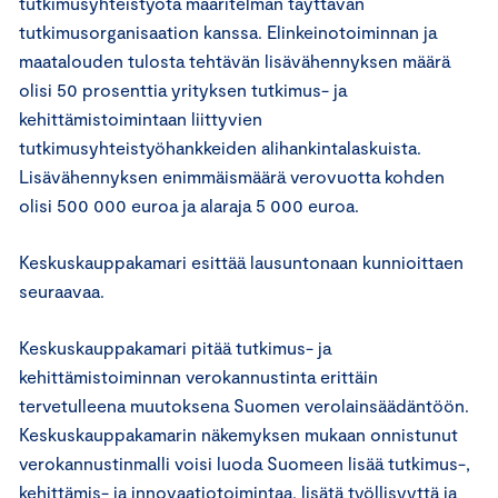
tutkimusyhteistyötä määritelmän täyttävän
tutkimusorganisaation kanssa. Elinkeinotoiminnan ja
maatalouden tulosta tehtävän lisävähennyksen määrä
olisi 50 prosenttia yrityksen tutkimus- ja
kehittämistoimintaan liittyvien
tutkimusyhteistyöhankkeiden alihankintalaskuista.
Lisävähennyksen enimmäismäärä verovuotta kohden
olisi 500 000 euroa ja alaraja 5 000 euroa.
Keskuskauppakamari esittää lausuntonaan kunnioittaen
seuraavaa.
Keskuskauppakamari pitää tutkimus- ja
kehittämistoiminnan verokannustinta erittäin
tervetulleena muutoksena Suomen verolainsäädäntöön.
Keskuskauppakamarin näkemyksen mukaan onnistunut
verokannustinmalli voisi luoda Suomeen lisää tutkimus-,
kehittämis- ja innovaatiotoimintaa, lisätä työllisyyttä ja