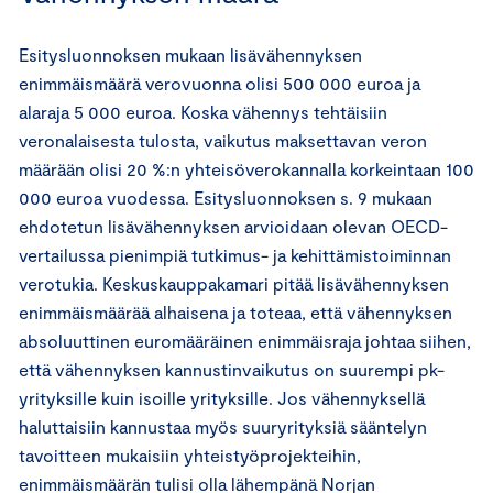
Esitysluonnoksen mukaan lisävähennyksen
enimmäismäärä verovuonna olisi 500 000 euroa ja
alaraja 5 000 euroa. Koska vähennys tehtäisiin
veronalaisesta tulosta, vaikutus maksettavan veron
määrään olisi 20 %:n yhteisöverokannalla korkeintaan 100
000 euroa vuodessa. Esitysluonnoksen s. 9 mukaan
ehdotetun lisävähennyksen arvioidaan olevan OECD-
vertailussa pienimpiä tutkimus- ja kehittämistoiminnan
verotukia. Keskuskauppakamari pitää lisävähennyksen
enimmäismäärää alhaisena ja toteaa, että vähennyksen
absoluuttinen euromääräinen enimmäisraja johtaa siihen,
että vähennyksen kannustinvaikutus on suurempi pk-
yrityksille kuin isoille yrityksille. Jos vähennyksellä
haluttaisiin kannustaa myös suuryrityksiä sääntelyn
tavoitteen mukaisiin yhteistyöprojekteihin,
enimmäismäärän tulisi olla lähempänä Norjan