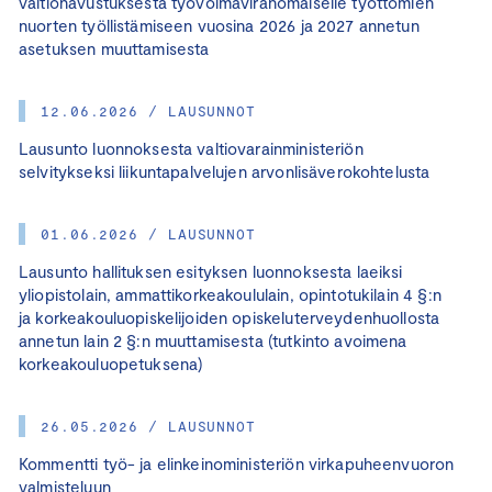
valtionavustuksesta työvoimaviranomaiselle työttömien
nuorten työllistämiseen vuosina 2026 ja 2027 annetun
asetuksen muuttamisesta
12.06.2026 / LAUSUNNOT
Lausunto luonnoksesta valtiovarainministeriön
selvitykseksi liikuntapalvelujen arvonlisäverokohtelusta
01.06.2026 / LAUSUNNOT
Lausunto hallituksen esityksen luonnoksesta laeiksi
yliopistolain, ammattikorkeakoululain, opintotukilain 4 §:n
ja korkeakouluopiskelijoiden opiskeluterveydenhuollosta
annetun lain 2 §:n muuttamisesta (tutkinto avoimena
korkeakouluopetuksena)
26.05.2026 / LAUSUNNOT
Kommentti työ- ja elinkeinoministeriön virkapuheenvuoron
valmisteluun