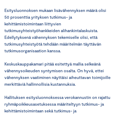
Esitysluonnoksen mukaan lisävähennyksen määrä olisi
50 prosenttia yrityksen tutkimus- ja
kehittämistoimintaan liittyvien
tutkimusyhteistyöhankkeiden alihankintalaskuista.
Edellytyksenä vähennyksen tekemiselle olisi, että
tutkimusyhteistyötä tehdään määritelmän täyttävän
tutkimusorganisaation kanssa.
Keskuskauppakamari pitää esitettyä mallia selkeänä
vähennysoikeuden syntymisen osalta. On hyvä, ettei
vähennyksen vaatiminen näyttäisi aiheuttavan toimijoille
merkittäviä hallinnollisia kustannuksia.
Hallituksen esitysluonnoksessa verokannustin on rajattu
ryhmäpoikkeusasetuksessa määriteltyyn tutkimus- ja
kehittämistoimintaan sekä tutkimus- ja