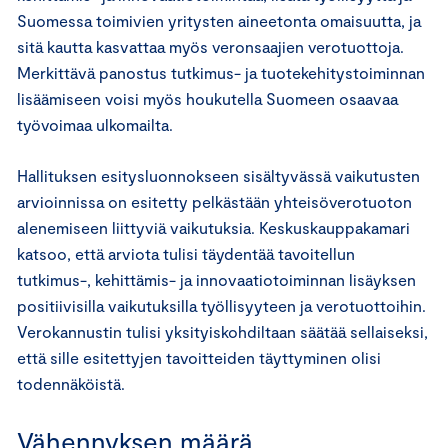
Suomessa toimivien yritysten aineetonta omaisuutta, ja
sitä kautta kasvattaa myös veronsaajien verotuottoja.
Merkittävä panostus tutkimus- ja tuotekehitystoiminnan
lisäämiseen voisi myös houkutella Suomeen osaavaa
työvoimaa ulkomailta.
Hallituksen esitysluonnokseen sisältyvässä vaikutusten
arvioinnissa on esitetty pelkästään yhteisöverotuoton
alenemiseen liittyviä vaikutuksia. Keskuskauppakamari
katsoo, että arviota tulisi täydentää tavoitellun
tutkimus-, kehittämis- ja innovaatiotoiminnan lisäyksen
positiivisilla vaikutuksilla työllisyyteen ja verotuottoihin.
Verokannustin tulisi yksityiskohdiltaan säätää sellaiseksi,
että sille esitettyjen tavoitteiden täyttyminen olisi
todennäköistä.
Vähennyksen määrä