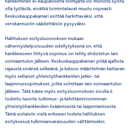
hankkiminen ei-kaupalliselta toimijalta voi monista syistä
olla työlästä, eivätkä toimintatavat muutu nopeasti.
Keskuskauppakamari esittää harkittavaksi, että
verokannustin säädettäisiin pysyväksi.
Hallituksen esitysluonnoksen mukaan
vähennyskelpoisuuden edellytyksenä on, että
hankkeeseen liittyvä sopimus on tehty ehdotetun lain
voimaantulon jälkeen. Keskuskauppakamari pitää ajallista
rajausta sinänsä selkeänä, ja katsoo määritelmän kattavan
myös sellaiset yhteistyöhankkeiden jatko- tai
laajennussopimukset, jotka solmitaan lain voimaantulon
jälkeen. Tätä tukee myös esitysluonnoksen sivulla 6
todettu tavoite tutkimus- ja kehittämistoiminnan
yhteistyöhankkeiden lisäämisestä tai laajentamisesta.
Tämä voitaisiin vielä erikseen todeta hallituksen
esityksessä tulkinnanvaraisuuden välttämiseksi.