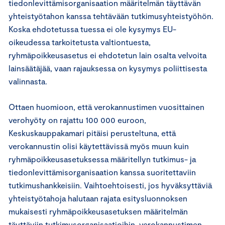
tiedonlevittämisorganisaation määritelmän täyttävän
yhteistyötahon kanssa tehtävään tutkimusyhteistyöhön.
Koska ehdotetussa tuessa ei ole kysymys EU-
oikeudessa tarkoitetusta valtiontuesta,
ryhmäpoikkeusasetus ei ehdotetun lain osalta velvoita
lainsäätäjää, vaan rajauksessa on kysymys poliittisesta
valinnasta.
Ottaen huomioon, että verokannustimen vuosittainen
verohyöty on rajattu 100 000 euroon,
Keskuskauppakamari pitäisi perusteltuna, että
verokannustin olisi käytettävissä myös muun kuin
ryhmäpoikkeusasetuksessa määritellyn tutkimus- ja
tiedonlevittämisorganisaation kanssa suoritettaviin
tutkimushankkeisiin. Vaihtoehtoisesti, jos hyväksyttäviä
yhteistyötahoja halutaan rajata esitysluonnoksen
mukaisesti ryhmäpoikkeusasetuksen määritelmän
täyttäviin tutkimusorganisaatioihin, verokannustimen