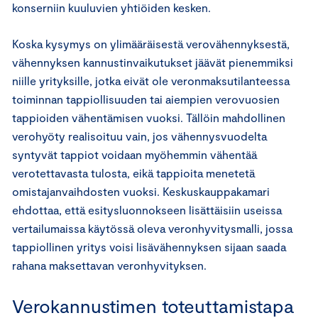
konserniin kuuluvien yhtiöiden kesken.
Koska kysymys on ylimääräisestä verovähennyksestä,
vähennyksen kannustinvaikutukset jäävät pienemmiksi
niille yrityksille, jotka eivät ole veronmaksutilanteessa
toiminnan tappiollisuuden tai aiempien verovuosien
tappioiden vähentämisen vuoksi. Tällöin mahdollinen
verohyöty realisoituu vain, jos vähennysvuodelta
syntyvät tappiot voidaan myöhemmin vähentää
verotettavasta tulosta, eikä tappioita menetetä
omistajanvaihdosten vuoksi. Keskuskauppakamari
ehdottaa, että esitysluonnokseen lisättäisiin useissa
vertailumaissa käytössä oleva veronhyvitysmalli, jossa
tappiollinen yritys voisi lisävähennyksen sijaan saada
rahana maksettavan veronhyvityksen.
Verokannustimen toteuttamistapa