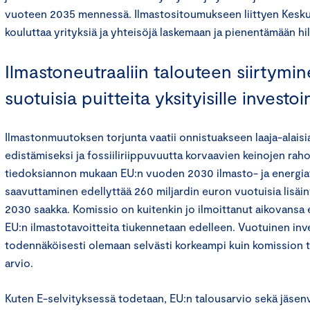
vuoteen 2035 mennessä. Ilmastositoumukseen liittyen Kes
kouluttaa yrityksiä ja yhteisöjä laskemaan ja pienentämään hili
Ilmastoneutraaliin talouteen siirtymi
suotuisia puitteita yksityisille investoi
Ilmastonmuutoksen torjunta vaatii onnistuakseen laaja-alaisi
edistämiseksi ja fossiiliriippuvuutta korvaavien keinojen rah
tiedoksiannon mukaan EU:n vuoden 2030 ilmasto- ja energia
saavuttaminen edellyttää 260 miljardin euron vuotuisia lisäi
2030 saakka. Komissio on kuitenkin jo ilmoittanut aikovansa e
EU:n ilmastotavoitteita tiukennetaan edelleen. Vuotuinen inve
todennäköisesti olemaan selvästi korkeampi kuin komission 
arvio.
Kuten E-selvityksessä todetaan, EU:n talousarvio sekä jäsenv