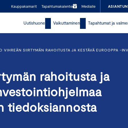
Kauppakamarit
Tapahtumakalenteri
Medialle
ASIANTUN
Uutishuone
Vaikuttaminen
Tapahtumat ja valme
O VIHREÄN SIIRTYMÄN RAHOITUSTA JA KESTÄVÄ EUROOPPA -I
rtymän rahoitusta ja
nvestointiohjelmaa
n tiedoksiannosta