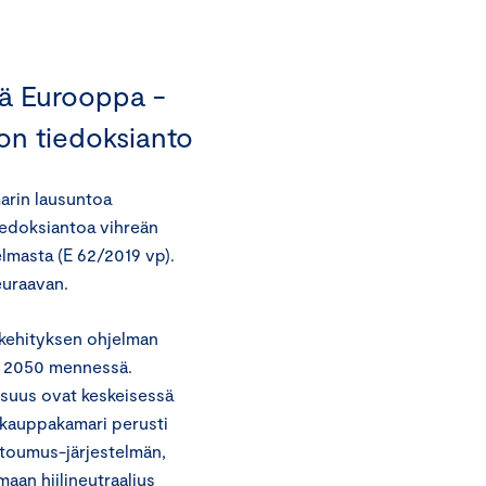
vä Eurooppa -
on tiedoksianto
arin lausuntoa
iedoksiantoa vihreän
lmasta (E 62/2019 vp).
euraavan.
kehityksen ohjelman
en 2050 mennessä.
isuus ovat keskeisessä
kauppakamari perusti
itoumus-järjestelmän,
maan hiilineutraalius