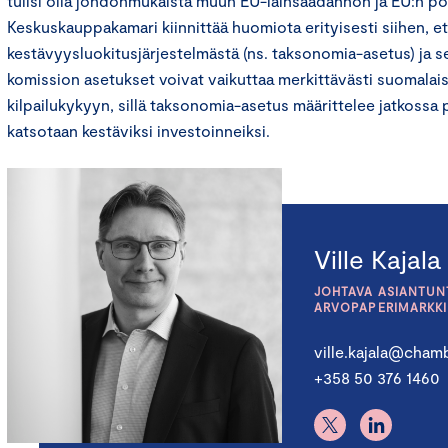
tulisi olla johdonmukaista muun EU-lainsäädännön ja EU:n poli
Keskuskauppakamari kiinnittää huomiota erityisesti siihen, e
kestävyysluokitusjärjestelmästä (ns. taksonomia-asetus) ja s
komission asetukset voivat vaikuttaa merkittävästi suomalais
kilpailukykyyn, sillä taksonomia-asetus määrittelee jatkossa p
katsotaan kestäviksi investoinneiksi.
Ville Kajala
JOHTAVA ASIANTUNT
ARVOPAPERIMARKK
ville.kajala@chamb
+358 50 376 1460