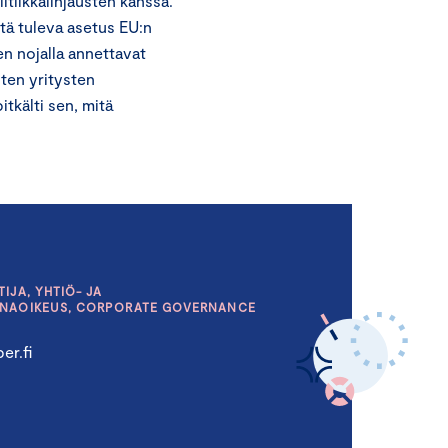
tiikkalinjausten kanssa.
ttä tuleva asetus EU:n
en nojalla annettavat
ten yritysten
itkälti sen, mitä
IJA, YHTIÖ- JA
INAOIKEUS, CORPORATE GOVERNANCE
er.fi