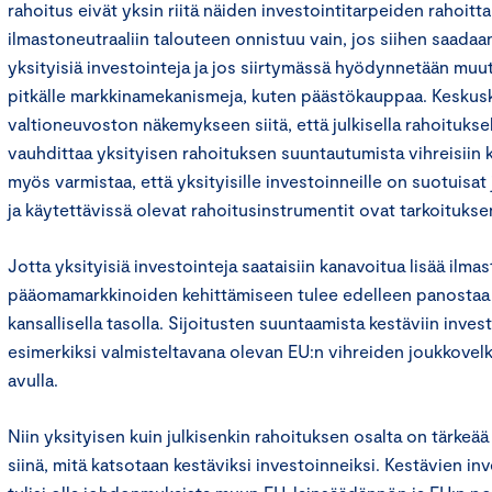
rahoitus eivät yksin riitä näiden investointitarpeiden rahoitt
ilmastoneutraaliin talouteen onnistuu vain, jos siihen saadaan
yksityisiä investointeja ja jos siirtymässä hyödynnetään mu
pitkälle markkinamekanismeja, kuten päästökauppaa. Kesku
valtioneuvoston näkemykseen siitä, että julkisella rahoitukse
vauhdittaa yksityisen rahoituksen suuntautumista vihreisiin k
myös varmistaa, että yksityisille investoinneille on suotuisat
ja käytettävissä olevat rahoitusinstrumentit ovat tarkoituks
Jotta yksityisiä investointeja saataisiin kanavoitua lisää ilma
pääomamarkkinoiden kehittämiseen tulee edelleen panostaa 
kansallisella tasolla. Sijoitusten suuntaamista kestäviin inves
esimerkiksi valmisteltavana olevan EU:n vihreiden joukkovelk
avulla.
Niin yksityisen kuin julkisenkin rahoituksen osalta on tärke
siinä, mitä katsotaan kestäviksi investoinneiksi. Kestävien inv