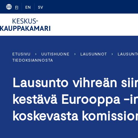
Skip
FI
EN
SV
to
content
ETUSIVU
›
UUTISHUONE
›
LAUSUNNOT
›
LAUSUNT
TIEDOKSIANNOSTA
Lausunto vihreän sii
kestävä Eurooppa -i
koskevasta komissio