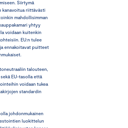
amiseen. Siirtymä
 kanavoitua riittävästi
utoinkin mahdollisimman
skauppakamari yhtyy
lla voidaan kuitenkin
ohteisiin. EU:n tulee
 ja ennakoitavat puitteet
enmukaiset.
stoneutraaliin talouteen,
sekä EU-tasolla että
tointeihin voidaan tukea
akirjojen standardin
ää olla johdonmukainen
estointien luokittelun