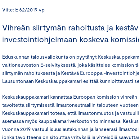
Viite: E 62/2019 vp
Vihreän siirtymän rahoitusta ja kestä
investointiohjelmaan koskeva komissi
Eduskunnan talousvaliokunta on pyytänyt Keskuskauppakam
valtioneuvoston E-selvityksestä, joka käsittelee komission t
siirtymän rahoituksesta ja Kestävä Eurooppa -investointiohje
Lausuntonaan Keskuskauppakamari esittää kunnioittavasti s
Keskuskauppakamari kannattaa Euroopan komission vihreän 
tavoitetta siirtymisestä ilmastoneutraaliin talouteen vuote
Keskuskauppakamari toteaa, että ilmastonmuutos ja vastuull
asemassa myös kauppakamariverkoston toiminnassa. Keskus
vuonna 2019 vastuullisuuslautakunnan ja lanseerasi Ilmastos
jonka tavoitteena on sitouttaa yrityksiä ja yhteisöjä saavutta