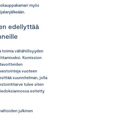
kuskauppakamari myös
jalanjälkeään.
nen edellyttää
nneille
a toimia vähähiilisyyden
oittamiseksi. Komission
tavoitteiden
nvestointeja vuoteen
sittää suunnitelman, jolla
stointitarve tulee siten
tiedoksiannossa esitetty
altioiden julkinen