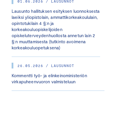
01.06.2026 / LAUSUNNOT
Lausunto hallituksen esityksen luonnoksesta
laeiksi yliopistolain, ammattikorkeakoululain,
opintotukilain 4 §:n ja
korkeakouluopiskelijoiden
opiskeluterveydenhuollosta annetun lain 2
§:n muuttamisesta (tutkinto avoimena
korkeakouluopetuksena)
26.05.2026 / LAUSUNNOT
Kommentti työ- ja elinkeinoministeriön
virkapuheenvuoron valmisteluun