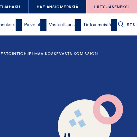
TIJAHAKU
HAE ANSIOMERKKIÄ
LIITY JÄSENEKSI
nnukset
Palvelut
Vastuullisuus
Tietoa meistä
ETSI
NVESTOINTIOHJELMAA KOSKEVASTA KOMISSION