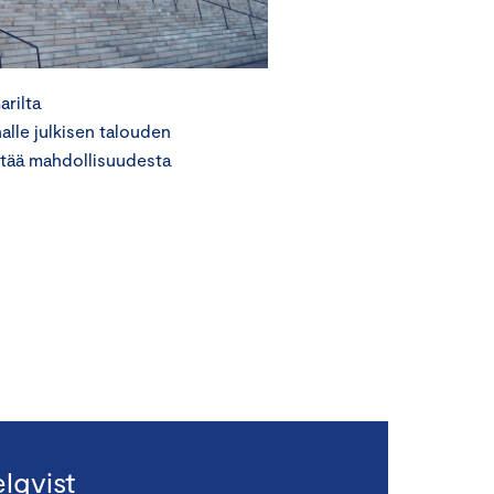
rilta
lle julkisen talouden
ttää mahdollisuudesta
lqvist