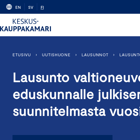
Skip
EN
SV
FI
to
content
ETUSIVU
›
UUTISHUONE
›
LAUSUNNOT
›
LAUSUNT
Lausunto valtioneuv
eduskunnalle julkise
suunnitelmasta vuos