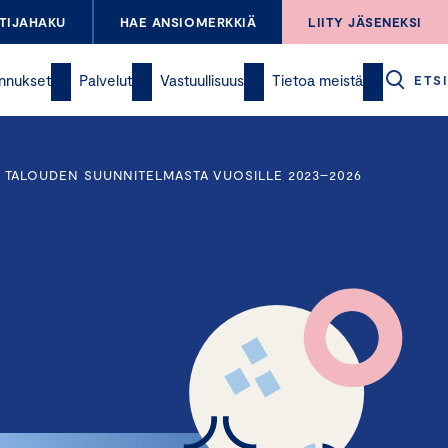
TIJAHAKU
HAE ANSIOMERKKIÄ
LIITY JÄSENEKSI
nnukset
Palvelut
Vastuullisuus
Tietoa meistä
ETSI
TALOUDEN SUUNNITELMASTA VUOSILLE 2023–2026