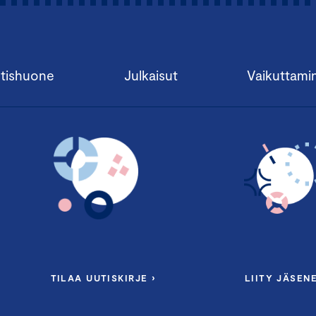
tishuone
Julkaisut
Vaikuttami
TILAA UUTISKIRJE ›
LIITY JÄSENE