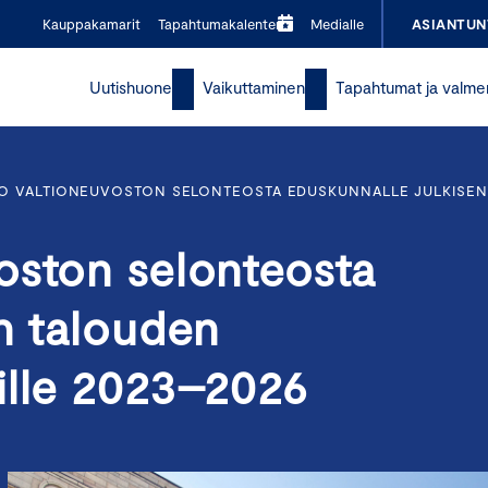
Kauppakamarit
Tapahtumakalenteri
Medialle
ASIANTUN
Uutishuone
Vaikuttaminen
Tapahtumat ja valme
O VALTIONEUVOSTON SELONTEOSTA EDUSKUNNALLE JULKISEN 
oston selonteosta
n talouden
ille 2023–2026