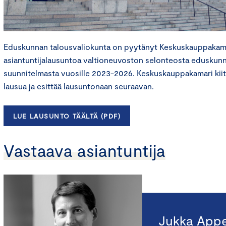
Eduskunnan talousvaliokunta on pyytänyt Keskuskauppakama
asiantuntijalausuntoa valtioneuvoston selonteosta eduskunna
suunnitelmasta vuosille 2023-2026. Keskuskauppakamari kii
lausua ja esittää lausuntonaan seuraavan.
LUE LAUSUNTO TÄÄLTÄ (PDF)
Vastaava asiantuntija
Jukka Appe