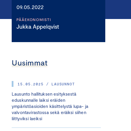
09.05.2022
PÄÄEKONOMISTI
Jukka Appelqvist
Uusimmat
15.05.2025 / LAUSUNNOT
Lausunto hallituksen esityksestä
eduskunnalle laiksi eräiden
ympäristöasioiden käsittelystä lupa- ja
valvontavirastossa sekä eräiksi siihen
liittyviksi laeiksi