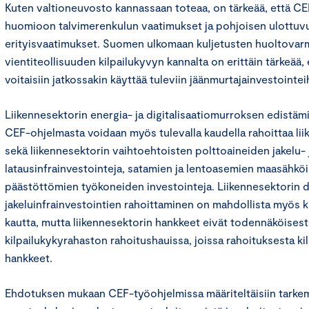
Kuten valtioneuvosto kannassaan toteaa, on tärkeää, että C
huomioon talvimerenkulun vaatimukset ja pohjoisen ulottu
erityisvaatimukset. Suomen ulkomaan kuljetusten huoltovar
vientiteollisuuden kilpailukyvyn kannalta on erittäin tärkeää,
voitaisiin jatkossakin käyttää tuleviin jäänmurtajainvestointei
Liikennesektorin energia- ja digitalisaatiomurroksen edistämi
CEF-ohjelmasta voidaan myös tulevalla kaudella rahoittaa liik
sekä liikennesektorin vaihtoehtoisten polttoaineiden jakelu- 
latausinfrainvestointeja, satamien ja lentoasemien maasähköi
päästöttömien työkoneiden investointeja. Liikennesektorin dig
jakeluinfrainvestointien rahoittaminen on mahdollista myös 
kautta, mutta liikennesektorin hankkeet eivät todennäköisest
kilpailukykyrahaston rahoitushauissa, joissa rahoituksesta kil
hankkeet.
Ehdotuksen mukaan CEF-työohjelmissa määriteltäisiin tark