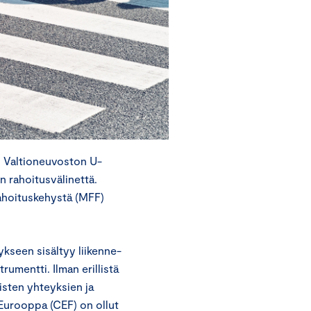
o Valtioneuvoston U-
n rahoitusvälinettä.
ahoituskehystä (MFF)
kseen sisältyy liikenne-
rumentti. Ilman erillistä
isten yhteyksien ja
 Eurooppa (CEF) on ollut