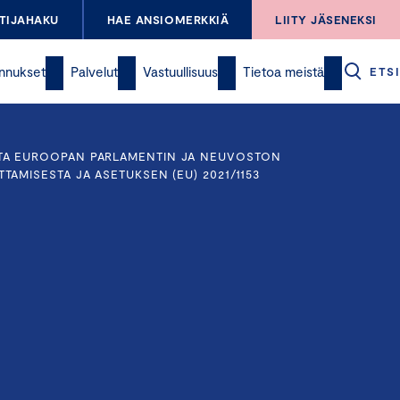
TIJAHAKU
HAE ANSIOMERKKIÄ
LIITY JÄSENEKSI
nnukset
Palvelut
Vastuullisuus
Tietoa meistä
ETSI
TA EUROOPAN PARLAMENTIN JA NEUVOSTON
TAMISESTA JA ASETUKSEN (EU) 2021/1153