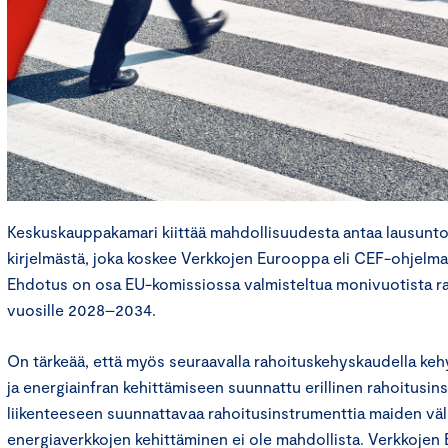
Keskuskauppakamari kiittää mahdollisuudesta antaa lausunt
kirjelmästä, joka koskee Verkkojen Eurooppa eli CEF-ohjelma
Ehdotus on osa EU-komissiossa valmisteltua monivuotista r
vuosille 2028–2034.
On tärkeää, että myös seuraavalla rahoituskehyskaudella kehy
ja energiainfran kehittämiseen suunnattu erillinen rahoitusinst
liikenteeseen suunnattavaa rahoitusinstrumenttia maiden väl
energiaverkkojen kehittäminen ei ole mahdollista. Verkkojen