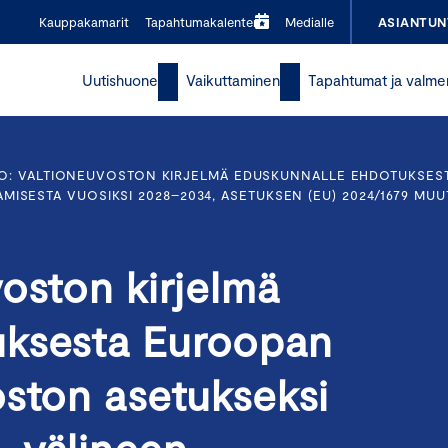
Kauppakamarit
Tapahtumakalenteri
Medialle
ASIANTUN
Uutishuone
Vaikuttaminen
Tapahtumat ja valme
O: VALTIONEUVOSTON KIRJELMÄ EDUSKUNNALLE EHDOTUKSES
SESTA VUOSIKSI 2028–2034, ASETUKSEN (EU) 2024/1679 MUUT
oston kirjelmä
uksesta Euroopan
oston asetukseksi