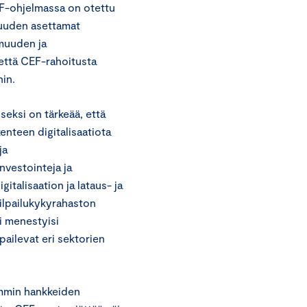
EF-ohjelmassa on otettu
vuuden asettamat
muuden ja
 että CEF-rahoitusta
hin.
seksi on tärkeää, että
enteen digitalisaatiota
ja
nvestointeja ja
italisaation ja lataus- ja
kilpailukykyrahaston
i menestyisi
pailevat eri sektorien
emmin hankkeiden