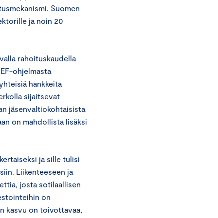
oitusmekanismi. Suomen
torille ja noin 20
alla rahoituskaudella
 CEF-ohjelmasta
a yhteisiä hankkeita
rkolla sijaitsevat
an jäsenvaltiokohtaisista
an on mahdollista lisäksi
taiseksi ja sille tulisi
isiin. Liikenteeseen ja
tia, josta sotilaallisen
estointeihin on
n kasvu on toivottavaa,