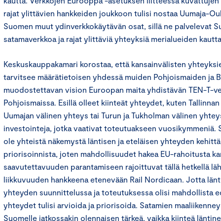
kautta. Verkkojen Eurooppa -asetuksen liitteessä kuvattujen
rajat ylittävien hankkeiden joukkoon tulisi nostaa Uumaja-O
Suomen muut ydinverkkokäytävän osat, sillä ne palvelevat 
satamaverkkoa ja rajat ylittäviä yhteyksiä merialueiden kautta
Keskuskauppakamari korostaa, että kansainvälisten yhteyksi
tarvitsee määrätietoisen yhdessä muiden Pohjoismaiden ja B
muodostettavan vision Euroopan maita yhdistävän TEN-T-ve
Pohjoismaissa. Esillä olleet kiinteät yhteydet, kuten Tallinnan
Uumajan välinen yhteys tai Turun ja Tukholman välinen yhtey
investointeja, jotka vaativat toteutuakseen vuosikymmeniä. Su
ole yhteistä näkemystä läntisen ja eteläisen yhteyden kehitt
priorisoinnista, joten mahdollisuudet hakea EU-rahoitusta ka
saavutettavuuden parantamiseen rajoittuvat tällä hetkellä läh
liikkuvuuden hankkeena etenevään Rail Nordicaan. Jotta länti
yhteyden suunnittelussa ja toteutuksessa olisi mahdollista e
yhteydet tulisi arvioida ja priorisoida. Satamien maaliikenn
Suomelle jatkossakin olennaisen tärkeä, vaikka kiinteä läntine