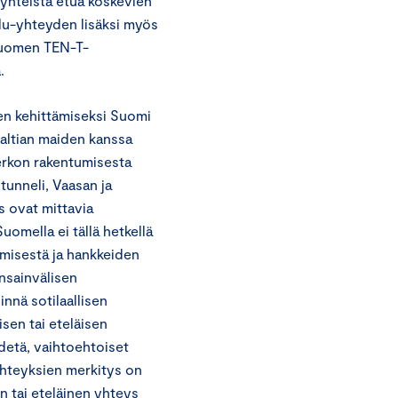
 yhteistä etua koskevien
ulu-yhteyden lisäksi myös
Suomen TEN-T-
.
en kehittämiseksi Suomi
altian maiden kanssa
rkon rakentumisesta
 tunneli, Vaasan ja
s ovat mittavia
omella ei tällä hetkellä
ämisestä ja hankkeiden
nsainvälisen
innä sotilaallisen
sen tai eteläisen
detä, vaihtoehtoiset
eyhteyksien merkitys on
n tai eteläinen yhteys