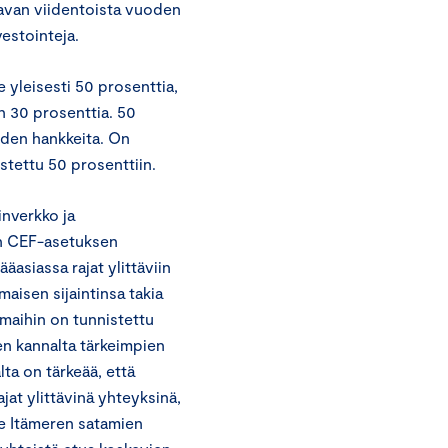
aavan viidentoista vuoden
estointeja.
 yleisesti 50 prosenttia,
n 30 prosenttia. 50
uden hankkeita. On
tettu 50 prosenttiin.
inverkko ja
in CEF-asetuksen
asiassa rajat ylittäviin
maisen sijaintinsa takia
maihin on tunnistettu
en kannalta tärkeimpien
ta on tärkeää, että
jat ylittävinä yhteyksinä,
ee Itämeren satamien