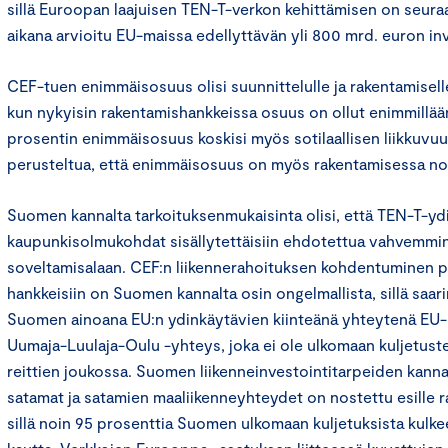
sillä Euroopan laajuisen TEN-T-verkon kehittämisen on seur
aikana arvioitu EU-maissa edellyttävän yli 800 mrd. euron inv
CEF-tuen enimmäisosuus olisi suunnittelulle ja rakentamiselle
kun nykyisin rakentamishankkeissa osuus on ollut enimmillää
prosentin enimmäisosuus koskisi myös sotilaallisen liikkuvu
perusteltua, että enimmäisosuus on myös rakentamisessa nos
Suomen kannalta tarkoituksenmukaisinta olisi, että TEN-T-yd
kaupunkisolmukohdat sisällytettäisiin ehdotettua vahvemm
soveltamisalaan. CEF:n liikennerahoituksen kohdentuminen pää
hankkeisiin on Suomen kannalta osin ongelmallista, sillä saari
Suomen ainoana EU:n ydinkäytävien kiinteänä yhteytenä EU-
Uumaja-Luulaja-Oulu -yhteys, joka ei ole ulkomaan kuljetust
reittien joukossa. Suomen liikenneinvestointitarpeiden kannal
satamat ja satamien maaliikenneyhteydet on nostettu esille ra
sillä noin 95 prosenttia Suomen ulkomaan kuljetuksista kulk