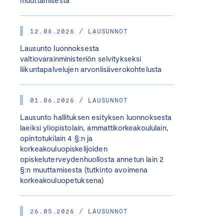
muuttamisesta
12.06.2026 / LAUSUNNOT
Lausunto luonnoksesta
valtiovarainministeriön selvitykseksi
liikuntapalvelujen arvonlisäverokohtelusta
01.06.2026 / LAUSUNNOT
Lausunto hallituksen esityksen luonnoksesta
laeiksi yliopistolain, ammattikorkeakoululain,
opintotukilain 4 §:n ja
korkeakouluopiskelijoiden
opiskeluterveydenhuollosta annetun lain 2
§:n muuttamisesta (tutkinto avoimena
korkeakouluopetuksena)
26.05.2026 / LAUSUNNOT