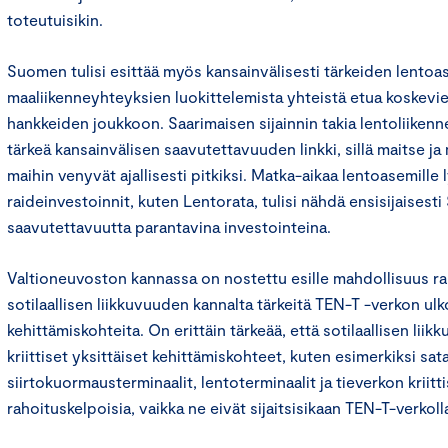
toteutuisikin.
Suomen tulisi esittää myös kansainvälisesti tärkeiden lentoa
maaliikenneyhteyksien luokittelemista yhteistä etua koskevien
hankkeiden joukkoon. Saarimaisen sijainnin takia lentoliiken
tärkeä kansainvälisen saavutettavuuden linkki, sillä maitse j
maihin venyvät ajallisesti pitkiksi. Matka-aikaa lentoasemille
raideinvestoinnit, kuten Lentorata, tulisi nähdä ensisijaisest
saavutettavuutta parantavina investointeina.
Valtioneuvoston kannassa on nostettu esille mahdollisuus r
sotilaallisen liikkuvuuden kannalta tärkeitä TEN-T -verkon ulk
kehittämiskohteita. On erittäin tärkeää, että sotilaallisen lii
kriittiset yksittäiset kehittämiskohteet, kuten esimerkiksi sat
siirtokuormausterminaalit, lentoterminaalit ja tieverkon kriittis
rahoituskelpoisia, vaikka ne eivät sijaitsisikaan TEN-T-verkoll