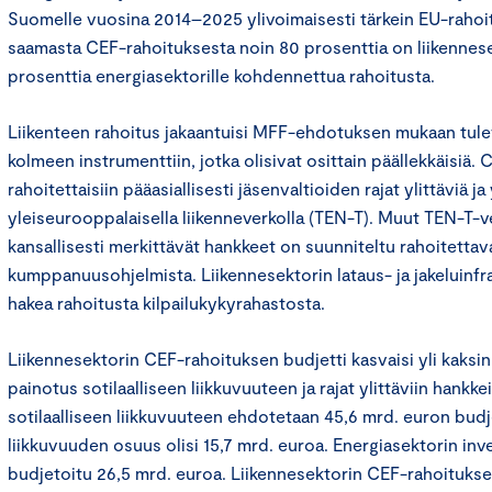
Suomelle vuosina 2014–2025 ylivoimaisesti tärkein EU-rah
saamasta CEF-rahoituksesta noin 80 prosenttia on liikennesek
prosenttia energiasektorille kohdennettua rahoitusta.
Liikenteen rahoitus jakaantuisi MFF-ehdotuksen mukaan tulev
kolmeen instrumenttiin, jotka olisivat osittain päällekkäisiä.
rahoitettaisiin pääasiallisesti jäsenvaltioiden rajat ylittäviä j
yleiseurooppalaisella liikenneverkolla (TEN-T). Muut TEN-T-ve
kansallisesti merkittävät hankkeet on suunniteltu rahoitettav
kumppanuusohjelmista. Liikennesektorin lataus- ja jakeluinfra
hakea rahoitusta kilpailukykyrahastosta.
Liikennesektorin CEF-rahoituksen budjetti kasvaisi yli kaksinker
painotus sotilaalliseen liikkuvuuteen ja rajat ylittäviin hankke
sotilaalliseen liikkuvuuteen ehdotetaan 45,6 mrd. euron budjet
liikkuvuuden osuus olisi 15,7 mrd. euroa. Energiasektorin inv
budjetoitu 26,5 mrd. euroa. Liikennesektorin CEF-rahoitukse