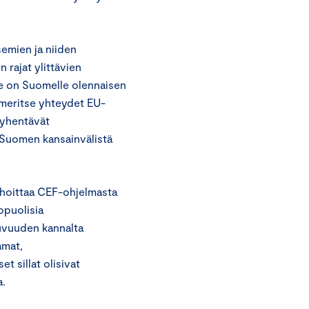
semien ja niiden
 rajat ylittävien
ne on Suomelle olennaisen
a meritse yhteydet EU-
 lyhentävät
i Suomen kansainvälistä
ahoittaa CEF-ohjelmasta
opuolisia
kkuvuuden kannalta
amat,
et sillat olisivat
a.