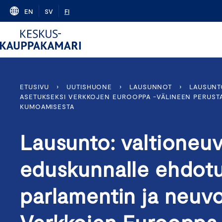
Skip
EN
SV
FI
to
content
ETUSIVU
›
UUTISHUONE
›
LAUSUNNOT
›
LAUSUNT
ASETUKSEKSI VERKKOJEN EUROOPPA -VÄLINEEN PERUSTAMI
KUMOAMISESTA
Lausunto: valtioneuv
eduskunnalle ehdot
parlamentin ja neuv