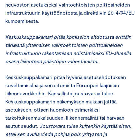
neuvoston asetukseksi vaihtoehtoisten polttoaineiden
infrastruktuurin käyttöönotosta ja direktiivin 2014/94/EU
kumoamisesta.
Keskuskauppakamari pitää komission ehdotusta erittäin
tärkeänä yhtenäisen vaihtoehtoisten polttoaineiden
infrastruktuurin rakentamisen edistämiseksi EU-alueella
osana liikenteen päästöjen vähentämistä.
Keskuskauppakamari pitää hyvänä asetusehdotuksen
soveltamisalaa ja sen sitomista Euroopan laajuisiin
liikenneverkkoihin. Kansallista joustovaraa tulee
Keskuskauppakamarin näkemyksen mukaan jättää
asetukseen, ottaen huomioon esimerkiksi
tarkoituksenmukaisuuden, liikennemäärät tai harvaan
asutut seudut.
Joustovara tulee kuitenkin käyttää siten,
ettei sen avulla viedä pohjaa pois yritysten ja