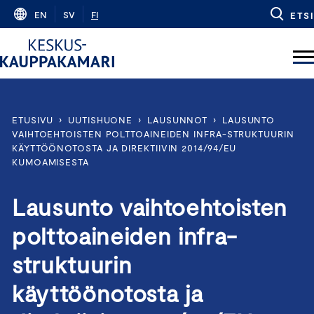
Skip
EN
SV
FI
ETSI
to
content
ETUSIVU
›
UUTISHUONE
›
LAUSUNNOT
›
LAUSUNTO
VAIHTOEHTOISTEN POLTTOAINEIDEN INFRA-STRUKTUURIN
KÄYTTÖÖNOTOSTA JA DIREKTIIVIN 2014/94/EU
KUMOAMISESTA
Lausunto vaihtoehtoisten
polttoaineiden infra-
struktuurin
käyttöönotosta ja