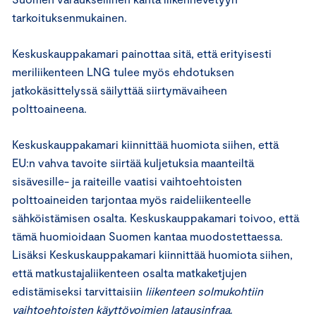
tarkoituksenmukainen.
Keskuskauppakamari painottaa sitä, että erityisesti
meriliikenteen LNG tulee myös ehdotuksen
jatkokäsittelyssä säilyttää siirtymävaiheen
polttoaineena.
Keskuskauppakamari kiinnittää huomiota siihen, että
EU:n vahva tavoite siirtää kuljetuksia maanteiltä
sisävesille- ja raiteille vaatisi vaihtoehtoisten
polttoaineiden tarjontaa myös raideliikenteelle
sähköistämisen osalta. Keskuskauppakamari toivoo, että
tämä huomioidaan Suomen kantaa muodostettaessa.
Lisäksi Keskuskauppakamari kiinnittää huomiota siihen,
että matkustajaliikenteen osalta matkaketjujen
edistämiseksi tarvittaisiin
liikenteen solmukohtiin
vaihtoehtoisten käyttövoimien latausinfraa
.