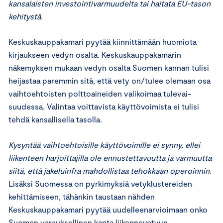
kansalaisten investointivarmuudelta tai haitata EU-tason
kehitystä.
Keskuskauppakamari pyytää kiinnittämään huomiota
kirjaukseen vedyn osalta. Keskuskauppakamarin
näkemyksen mukaan vedyn osalta Suomen kannan tulisi
heijastaa paremmin sitä, että vety on/tulee olemaan osa
vaihtoehtoisten polttoaineiden valikoimaa tulevai-
suudessa. Valintaa voittavista käyttövoimista ei tulisi
tehdä kansallisella tasolla.
Kysyntää vaihtoehtoisille käyttövoimille ei synny, ellei
liikenteen harjoittajilla ole ennustettavuutta ja varmuutta
siitä, että jakeluinfra mahdollistaa tehokkaan operoinnin.
Lisäksi Suomessa on pyrkimyksiä vetyklustereiden
kehittämiseen, tähänkin taustaan nähden
Keskuskauppakamari pyytää uudelleenarvioimaan onko
Suomen varauksellinen kanta liikennevetyyn