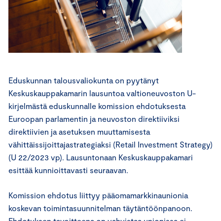
Eduskunnan talousvaliokunta on pyytänyt
Keskuskauppakamarin lausuntoa valtioneuvoston U-
kirjelmästä eduskunnalle komission ehdotuksesta
Euroopan parlamentin ja neuvoston direktiiviksi
direktiivien ja asetuksen muuttamisesta
vähittäissijoittajastrategiaksi (Retail Investment Strategy)
(U 22/2023 vp). Lausuntonaan Keskuskauppakamari
esittää kunnioittavasti seuraavan.
Komission ehdotus liittyy pääomamarkkinaunionia
koskevan toimintasuunnitelman täytäntöönpanoon.
Ehdotuksen tavoitteena on vahvistaa unionissa ei-