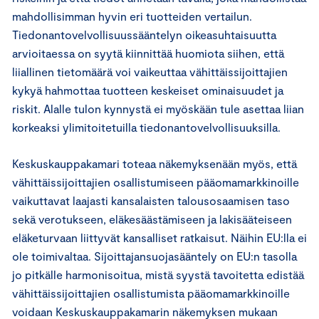
mahdollisimman hyvin eri tuotteiden vertailun.
Tiedonantovelvollisuussääntelyn oikeasuhtaisuutta
arvioitaessa on syytä kiinnittää huomiota siihen, että
liiallinen tietomäärä voi vaikeuttaa vähittäissijoittajien
kykyä hahmottaa tuotteen keskeiset ominaisuudet ja
riskit. Alalle tulon kynnystä ei myöskään tule asettaa liian
korkeaksi ylimitoitetuilla tiedonantovelvollisuuksilla.
Keskuskauppakamari toteaa näkemyksenään myös, että
vähittäissijoittajien osallistumiseen pääomamarkkinoille
vaikuttavat laajasti kansalaisten talousosaamisen taso
sekä verotukseen, eläkesäästämiseen ja lakisääteiseen
eläketurvaan liittyvät kansalliset ratkaisut. Näihin EU:lla ei
ole toimivaltaa. Sijoittajansuojasääntely on EU:n tasolla
jo pitkälle harmonisoitua, mistä syystä tavoitetta edistää
vähittäissijoittajien osallistumista pääomamarkkinoille
voidaan Keskuskauppakamarin näkemyksen mukaan