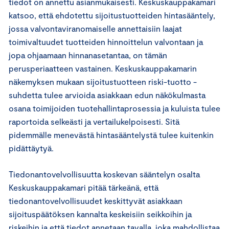
tiedot on annettu asianmukaisesti. Keskuskauppakamari
katsoo, että ehdotettu sijoitustuotteiden hintasääntely,
jossa valvontaviranomaiselle annettaisiin laajat
toimivaltuudet tuotteiden hinnoittelun valvontaan ja
jopa ohjaamaan hinnanasetantaa, on tämän
perusperiaatteen vastainen. Keskuskauppakamarin
näkemyksen mukaan sijoitustuotteen riski-tuotto -
suhdetta tulee arvioida asiakkaan edun näkökulmasta
osana toimijoiden tuotehallintaprosessia ja kuluista tulee
raportoida selkeästi ja vertailukelpoisesti. Sitä
pidemmälle menevästä hintasääntelystä tulee kuitenkin
pidättäytyä.
Tiedonantovelvollisuutta koskevan sääntelyn osalta
Keskuskauppakamari pitää tärkeänä, että
tiedonantovelvollisuudet keskittyvät asiakkaan
sijoituspäätöksen kannalta keskeisiin seikkoihin ja
riskeihin ja että tiedot annetaan tavalla, joka mahdollistaa