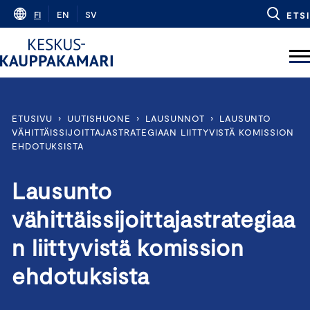
Skip
FI
EN
SV
ETSI
to
content
ETUSIVU
›
UUTISHUONE
›
LAUSUNNOT
›
LAUSUNTO
VÄHITTÄISSIJOITTAJASTRATEGIAAN LIITTYVISTÄ KOMISSION
EHDOTUKSISTA
Lausunto
vähittäissijoittajastrategiaa
n liittyvistä komission
ehdotuksista