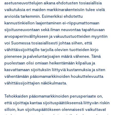
asetusneuvottelujen aikana ehdotusten tosiasiallisia
vaikutuksia eri maiden markkinarakenteisiin tulee vielä
arvioida tarkemmin. Esimerkiksi ehdotettu
kannustinkiellon laajentaminen ei-riippumattomaan
sijoitusneuvontaan sekä ilman neuvontaa tapahtuvaan
arvopaperinvälitykseen ja vakuutustuotteiden myyntiin
voi Suomessa tosiasiallisesti johtaa siihen, että
vähittäissijoittajille tarjolla olevien tuotteiden kirjo
pienenee ja palveluntarjoajien määrä vähenee. Tämä
puolestaan olisi omiaan heikentämään kilpailua ja
kasvattamaan sijoituksiin liittyviä kustannuksia ja siten
vähentämään pääomamarkkinoiden houkuttelevuutta
vähittäissijoittajien näkökulmasta.
Tehokkaiden pääomamarkkinoiden perusperiaate on,
että sijoittaja kantaa sijoituspäätökseensä liittyvän riskin
silloin, kun sijoituspäätökseen olennaisesti vaikuttavat