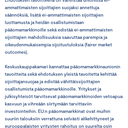
ammattimaisten sijoittajien suojaksi annettuja
säännöksiä, lisätä ei-ammattimaisten sijoittajien
luottamusta ja heidän osallistumistaan
pääomamarkkinoille sekä edistää ei-ammattimaisten
sijoittajien mahdollisuuksia saavuttaa parempia ja
oikeudenmukaisempia sijoitustuloksia (fairer market
outcomes).
Keskuskauppakamari kannattaa pääomamarkkinaunionin
tavoitteita sekä ehdotuksen yleistä tavoitetta kehittää
sijoittajansuojaa ja edistää vähittäissijoittajien
osallistumista pääomamarkkinoille. Yritykset ja
julkisyhteisöt tarvitsevat pääomamarkkinoiden vetoapua
kasvuun ja vihreään siirtymään tarvittaviin
investointeihin. EU:n pääomamarkkinat ovat muihin
suuriin talouksiin verrattuna selvästi alikehittyneet ja
eurooppalaisten yritysten rahoitus on suurelta osin