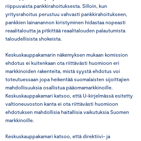
riippuvaista pankkirahoituksesta. Silloin, kun
yritysrahoitus perustuu vahvasti pankkirahoitukseen,
pankkien lainanannon kiristyminen hidastaa nopeasti
reaalitaloutta ja pitkittää reaalitalouden palautumista
taloudellisista shokeista.
Keskuskauppakamarin näkemyksen mukaan komission
ehdotus ei kuitenkaan ota riittävästi huomioon eri
markkinoiden rakenteita, mistä syystä ehdotus voi
toteutuessaan jopa heikentää suomalaisten sijoittajien
mahdollisuuksia osallistua pääomamarkkinoille.
Keskuskauppakamari katsoo, että U-kirjelmässä esitetty
valtioneuvoston kanta ei ota riittävästi huomioon
ehdotuksen mahdollisia haitallisia vaikutuksia Suomen
markkinoille.
Keskuskauppakamari katsoo, että direktiivi- ja