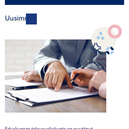
Uusimmat
Eduskunnan talousvaliokunta on pyytänyt