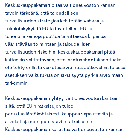
Keskuskauppakamari pitää valtioneuvoston kannan
tavoin tärkeänä, että taloudellisen
turvallisuuden strategiaa kehitetään vahvaa ja
toimintakykyistä EU:ta tavoitellen. EU:lla
tulee olla keinoja puuttua tarvittaessa kilpailua
vääristävään toimintaan ja taloudellisen
turvallisuuden riskeihin. Keskuskauppakamari pitää
kuitenkin valitettavana, ettei asetusehdotuksen tueksi
ole tehty erillistä vaikutusarviointia. Jatkovalmistelussa
asetuksen vaikutuksia on siksi syytä pyrkiä arvioimaan
tarkemmin.
Keskuskauppakamari yhtyy valtioneuvoston kantaan
siitä, että EU:n ratkaisujen tulee
perustua lähtökohtaisesti kauppaa vapauttaviin ja
arvoketjuja monipuolistaviin ratkaisuihin.
Keskuskauppakamari korostaa valtioneuvoston kannan