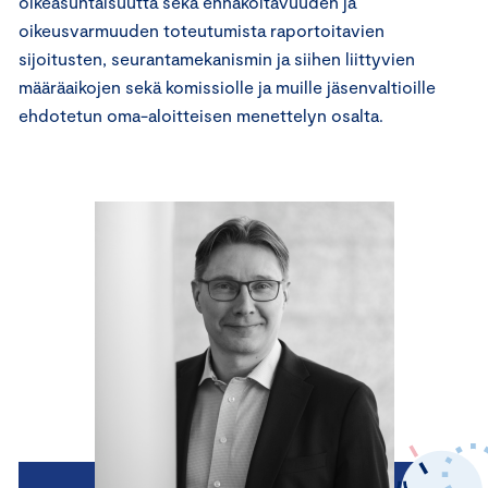
oikeasuhtaisuutta sekä ennakoitavuuden ja
oikeusvarmuuden toteutumista raportoitavien
sijoitusten, seurantamekanismin ja siihen liittyvien
määräaikojen sekä komissiolle ja muille jäsenvaltioille
ehdotetun oma-aloitteisen menettelyn osalta.