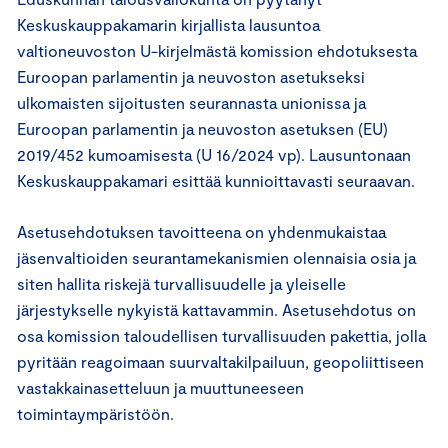
Keskuskauppakamarin kirjallista lausuntoa
valtioneuvoston U-kirjelmästä komission ehdotuksesta
Euroopan parlamentin ja neuvoston asetukseksi
ulkomaisten sijoitusten seurannasta unionissa ja
Euroopan parlamentin ja neuvoston asetuksen (EU)
2019/452 kumoamisesta (U 16/2024 vp). Lausuntonaan
Keskuskauppakamari esittää kunnioittavasti seuraavan.
Asetusehdotuksen tavoitteena on yhdenmukaistaa
jäsenvaltioiden seurantamekanismien olennaisia osia ja
siten hallita riskejä turvallisuudelle ja yleiselle
järjestykselle nykyistä kattavammin. Asetusehdotus on
osa komission taloudellisen turvallisuuden pakettia, jolla
pyritään reagoimaan suurvaltakilpailuun, geopoliittiseen
vastakkainasetteluun ja muuttuneeseen
toimintaympäristöön.