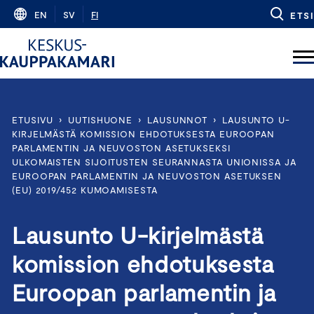
Skip
EN
SV
FI
ETSI
to
content
ETUSIVU
›
UUTISHUONE
›
LAUSUNNOT
›
LAUSUNTO U-
KIRJELMÄSTÄ KOMISSION EHDOTUKSESTA EUROOPAN
PARLAMENTIN JA NEUVOSTON ASETUKSEKSI
ULKOMAISTEN SIJOITUSTEN SEURANNASTA UNIONISSA JA
EUROOPAN PARLAMENTIN JA NEUVOSTON ASETUKSEN
(EU) 2019/452 KUMOAMISESTA
Lausunto U-kirjelmästä
komission ehdotuksesta
Euroopan parlamentin ja