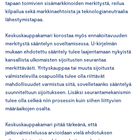
tapaan toimivien sisämarkkinoiden merkitystä, reilua
kilpailua sekä markkinaehtoista ja teknologianeutraalia
lähestymistapaa.
Keskuskauppakamari korostaa myös ennakoitavuuden
merkitystä sääntelyn soveltamisessa. U-kirjelmän
mukaan ehdotettu sääntely tulee laajentamaan nykyistä
kansallista ulkomaisten sijoitusten seurantaa
merkittävästi. Yrityskauppaa tai muuta sijoitusta
valmistelevilla osapuolilla tulee olla riittävät
mahdollisuudet varmistua siitä, sovelletaanko sääntelyä
suunniteltuun sijoitukseen. Lisäksi seurantamekanismin
tulee olla selkeä niin prosessin kuin siihen liittyvien
määräaikojen osalta.
Keskuskauppakamari pitää tärkeänä, että
jatkovalmistelussa arvioidaan vielä ehdotuksen