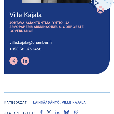
Ville Kajala
JOHTAVA ASIANTUNTIJA, YHTIÖ- JA
ARVOPAPERIMARKKINAOIKEUS, CORPORATE
GOVERNANCE
ville.kajala@chamber.fi
+358 50 376 1460
KATEGORIAT:
LAINSÄÄDÄNTÖ, VILLE KAJALA
JAA ARTIKKELI: