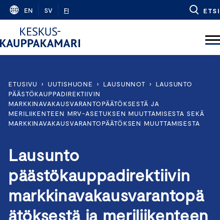
Skip
EN
SV
FI
ETSI
to
content
ETUSIVU
›
UUTISHUONE
›
LAUSUNNOT
›
LAUSUNTO
PÄÄSTÖKAUPPADIREKTIIVIN
MARKKINAVAKAUSVARANTOPÄÄTÖKSESTÄ JA
MERILIIKENTEEN MRV-ASETUKSEN MUUTTAMISESTA SEKÄ
MARKKINAVAKAUSVARANTOPÄÄTÖKSEN MUUTTAMISESTA
Lausunto
päästökauppadirektiivin
markkinavakausvarantopä
ätöksestä ja meriliikenteen