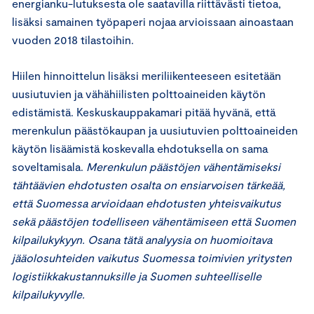
energianku-lutuksesta ole saatavilla riittävästi tietoa,
lisäksi samainen työpaperi nojaa arvioissaan ainoastaan
vuoden 2018 tilastoihin.
Hiilen hinnoittelun lisäksi meriliikenteeseen esitetään
uusiutuvien ja vähähiilisten polttoaineiden käytön
edistämistä. Keskuskauppakamari pitää hyvänä, että
merenkulun päästökaupan ja uusiutuvien polttoaineiden
käytön lisäämistä koskevalla ehdotuksella on sama
soveltamisala.
Merenkulun päästöjen vähentämiseksi
tähtäävien ehdotusten osalta on ensiarvoisen tärkeää,
että Suomessa arvioidaan ehdotusten yhteisvaikutus
sekä päästöjen todelliseen vähentämiseen että Suomen
kilpailukykyyn. Osana tätä analyysia on huomioitava
jääolosuhteiden vaikutus Suomessa toimivien yritysten
logistiikkakustannuksille ja Suomen suhteelliselle
kilpailukyvylle.