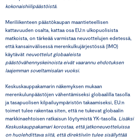
kokonaishiilipäästöistä.
Meriliikenteen päästökaupan maantieteellisen
kattavuuden osalta, kattaa osa EU:n ulkopuolisista
matkoista, on tärkeää varmistaa neuvottelujen edetessä,
että kansainvälisessä merenkulkujärjestössä (IMO)
käytävät
neuvottelut globaaleista
päästövähennyskeinoista eivät vaarannu ehdotuksen
laajemman soveltamisalan vuoksi
.
Keskuskauppakamarin näkemyksen mukaan
merenkulunpäästöjen vähentämiseksi globaalilla tasolla
ja tasapuolisen kilpailuympäristön takaamiseksi, EU:n
toimet tulee rakentaa siten, että ne tukevat globaalin
markkinaehtoisen ratkaisun löytymistä YK-tasolla.
Lisäksi
Keskuskauppakamari korostaa, että jatkoneuvotteluissa
on huolehdittava siitä, että direktiiviin tulee sisällyttää