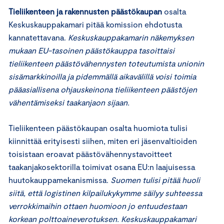
Tieliikenteen ja rakennusten päästökaupan
osalta
Keskuskauppakamari pitää komission ehdotusta
kannatettavana.
Keskuskauppakamarin näkemyksen
mukaan EU-tasoinen päästökauppa tasoittaisi
tieliikenteen päästövähennysten toteutumista unionin
sisämarkkinoilla ja pidemmällä aikavälillä voisi toimia
pääasiallisena ohjauskeinona tieliikenteen päästöjen
vähentämiseksi taakanjaon sijaan.
Tieliikenteen päästökaupan osalta huomiota tulisi
kiinnittää erityisesti siihen, miten eri jäsenvaltioiden
toisistaan eroavat päästövähennystavoitteet
taakanjakosektorilla toimivat osana EU:n laajuisessa
huutokauppamekanismissa.
Suomen tulisi pitää huoli
siitä, että logistinen kilpailukykymme säilyy suhteessa
verrokkimaihin ottaen huomioon jo entuudestaan
korkean polttoaineverotuksen. Keskuskauppakamari