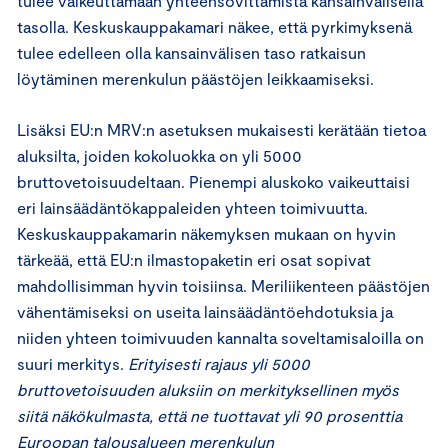
tulee vaikeuttamaan yhteensovittamista kansainvälisellä
tasolla. Keskuskauppakamari näkee, että pyrkimyksenä
tulee edelleen olla kansainvälisen taso ratkaisun
löytäminen merenkulun päästöjen leikkaamiseksi.
Lisäksi EU:n MRV:n asetuksen mukaisesti kerätään tietoa
aluksilta, joiden kokoluokka on yli 5000
bruttovetoisuudeltaan. Pienempi aluskoko vaikeuttaisi
eri lainsäädäntökappaleiden yhteen toimivuutta.
Keskuskauppakamarin näkemyksen mukaan on hyvin
tärkeää, että EU:n ilmastopaketin eri osat sopivat
mahdollisimman hyvin toisiinsa. Meriliikenteen päästöjen
vähentämiseksi on useita lainsäädäntöehdotuksia ja
niiden yhteen toimivuuden kannalta soveltamisaloilla on
suuri merkitys.
Erityisesti rajaus yli 5000
bruttovetoisuuden aluksiin on merkityksellinen myös
siitä näkökulmasta, että ne tuottavat yli 90 prosenttia
Euroopan talousalueen merenkulun