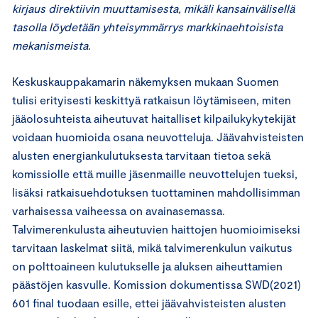
kirjaus direktiivin muuttamisesta, mikäli kansainvälisellä
tasolla löydetään yhteisymmärrys markkinaehtoisista
mekanismeista.
Keskuskauppakamarin näkemyksen mukaan Suomen
tulisi erityisesti keskittyä ratkaisun löytämiseen, miten
jääolosuhteista aiheutuvat haitalliset kilpailukykytekijät
voidaan huomioida osana neuvotteluja. Jäävahvisteisten
alusten energiankulutuksesta tarvitaan tietoa sekä
komissiolle että muille jäsenmaille neuvottelujen tueksi,
lisäksi ratkaisuehdotuksen tuottaminen mahdollisimman
varhaisessa vaiheessa on avainasemassa.
Talvimerenkulusta aiheutuvien haittojen huomioimiseksi
tarvitaan laskelmat siitä, mikä talvimerenkulun vaikutus
on polttoaineen kulutukselle ja aluksen aiheuttamien
päästöjen kasvulle. Komission dokumentissa SWD(2021)
601 final tuodaan esille, ettei jäävahvisteisten alusten