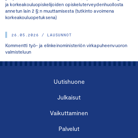
ja korkeakouluopiskelijoiden opiskeluterveydenhuollosta
annetun lain 2 §:n muuttamisesta (tutkinto avoimena
korkeakouluopetuksena)
26.05.2026 / LAUSUNNOT
Kommentti työ- ja elinkeinoministeriön virkapuheenvuoron
valmisteluun
Uutishuone
Julkaisut
Vaikuttaminen
Palvelut